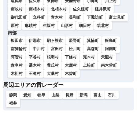
塩尻市
佐久市
東御市
安曇野市
小海町
川上村
南牧村
南相木村
北相木村
佐久穂町
軽井沢町
御代田町
立科町
青木村
長和町
下諏訪町
富士見町
原村
麻績村
生坂村
山形村
朝日村
筑北村
南部
飯田市
伊那市
駒ヶ根市
辰野町
箕輪町
飯島町
南箕輪村
中川村
宮田村
松川町
高森町
阿南町
阿智村
平谷村
根羽村
下條村
売木村
天龍村
泰阜村
喬木村
豊丘村
大鹿村
上松町
南木曽町
木祖村
王滝村
大桑村
木曽町
周辺エリアの雷レーダー
静岡
愛知
岐阜
山梨
長野
新潟
富山
石川
福井