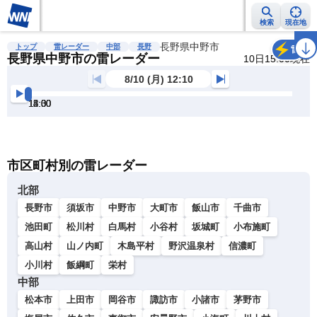
検索
現在地
雨雲レーダー
台風情報
地震情報
長野県中野市
警報・注意報
2週間天気
ラ
トップ
雷レーダー
中部
長野
雷
長野県中野市の雷レーダー
10日15:00現在
8/10 (月) 12:10
12:30
13:00
13:30
14:00
14:30
15:00
明
る
い
暗
市区町村別の雷レーダー
い
北部
長野市
須坂市
中野市
大町市
飯山市
千曲市
池田町
松川村
白馬村
小谷村
坂城町
小布施町
高山村
山ノ内町
木島平村
野沢温泉村
信濃町
小川村
飯綱町
栄村
中部
松本市
上田市
岡谷市
諏訪市
小諸市
茅野市