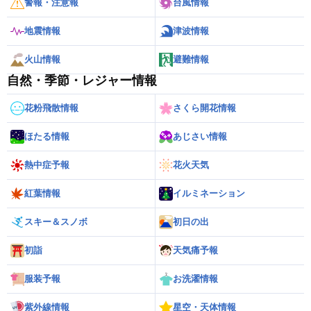
警報・注意報
台風情報
地震情報
津波情報
火山情報
避難情報
自然・季節・レジャー情報
花粉飛散情報
さくら開花情報
ほたる情報
あじさい情報
熱中症予報
花火天気
紅葉情報
イルミネーション
スキー＆スノボ
初日の出
初詣
天気痛予報
服装予報
お洗濯情報
紫外線情報
星空・天体情報