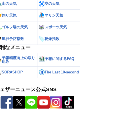
山の天気
空の天気
釣り天気
マリン天気
ゴルフ場の天気
スポーツ天気
風邪予防指数
乾燥指数
利なメニュー
予報精度向上の取り
予報に関するFAQ
組み
SORASHOP
The Last 10-second
ェザーニュース公式SNS