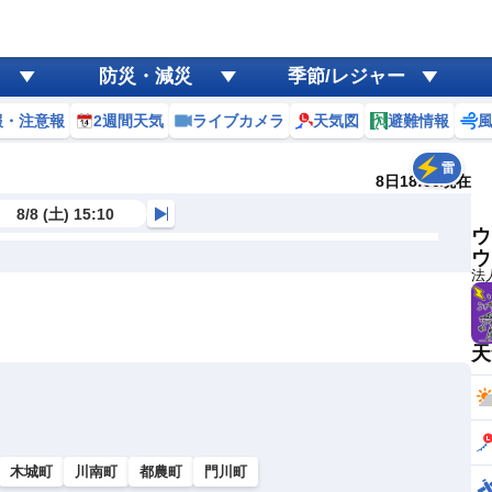
防災・減災
季節/レジャー
報・注意報
2週間天気
ライブカメラ
天気図
避難情報
雷
8日18:00現在
8/8 (土) 15:10
ウ
ウ
法
天
木城町
川南町
都農町
門川町