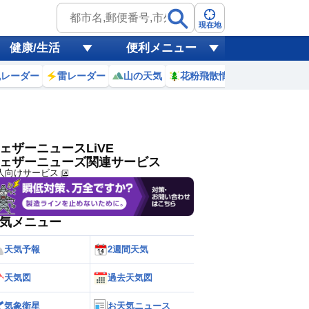
ゲリラ
風
現在地
健康/生活
便利メニュー
黄砂
風レーダー
雷レーダー
山の天気
花粉飛散情報
世界天気
天気
台風
ェザーニュースLiVE
ェザーニューズ関連サービス
人向けサービス
気メニュー
天気予報
2週間天気
天気図
過去天気図
気象衛星
お天気ニュース