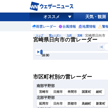
オススメ
天気・観測
雨雲レーダー
台風情報
地震情報
警
宮崎県日向市
トップ
雷レーダー
九州
宮崎
宮崎県日向市の雷レーダー
地図選択
背景色調整
15:30
16:00
16:30
17:00
17:30
18:00
明
る
い
市区町村別の雷レーダー
暗
い
南部平野部
宮崎市
日南市
串間市
国富町
綾町
北部平野部
延岡市
日向市
西都市
高鍋町
新富町