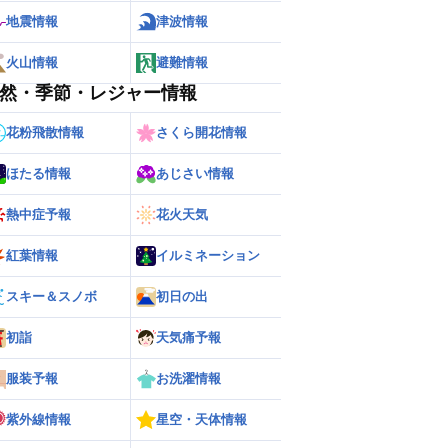
地震情報
津波情報
火山情報
避難情報
然・季節・レジャー情報
花粉飛散情報
さくら開花情報
ほたる情報
あじさい情報
熱中症予報
花火天気
紅葉情報
イルミネーション
ー
世界の雨雲レーダー
スキー＆スノボ
初日の出
初詣
天気痛予報
服装予報
お洗濯情報
紫外線情報
星空・天体情報