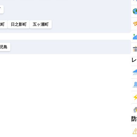
町
穂町
日之影町
五ヶ瀬町
児島
レ
防