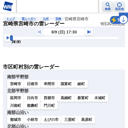
検索
現在地
雨雲レーダー
台風情報
地震情報
宮崎県宮崎市
警報・注意報
2週間天気
ラ
トップ
雷レーダー
九州
宮崎
雷
宮崎県宮崎市の雷レーダー
9日20:20現在
8/9 (日) 17:30
17:30
18:00
18:30
19:00
19:30
20:00
明
る
い
暗
市区町村別の雷レーダー
い
南部平野部
宮崎市
日南市
串間市
国富町
綾町
北部平野部
延岡市
日向市
西都市
高鍋町
新富町
木城町
川南町
都農町
門川町
南部山沿い
都城市
小林市
えびの市
三股町
高原町
北部山沿い