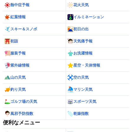
熱中症予報
花火天気
紅葉情報
イルミネーション
スキー＆スノボ
初日の出
初詣
天気痛予報
服装予報
お洗濯情報
紫外線情報
星空・天体情報
山の天気
空の天気
釣り天気
マリン天気
ゴルフ場の天気
スポーツ天気
風邪予防指数
乾燥指数
便利なメニュー