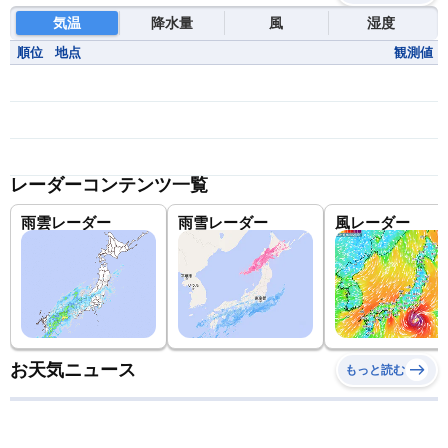
気温
降水量
風
湿度
順位
地点
観測値
レーダーコンテンツ一覧
雨雲レーダー
雨雪レーダー
風レーダー
お天気ニュース
もっと読む