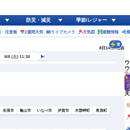
防災・減災
季節/レジャー
報・注意報
2週間天気
ライブカメラ
天気図
避難情報
雷
8日14:20現在
8/8 (土) 11:30
ウ
ウ
法
天
名張市
亀山市
いなべ市
伊賀市
木曽岬町
東員町