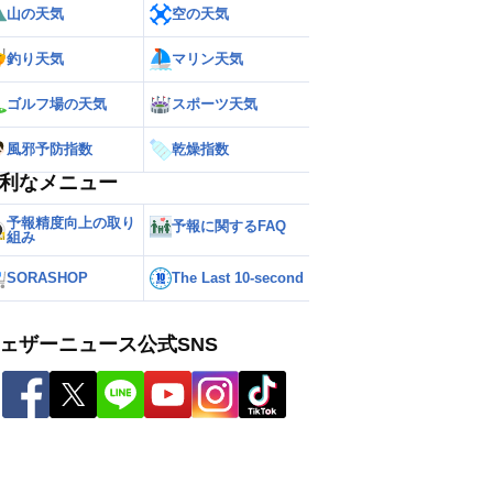
山の天気
空の天気
釣り天気
マリン天気
ゴルフ場の天気
スポーツ天気
風邪予防指数
乾燥指数
利なメニュー
予報精度向上の取り
予報に関するFAQ
組み
SORASHOP
The Last 10-second
ェザーニュース公式SNS