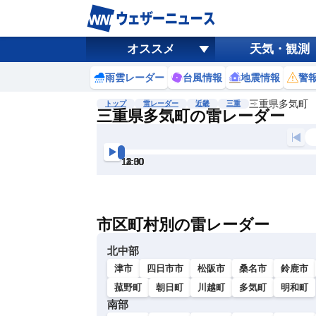
オススメ
天気・観測
雨雲レーダー
台風情報
地震情報
警
三重県多気町
トップ
雷レーダー
近畿
三重
三重県多気町の雷レーダー
地図選択
背景色調整
11:30
12:00
12:30
13:00
13:30
14:00
明
る
い
市区町村別の雷レーダー
暗
い
北中部
津市
四日市市
松阪市
桑名市
鈴鹿市
菰野町
朝日町
川越町
多気町
明和町
南部