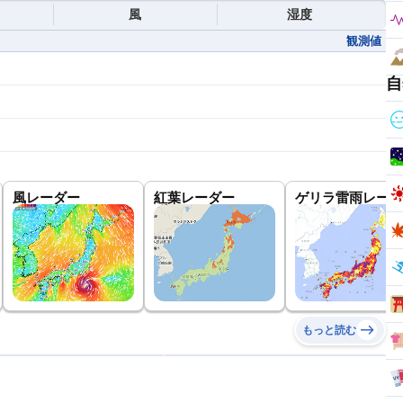
風
湿度
観測値
自
風レーダー
紅葉レーダー
ゲリラ雷雨レーダ
もっと読む