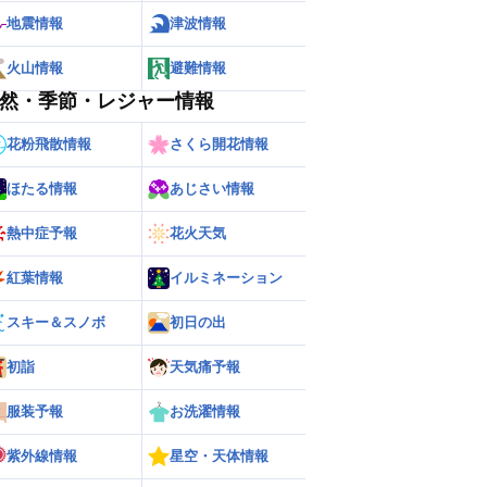
地震情報
津波情報
火山情報
避難情報
然・季節・レジャー情報
花粉飛散情報
さくら開花情報
ほたる情報
あじさい情報
熱中症予報
花火天気
ー
世界の雨雲レーダー
紅葉情報
イルミネーション
スキー＆スノボ
初日の出
初詣
天気痛予報
服装予報
お洗濯情報
紫外線情報
星空・天体情報