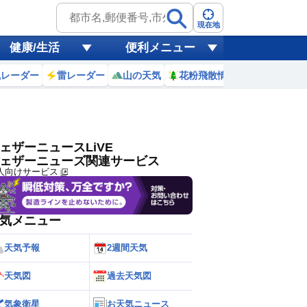
ゲリラ
風
現在地
健康/生活
便利メニュー
黄砂
風レーダー
雷レーダー
山の天気
花粉飛散情報
世界天気
天気
台風
ェザーニュースLiVE
ェザーニューズ関連サービス
人向けサービス
気メニュー
天気予報
2週間天気
天気図
過去天気図
気象衛星
お天気ニュース