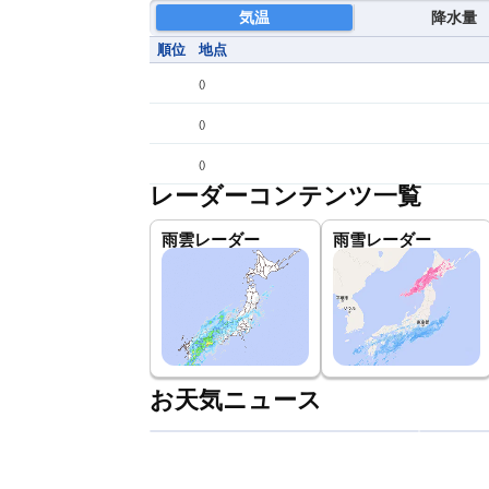
気温
降水量
順位
地点
(
)
(
)
(
)
レーダーコンテンツ一覧
雨雲レーダー
雨雪レーダー
お天気ニュース