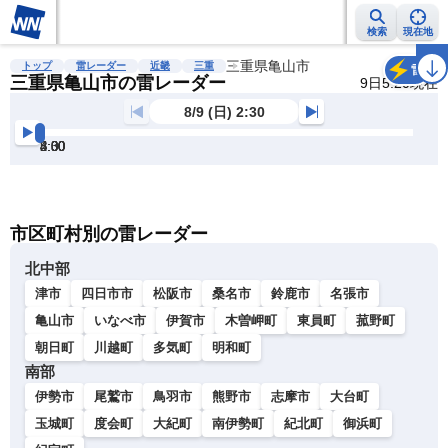
検索
現在地
雨雲レーダー
台風情報
地震情報
三重県亀山市
警報・注意報
2週間天気
ラ
トップ
雷レーダー
近畿
三重
雷
三重県亀山市の雷レーダー
9日5:20現在
8/9 (日) 2:30
2:30
3:00
3:30
4:00
4:30
5:00
明
る
い
暗
市区町村別の雷レーダー
い
北中部
津市
四日市市
松阪市
桑名市
鈴鹿市
名張市
亀山市
いなべ市
伊賀市
木曽岬町
東員町
菰野町
朝日町
川越町
多気町
明和町
南部
伊勢市
尾鷲市
鳥羽市
熊野市
志摩市
大台町
玉城町
度会町
大紀町
南伊勢町
紀北町
御浜町