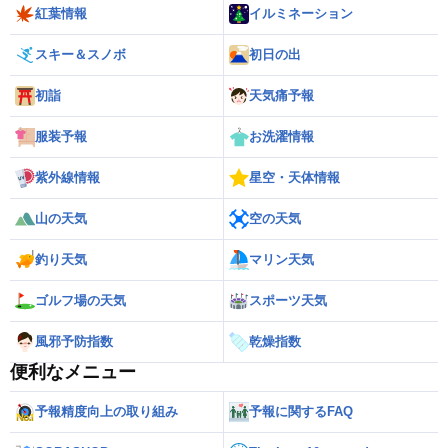
紅葉情報
イルミネーション
スキー＆スノボ
初日の出
初詣
天気痛予報
服装予報
お洗濯情報
紫外線情報
星空・天体情報
山の天気
空の天気
釣り天気
マリン天気
ゴルフ場の天気
スポーツ天気
風邪予防指数
乾燥指数
便利なメニュー
予報精度向上の取り組み
予報に関するFAQ