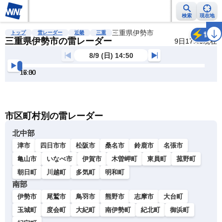
検索
現在地
雨雲レーダー
台風情報
地震情報
三重県伊勢市
警報・注意報
2週間天気
ラ
トップ
雷レーダー
近畿
三重
雷
三重県伊勢市の雷レーダー
9日17:40現在
8/9 (日) 14:50
15:00
15:30
16:00
16:30
17:00
17:30
明
る
い
暗
市区町村別の雷レーダー
い
北中部
津市
四日市市
松阪市
桑名市
鈴鹿市
名張市
亀山市
いなべ市
伊賀市
木曽岬町
東員町
菰野町
朝日町
川越町
多気町
明和町
南部
伊勢市
尾鷲市
鳥羽市
熊野市
志摩市
大台町
玉城町
度会町
大紀町
南伊勢町
紀北町
御浜町