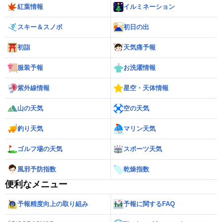
紅葉情報
イルミネーション
スキー＆スノボ
初日の出
初詣
天気痛予報
服装予報
お洗濯情報
紫外線情報
星空・天体情報
山の天気
空の天気
釣り天気
マリン天気
ゴルフ場の天気
スポーツ天気
風邪予防指数
乾燥指数
便利なメニュー
予報精度向上の取り組み
予報に関するFAQ