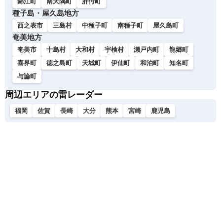
錦江町
南大隅町
肝付町
種子島・屋久島地方
西之表市
三島村
中種子町
南種子町
屋久島町
奄美地方
奄美市
十島村
大和村
宇検村
瀬戸内町
龍郷町
喜界町
徳之島町
天城町
伊仙町
和泊町
知名町
与論町
周辺エリアの雷レーダー
福岡
佐賀
長崎
大分
熊本
宮崎
鹿児島