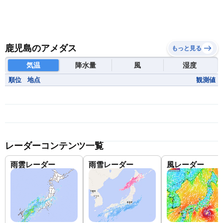
鹿児島のアメダス
もっと見る
気温
降水量
風
湿度
順位
地点
観測値
レーダーコンテンツ一覧
雨雲レーダー
雨雪レーダー
風レーダー