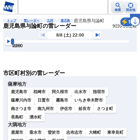
検索
現在地
雨雲レーダー
台風情報
地震情報
鹿児島県与論町
警報・注意報
2週間天気
ラ
トップ
雷レーダー
九州
鹿児島
雷
鹿児島県与論町の雷レーダー
9日0:50現在
8/8 (土) 22:00
22:00
22:30
23:00
23:30
0:00
0:30
明
る
い
暗
市区町村別の雷レーダー
い
薩摩地方
鹿児島市
枕崎市
阿久根市
出水市
指宿市
薩摩川内市
日置市
霧島市
いちき串木野市
南さつま市
南九州市
伊佐市
姶良市
さつま町
長島町
湧水町
大隅地方
鹿屋市
垂水市
曽於市
志布志市
大崎町
東串良町