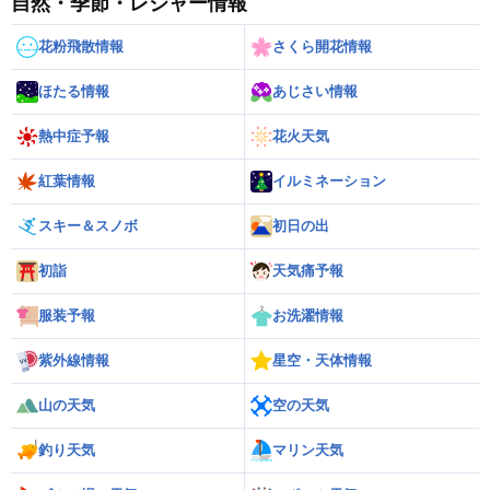
自然・季節・レジャー情報
花粉飛散情報
さくら開花情報
ほたる情報
あじさい情報
熱中症予報
花火天気
紅葉情報
イルミネーション
スキー＆スノボ
初日の出
初詣
天気痛予報
服装予報
お洗濯情報
紫外線情報
星空・天体情報
山の天気
空の天気
釣り天気
マリン天気