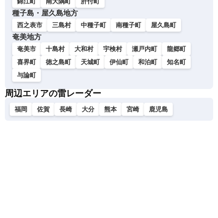
錦江町
南大隅町
肝付町
種子島・屋久島地方
西之表市
三島村
中種子町
南種子町
屋久島町
奄美地方
奄美市
十島村
大和村
宇検村
瀬戸内町
龍郷町
喜界町
徳之島町
天城町
伊仙町
和泊町
知名町
与論町
周辺エリアの雷レーダー
福岡
佐賀
長崎
大分
熊本
宮崎
鹿児島