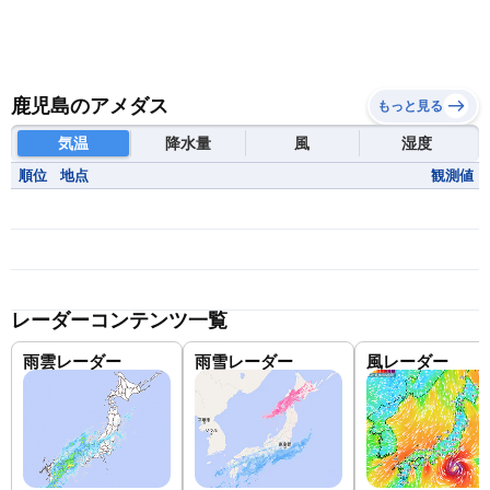
鹿児島のアメダス
もっと見る
気温
降水量
風
湿度
順位
地点
観測値
レーダーコンテンツ一覧
雨雲レーダー
雨雪レーダー
風レーダー