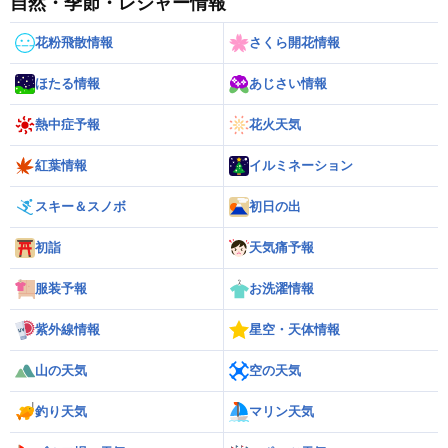
自然・季節・レジャー情報
花粉飛散情報
さくら開花情報
ほたる情報
あじさい情報
熱中症予報
花火天気
紅葉情報
イルミネーション
スキー＆スノボ
初日の出
初詣
天気痛予報
服装予報
お洗濯情報
紫外線情報
星空・天体情報
山の天気
空の天気
釣り天気
マリン天気