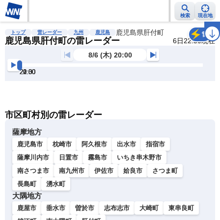
検索
現在地
雨雲レーダー
台風情報
地震情報
鹿児島県肝付町
警報・注意報
2週間天気
ラ
トップ
雷レーダー
九州
鹿児島
雷
鹿児島県肝付町の雷レーダー
6日22:50現在
8/6 (木) 20:00
20:00
20:30
21:00
21:30
22:00
22:30
明
る
い
暗
市区町村別の雷レーダー
い
薩摩地方
鹿児島市
枕崎市
阿久根市
出水市
指宿市
薩摩川内市
日置市
霧島市
いちき串木野市
南さつま市
南九州市
伊佐市
姶良市
さつま町
長島町
湧水町
大隅地方
鹿屋市
垂水市
曽於市
志布志市
大崎町
東串良町