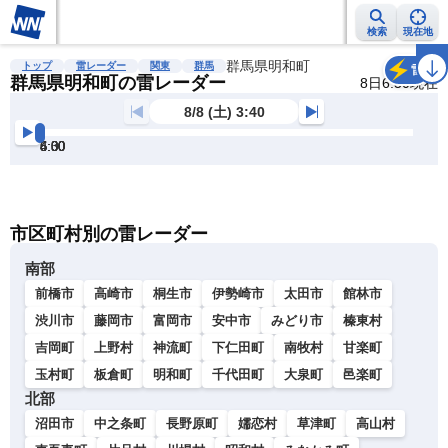
検索
現在地
雨雲レーダー
台風情報
地震情報
群馬県明和町
警報・注意報
2週間天気
ラ
トップ
雷レーダー
関東
群馬
雷
群馬県明和町の雷レーダー
8日6:30現在
8/8 (土) 3:40
4:00
4:30
5:00
5:30
6:00
6:30
明
る
い
暗
市区町村別の雷レーダー
い
南部
前橋市
高崎市
桐生市
伊勢崎市
太田市
館林市
渋川市
藤岡市
富岡市
安中市
みどり市
榛東村
吉岡町
上野村
神流町
下仁田町
南牧村
甘楽町
玉村町
板倉町
明和町
千代田町
大泉町
邑楽町
北部
沼田市
中之条町
長野原町
嬬恋村
草津町
高山村