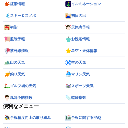
紅葉情報
イルミネーション
スキー＆スノボ
初日の出
初詣
天気痛予報
服装予報
お洗濯情報
紫外線情報
星空・天体情報
山の天気
空の天気
釣り天気
マリン天気
ゴルフ場の天気
スポーツ天気
風邪予防指数
乾燥指数
便利なメニュー
予報精度向上の取り組み
予報に関するFAQ