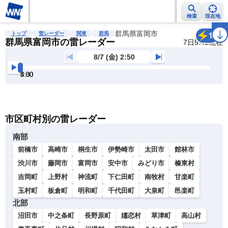
検索
現在地
雨雲レーダー
台風情報
地震情報
群馬県富岡市
警報・注意報
2週間天気
ラ
トップ
雷レーダー
関東
群馬
雷
群馬県富岡市の雷レーダー
7日5:40現在
8/7 (金) 2:50
3:00
3:30
4:00
4:30
5:00
5:30
明
る
い
暗
市区町村別の雷レーダー
い
南部
前橋市
高崎市
桐生市
伊勢崎市
太田市
館林市
渋川市
藤岡市
富岡市
安中市
みどり市
榛東村
吉岡町
上野村
神流町
下仁田町
南牧村
甘楽町
玉村町
板倉町
明和町
千代田町
大泉町
邑楽町
北部
沼田市
中之条町
長野原町
嬬恋村
草津町
高山村