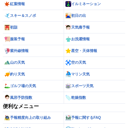
紅葉情報
イルミネーション
スキー＆スノボ
初日の出
初詣
天気痛予報
服装予報
お洗濯情報
紫外線情報
星空・天体情報
山の天気
空の天気
釣り天気
マリン天気
ゴルフ場の天気
スポーツ天気
風邪予防指数
乾燥指数
便利なメニュー
予報精度向上の取り組み
予報に関するFAQ