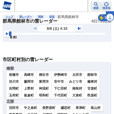
検索
現在地
雨雲レーダー
台風情報
地震情報
群馬県館林市
警報・注意報
2週間天気
ラ
トップ
雷レーダー
関東
群馬
雷
群馬県館林市の雷レーダー
8日7:00現在
8/8 (土) 4:10
4:30
5:00
5:30
6:00
6:30
7:00
明
る
い
暗
市区町村別の雷レーダー
い
南部
前橋市
高崎市
桐生市
伊勢崎市
太田市
館林市
渋川市
藤岡市
富岡市
安中市
みどり市
榛東村
吉岡町
上野村
神流町
下仁田町
南牧村
甘楽町
玉村町
板倉町
明和町
千代田町
大泉町
邑楽町
北部
沼田市
中之条町
長野原町
嬬恋村
草津町
高山村