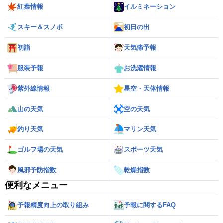
紅葉情報
イルミネーション
スキー＆スノボ
初日の出
初詣
天気痛予報
服装予報
お洗濯情報
紫外線情報
星空・天体情報
山の天気
空の天気
釣り天気
マリン天気
ゴルフ場の天気
スポーツ天気
風邪予防指数
乾燥指数
便利なメニュー
予報精度向上の取り組み
予報に関するFAQ