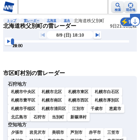
検索
現在地
雨雲レーダー
台風情報
地震情報
北海道秩父別町
警報・注意報
2週間天気
ラ
トップ
雷レーダー
北海道
道央
雷
北海道秩父別町の雷レーダー
9日21:00現在
8/9 (日) 18:10
18:30
19:00
19:30
20:00
20:30
21:00
明
る
い
暗
市区町村別の雷レーダー
い
石狩地方
札幌市中央区
札幌市北区
札幌市東区
札幌市白石区
札幌市豊平区
札幌市南区
札幌市西区
札幌市厚別区
札幌市手稲区
札幌市清田区
江別市
千歳市
恵庭市
北広島市
石狩市
当別町
新篠津村
空知地方
夕張市
岩見沢市
美唄市
芦別市
赤平市
三笠市