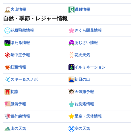
火山情報
避難情報
自然・季節・レジャー情報
花粉飛散情報
さくら開花情報
ほたる情報
あじさい情報
熱中症予報
花火天気
紅葉情報
イルミネーション
スキー＆スノボ
初日の出
初詣
天気痛予報
服装予報
お洗濯情報
紫外線情報
星空・天体情報
山の天気
空の天気