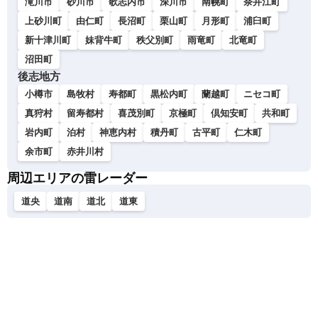
滝川市
砂川市
歌志内市
深川市
南幌町
奈井江町
上砂川町
由仁町
長沼町
栗山町
月形町
浦臼町
新十津川町
妹背牛町
秩父別町
雨竜町
北竜町
沼田町
後志地方
小樽市
島牧村
寿都町
黒松内町
蘭越町
ニセコ町
真狩村
留寿都村
喜茂別町
京極町
倶知安町
共和町
岩内町
泊村
神恵内村
積丹町
古平町
仁木町
余市町
赤井川村
周辺エリアの雷レーダー
道央
道南
道北
道東