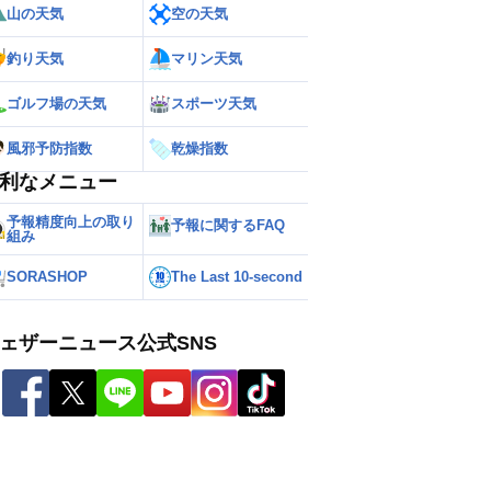
山の天気
空の天気
釣り天気
マリン天気
ゴルフ場の天気
スポーツ天気
風邪予防指数
乾燥指数
利なメニュー
予報精度向上の取り
予報に関するFAQ
組み
SORASHOP
The Last 10-second
ェザーニュース公式SNS