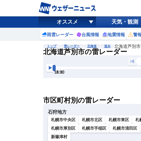
オススメ
天気・観測
雨雲レーダー
台風情報
地震情報
警
北海道芦別市
トップ
雷レーダー
北海道
道央
北海道芦別市の雷レーダー
地図選択
背景色調整
13:00
13:30
14:00
14:30
15:00
15:30
明
る
い
市区町村別の雷レーダー
暗
い
石狩地方
札幌市中央区
札幌市北区
札幌市東区
札
札幌市厚別区
札幌市手稲区
札幌市清田区
新篠津村