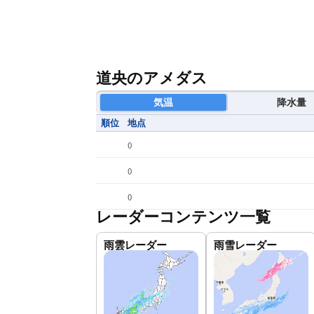
道央のアメダス
気温
降水量
順位
地点
(
)
(
)
(
)
レーダーコンテンツ一覧
雨雲レーダー
雨雪レーダー