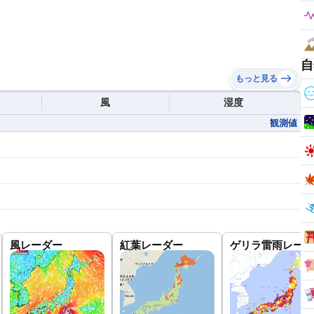
自
もっと見る
風
湿度
観測値
風レーダー
紅葉レーダー
ゲリラ雷雨レーダ