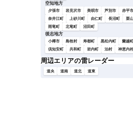
空知地方
夕張市
岩見沢市
美唄市
芦別市
赤平
奈井江町
上砂川町
由仁町
長沼町
栗
雨竜町
北竜町
沼田町
後志地方
小樽市
島牧村
寿都町
黒松内町
蘭越
倶知安町
共和町
岩内町
泊村
神恵内
周辺エリアの雷レーダー
道央
道南
道北
道東