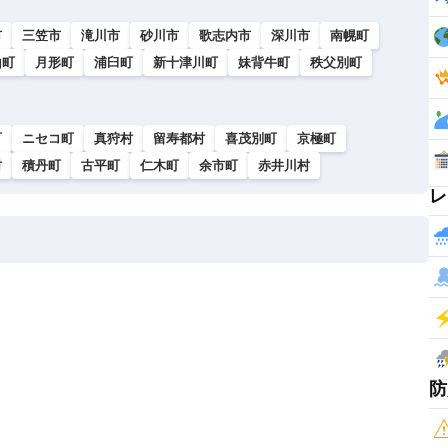
市
三笠市
滝川市
砂川市
歌志内市
深川市
南幌町
山町
月形町
浦臼町
新十津川町
妹背牛町
秩父別町
町
ニセコ町
真狩村
留寿都村
喜茂別町
京極町
村
積丹町
古平町
仁木町
余市町
赤井川村
レ
防