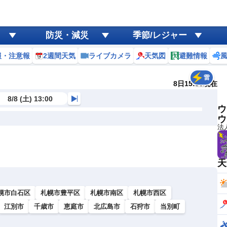
防災・減災
季節/レジャー
報・注意報
2週間天気
ライブカメラ
天気図
避難情報
雷
8日15:50現在
8/8 (土) 13:00
ウ
ウ
法
天
幌市白石区
札幌市豊平区
札幌市南区
札幌市西区
江別市
千歳市
恵庭市
北広島市
石狩市
当別町