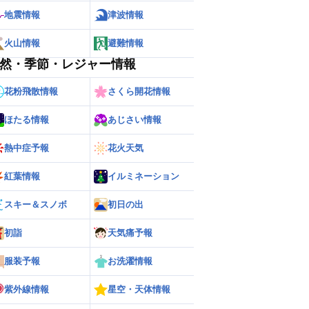
地震情報
津波情報
火山情報
避難情報
然・季節・レジャー情報
花粉飛散情報
さくら開花情報
ほたる情報
あじさい情報
熱中症予報
花火天気
紅葉情報
イルミネーション
スキー＆スノボ
初日の出
初詣
天気痛予報
ー
世界の雨雲レーダー
服装予報
お洗濯情報
紫外線情報
星空・天体情報