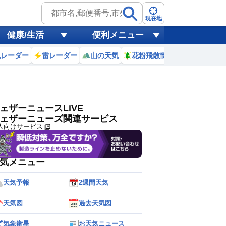
ゲリラ
風
現在地
健康/生活
便利メニュー
黄砂
風レーダー
雷レーダー
山の天気
花粉飛散情報
世界天気
天気
台風
ェザーニュースLiVE
ェザーニューズ関連サービス
人向けサービス
気メニュー
天気予報
2週間天気
天気図
過去天気図
気象衛星
お天気ニュース