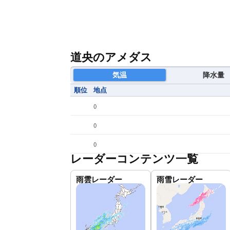
道央のアメダス
気温
降水量
順位
地点
(
)
(
)
(
)
レーダーコンテンツ一覧
雨雲レーダー
雨雪レーダー