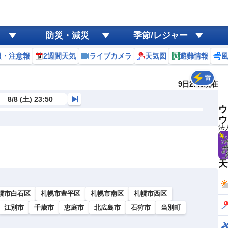
防災・減災
季節/レジャー
報・注意報
2週間天気
ライブカメラ
天気図
避難情報
雷
9日2:40現在
8/8 (土) 23:50
ウ
ウ
法
天
幌市白石区
札幌市豊平区
札幌市南区
札幌市西区
江別市
千歳市
恵庭市
北広島市
石狩市
当別町