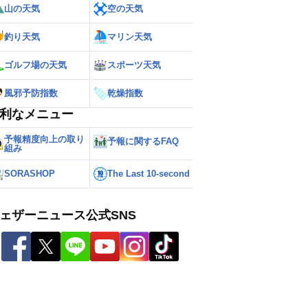
山の天気
空の天気
釣り天気
マリン天気
ゴルフ場の天気
スポーツ天気
風邪予防指数
乾燥指数
利なメニュー
予報精度向上の取り
予報に関するFAQ
組み
SORASHOP
The Last 10-second
ェザーニュース公式SNS