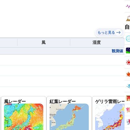
自
もっと見る
風
湿度
観測値
風レーダー
紅葉レーダー
ゲリラ雷雨レーダ