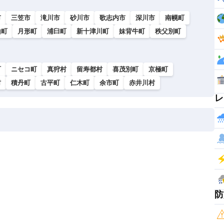
市
三笠市
滝川市
砂川市
歌志内市
深川市
南幌町
山町
月形町
浦臼町
新十津川町
妹背牛町
秩父別町
町
ニセコ町
真狩村
留寿都村
喜茂別町
京極町
村
積丹町
古平町
仁木町
余市町
赤井川村
レ
防