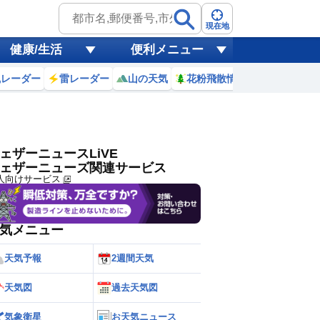
ゲリラ
風
現在地
健康/生活
便利メニュー
黄砂
風レーダー
雷レーダー
山の天気
花粉飛散情報
世界天気
天気
台風
ェザーニュースLiVE
ェザーニューズ関連サービス
人向けサービス
気メニュー
天気予報
2週間天気
天気図
過去天気図
気象衛星
お天気ニュース