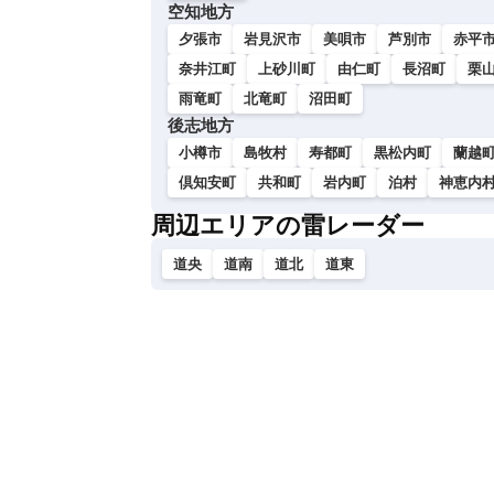
空知地方
夕張市
岩見沢市
美唄市
芦別市
赤平
奈井江町
上砂川町
由仁町
長沼町
栗
雨竜町
北竜町
沼田町
後志地方
小樽市
島牧村
寿都町
黒松内町
蘭越
倶知安町
共和町
岩内町
泊村
神恵内
周辺エリアの雷レーダー
道央
道南
道北
道東