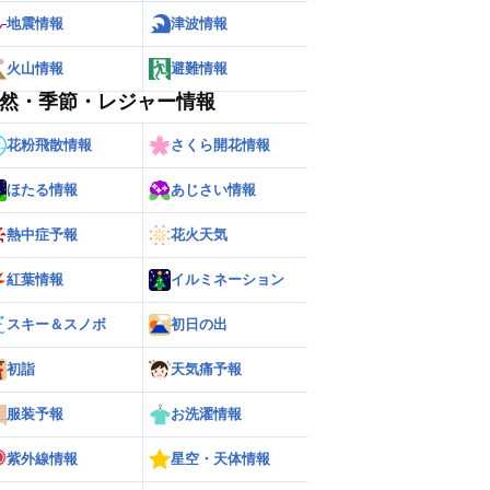
地震情報
津波情報
火山情報
避難情報
然・季節・レジャー情報
花粉飛散情報
さくら開花情報
ほたる情報
あじさい情報
熱中症予報
花火天気
紅葉情報
イルミネーション
スキー＆スノボ
初日の出
初詣
天気痛予報
ー
世界の雨雲レーダー
服装予報
お洗濯情報
紫外線情報
星空・天体情報