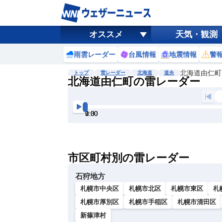
オススメ
天気・観測
雨雲レーダー
台風情報
地震情報
警
北海道由仁町
トップ
雷レーダー
北海道
道央
北海道由仁町の雷レーダー
地図選択
背景色調整
0:00
0:30
1:00
1:30
2:00
2:30
明
る
い
市区町村別の雷レーダー
暗
い
石狩地方
札幌市中央区
札幌市北区
札幌市東区
札
札幌市厚別区
札幌市手稲区
札幌市清田区
新篠津村