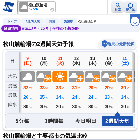
松山競輪場
32
/
26
検索
現在地
雨雲レーダー
台風情報
地震情報
警報・注意報
2週間天気
ラ
松山競輪場
トップ
2週間天気
四国
愛媛県
台風情報
台風13号・15号｜今後の予想進路
松山競輪場の2週間天気予報
週間の最新見解
8
9
10
11
12
13
14
15
日
(土)
(日)
(月)
(火)
(水)
(木)
(金)
(土)
(
天気
最高
34
32
33
33
31
29
29
30
3
℃
℃
℃
℃
℃
℃
℃
℃
最低
27
26
25
24
24
24
23
24
2
℃
℃
℃
℃
℃
℃
℃
℃
降水
0
30
30
20
30
30
30
30
3
ミリ
%
%
%
%
%
%
%
5分毎
1時間毎
今日明日
2週間天気
松山競輪場と主要都市の気温比較