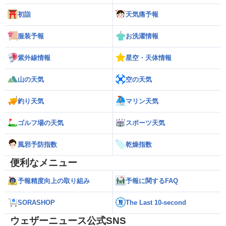
初詣
天気痛予報
服装予報
お洗濯情報
紫外線情報
星空・天体情報
山の天気
空の天気
釣り天気
マリン天気
ゴルフ場の天気
スポーツ天気
風邪予防指数
乾燥指数
便利なメニュー
予報精度向上の取り組み
予報に関するFAQ
SORASHOP
The Last 10-second
ウェザーニュース公式SNS