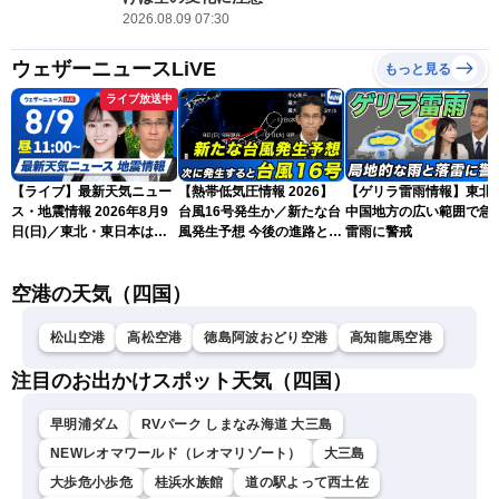
2026.08.09 07:30
ウェザーニュースLiVE
もっと見る
ライブ放送中
【ライブ】最新天気ニュー
【熱帯低気圧情報 2026】
【ゲリラ雷雨情報】東北
ス・地震情報 2026年8月9
台風16号発生か／新たな台
中国地方の広い範囲で急
日(日)／東北・東日本は急
風発生予想 今後の進路と日
雷雨に警戒
な雷雨に注意〈ウェザーニ
本への影響は？(9日 12時更
ュースLiVEコーヒータイ
新)
空港の天気（四国）
ム・青原桃香／山口剛央〉
松山空港
高松空港
徳島阿波おどり空港
高知龍馬空港
注目のお出かけスポット天気（四国）
早明浦ダム
RVパーク しまなみ海道 大三島
NEWレオマワールド（レオマリゾート）
大三島
大歩危小歩危
桂浜水族館
道の駅よって西土佐