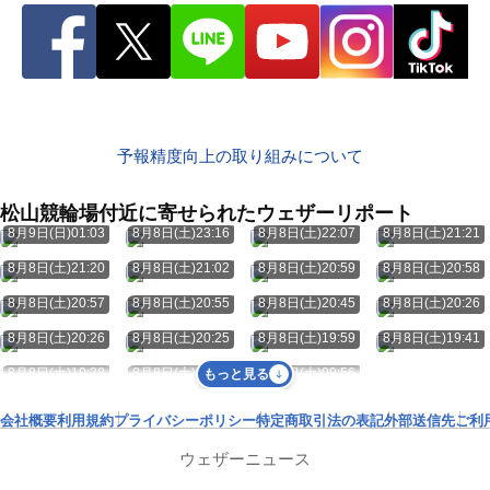
予報精度向上の取り組みについて
松山競輪場付近に寄せられたウェザーリポート
8月9日(日)01:03
8月8日(土)23:16
8月8日(土)22:07
8月8日(土)21:21
8月8日(土)21:20
8月8日(土)21:02
8月8日(土)20:59
8月8日(土)20:58
8月8日(土)20:57
8月8日(土)20:55
8月8日(土)20:45
8月8日(土)20:26
8月8日(土)20:26
8月8日(土)20:25
8月8日(土)19:59
8月8日(土)19:41
8月8日(土)10:28
8月8日(土)09:57
8月8日(土)09:56
もっと見る
会社概要
利用規約
プライバシーポリシー
特定商取引法の表記
外部送信先
ご利
ウェザーニュース