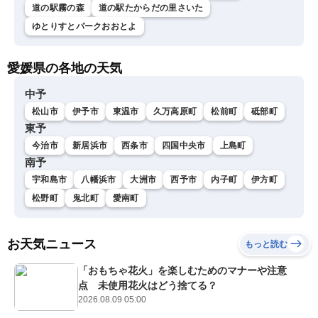
道の駅霧の森
道の駅たからだの里さいた
ゆとりすとパークおおとよ
愛媛県の各地の天気
中予
松山市
伊予市
東温市
久万高原町
松前町
砥部町
東予
今治市
新居浜市
西条市
四国中央市
上島町
南予
宇和島市
八幡浜市
大洲市
西予市
内子町
伊方町
松野町
鬼北町
愛南町
お天気ニュース
もっと読む
「おもちゃ花火」を楽しむためのマナーや注意
点 未使用花火はどう捨てる？
2026.08.09 05:00