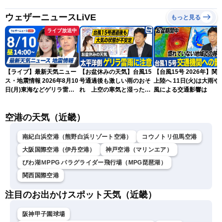
ウェザーニュースLiVE
もっと見る
ライブ放送中
【ライブ】最新天気ニュー
【お盆休みの天気】台風15
【台風15号 2026年】関
ス・地震情報 2026年8月10
号通過後も激しい雨のおそ
上陸へ 11日(火)は大雨や
日(月)東海などゲリラ雷雨
れ 上空の寒気と湿った空
風による交通影響は
に注意 東北や関東は早めの
気でゲリラ雷雨に注意
台風対策を〈ウェザーニュ
空港の天気（近畿）
ースLiVEアフタヌーン・戸
北美月／宇野沢達也〉
南紀白浜空港（熊野白浜リゾート空港）
コウノトリ但馬空港
大阪国際空港（伊丹空港）
神戸空港（マリンエア）
びわ湖ＭPPG パラグライダー飛行場（MPG琵琶湖）
関西国際空港
注目のお出かけスポット天気（近畿）
阪神甲子園球場