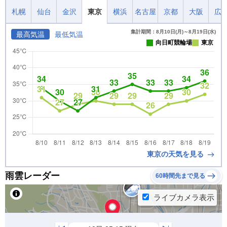
札幌
仙台
金沢
東京
横浜
名古屋
京都
大阪
広
集計期間：8月10日(月)～8月19日(水)
最高気温
最低気温
向日町競輪場
東京
東京の天気を見る
雨雲レーダー
60時間先まで見る