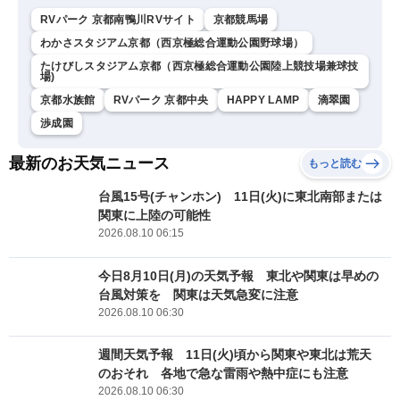
RVパーク 京都南鴨川RVサイト
京都競馬場
わかさスタジアム京都（西京極総合運動公園野球場）
たけびしスタジアム京都（西京極総合運動公園陸上競技場兼球技
場)
京都水族館
RVパーク 京都中央
HAPPY LAMP
滴翠園
渉成園
最新のお天気ニュース
もっと読む
台風15号(チャンホン) 11日(火)に東北南部または
関東に上陸の可能性
2026.08.10 06:15
今日8月10日(月)の天気予報 東北や関東は早めの
台風対策を 関東は天気急変に注意
2026.08.10 06:30
週間天気予報 11日(火)頃から関東や東北は荒天
のおそれ 各地で急な雷雨や熱中症にも注意
2026.08.10 06:30