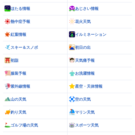
ほたる情報
あじさい情報
熱中症予報
花火天気
紅葉情報
イルミネーション
スキー＆スノボ
初日の出
初詣
天気痛予報
服装予報
お洗濯情報
紫外線情報
星空・天体情報
山の天気
空の天気
釣り天気
マリン天気
ゴルフ場の天気
スポーツ天気