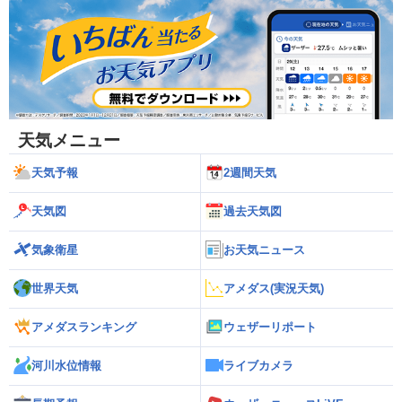
天気メニュー
天気予報
2週間天気
天気図
過去天気図
気象衛星
お天気ニュース
世界天気
アメダス(実況天気)
アメダスランキング
ウェザーリポート
河川水位情報
ライブカメラ