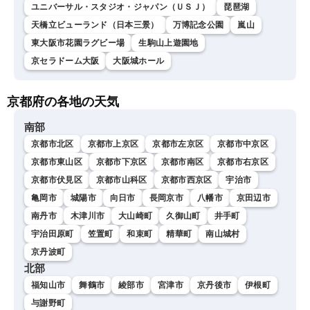
ユニバーサル・スタジオ・ジャパン（ＵＳＪ）
琵琶湖
天橋立ビューランド（日本三景）
万博記念公園
嵐山
東大阪市花園ラグビー場
生駒山上遊園地
京セラドーム大阪
大阪城ホール
京都府の各地の天気
南部
京都市北区
京都市上京区
京都市左京区
京都市中京区
京都市東山区
京都市下京区
京都市南区
京都市右京区
京都市伏見区
京都市山科区
京都市西京区
宇治市
亀岡市
城陽市
向日市
長岡京市
八幡市
京田辺市
南丹市
木津川市
大山崎町
久御山町
井手町
宇治田原町
笠置町
和束町
精華町
南山城村
京丹波町
北部
福知山市
舞鶴市
綾部市
宮津市
京丹後市
伊根町
与謝野町