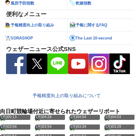
風邪予防指数
乾燥指数
便利なメニュー
予報精度向上の取り組み
予報に関するFAQ
SORASHOP
The Last 10-second
ウェザーニュース公式SNS
予報精度向上の取り組みについて
向日町競輪場付近に寄せられたウェザーリポート
8月10日
8月10日
8月10日
8月10日
(月)05:13
(月)04:28
(月)04:04
(月)04:03
8月10日
8月10日
8月10日
8月10日
(月)03:54
(月)03:54
(月)03:34
(月)03:29
8月10日
8月10日
8月10日
8月10日