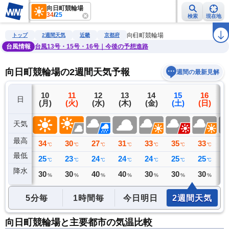
向日町競輪場
34
/
25
検索
現在地
雨雲レーダー
台風情報
地震情報
警報・注意報
2週間天気
ラ
向日町競輪場
トップ
2週間天気
近畿
京都府
台風情報
台風13号・15号・16号｜今後の予想進路
向日町競輪場の2週間天気予報
週間の最新見解
9
10
11
12
13
14
15
16
日
(日)
(月)
(火)
(水)
(木)
(金)
(土)
(日)
(
天気
最高
34
34
30
27
31
33
35
33
3
℃
℃
℃
℃
℃
℃
℃
℃
最低
26
25
23
24
24
24
25
25
2
℃
℃
℃
℃
℃
℃
℃
℃
降水
0
30
30
40
40
30
30
30
4
ミリ
%
%
%
%
%
%
%
5分毎
1時間毎
今日明日
2週間天気
向日町競輪場と主要都市の気温比較