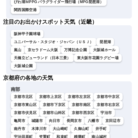
びわ湖ＭPPG パラグライダー飛行場（MPG琵琶湖）
関西国際空港
注目のお出かけスポット天気（近畿）
阪神甲子園球場
ユニバーサル・スタジオ・ジャパン（ＵＳＪ）
琵琶湖
嵐山
京セラドーム大阪
万博記念公園
大阪城ホール
天橋立ビューランド（日本三景）
東大阪市花園ラグビー場
大阪城公園
京都府の各地の天気
南部
京都市北区
京都市上京区
京都市左京区
京都市中京区
京都市東山区
京都市下京区
京都市南区
京都市右京区
京都市伏見区
京都市山科区
京都市西京区
宇治市
亀岡市
城陽市
向日市
長岡京市
八幡市
京田辺市
南丹市
木津川市
大山崎町
久御山町
井手町
宇治田原町
笠置町
和束町
精華町
南山城村