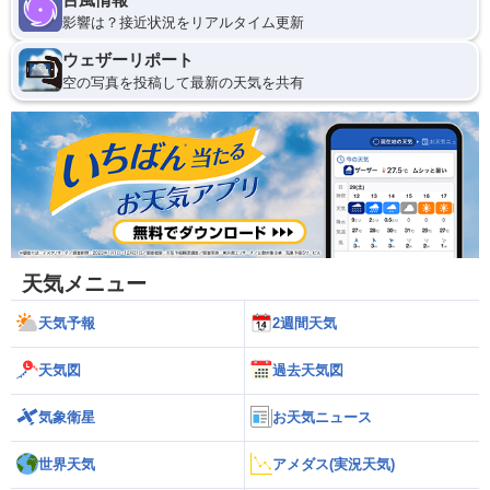
影響は？接近状況をリアルタイム更新
ウェザーリポート
空の写真を投稿して最新の天気を共有
天気メニュー
天気予報
2週間天気
天気図
過去天気図
気象衛星
お天気ニュース
世界天気
アメダス(実況天気)