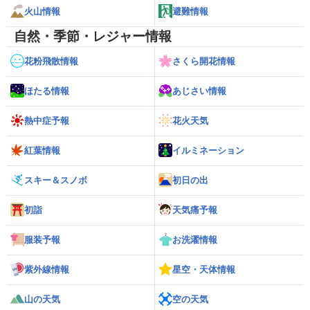
火山情報
避難情報
自然・季節・レジャー情報
花粉飛散情報
さくら開花情報
ほたる情報
あじさい情報
熱中症予報
花火天気
紅葉情報
イルミネーション
スキー＆スノボ
初日の出
初詣
天気痛予報
服装予報
お洗濯情報
紫外線情報
星空・天体情報
山の天気
空の天気