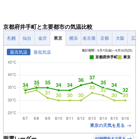
京都府井手町と主要都市の気温比較
札幌
仙台
金沢
東京
横浜
名古屋
京都
大阪
広
集計期間：8月7日(金)～8月16日(日)
最高気温
最低気温
京都府井手町
東京
東京の天気を見る
雨雲レーダー
60時間先まで見る