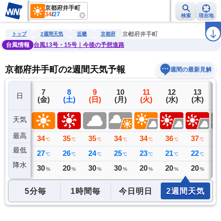
京都府井手町
34
/
27
検索
現在地
雨雲レーダー
台風情報
地震情報
警報・注意報
2週間天気
ラ
京都府井手町
トップ
2週間天気
近畿
京都府
台風情報
台風13号・15号｜今後の予想進路
京都府井手町の2週間天気予報
週間の最新見解
6
7
8
9
10
11
12
13
日
(木)
(金)
(土)
(日)
(月)
(火)
(水)
(木)
(
天気
最高
33
34
35
35
34
34
36
37
3
℃
℃
℃
℃
℃
℃
℃
℃
最低
26
27
26
24
25
23
21
22
2
℃
℃
℃
℃
℃
℃
℃
℃
降水
0
30
20
30
30
20
20
20
3
ミリ
%
%
%
%
%
%
%
5分毎
1時間毎
今日明日
2週間天気