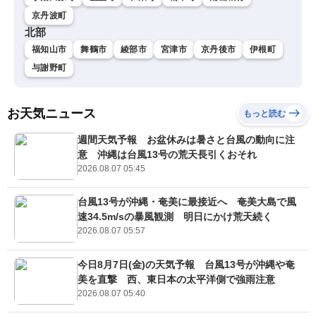
京丹波町
北部
福知山市
舞鶴市
綾部市
宮津市
京丹後市
伊根町
与謝野町
お天気ニュース
もっと読む
週間天気予報 お盆休みは暑さと台風の動向に注
意 沖縄は台風13号の荒天長引くおそれ
2026.08.07 05:45
台風13号が沖縄・奄美に最接近へ 奄美大島で風
速34.5m/sの暴風観測 明日にかけ荒天続く
2026.08.07 05:57
今日8月7日(金)の天気予報 台風13号が沖縄や奄
美を直撃 西、東日本の太平洋側で強雨注意
2026.08.07 05:40