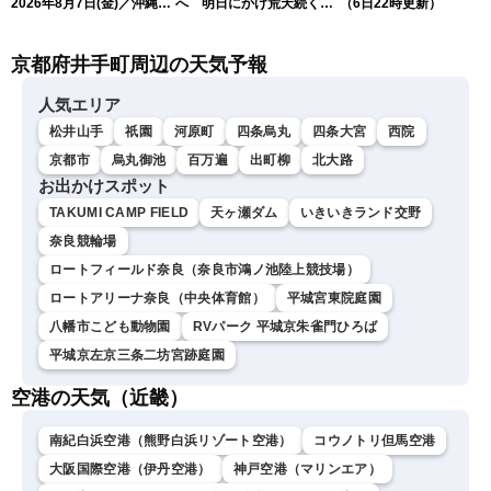
2026年8月7日(金)／沖縄・
へ 明日にかけ荒天続く
（6日22時更新）
奄美は台風による暴風雨に
（7日5時更新）
厳重警戒〈ウェザーニュー
京都府井手町周辺の天気予報
スLiVEモーニング・松本真
央／有賀哲夫〉
人気エリア
松井山手
祇園
河原町
四条烏丸
四条大宮
西院
京都市
烏丸御池
百万遍
出町柳
北大路
お出かけスポット
TAKUMI CAMP FIELD
天ヶ瀬ダム
いきいきランド交野
奈良競輪場
ロートフィールド奈良（奈良市鴻ノ池陸上競技場）
ロートアリーナ奈良（中央体育館）
平城宮東院庭園
八幡市こども動物園
RVパーク 平城京朱雀門ひろば
平城京左京三条二坊宮跡庭園
空港の天気（近畿）
南紀白浜空港（熊野白浜リゾート空港）
コウノトリ但馬空港
大阪国際空港（伊丹空港）
神戸空港（マリンエア）