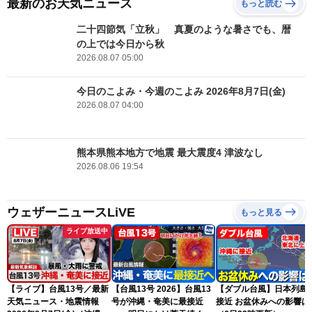
最新のお天気ニュース
もっと読む
二十四節気「立秋」 真夏のような暑さでも、暦
の上では今日から秋
2026.08.07 05:00
今日のこよみ・今週のこよみ 2026年8月7日(金)
2026.08.07 04:00
熊本県熊本地方で地震 最大震度4 津波なし
2026.08.06 19:54
ウェザーニュースLiVE
もっと見る
ライブ放送中
【ライブ】台風13号／最新
【台風13号 2026】台風13
【ダブル台風】日本列島
天気ニュース・地震情報
号が沖縄・奄美に最接近
接近 お盆休みへの影響は？