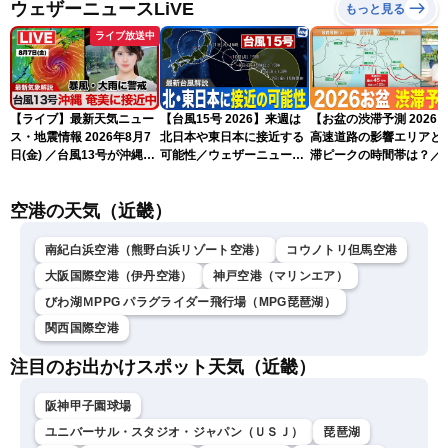
ウェザーニュースLiVE
もっと見る
ライブ放送中
【ライブ】最新天気ニュー
【台風15号 2026】来週は
【お盆の渋滞予測 2026
ス・地震情報 2026年8月7
北日本や東日本に接近する
高速道路の影響エリアと
日(金) ／台風13号が沖縄・
可能性／ウェザーニュース
滞ピークの時間帯は？／
奄美に最接近へ 令和8年
気象予報士解説（7日16時
NEXCO中日本情報
熊本地震情報〈ウェザーニ
更新）
空港の天気（近畿）
ュースLiVEイブニング・小
川千奈／内藤邦裕〉
南紀白浜空港（熊野白浜リゾート空港）
コウノトリ但馬空港
大阪国際空港（伊丹空港）
神戸空港（マリンエア）
びわ湖ＭPPG パラグライダー飛行場（MPG琵琶湖）
関西国際空港
注目のお出かけスポット天気（近畿）
阪神甲子園球場
ユニバーサル・スタジオ・ジャパン（ＵＳＪ）
琵琶湖