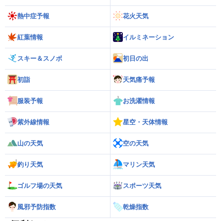
熱中症予報
花火天気
紅葉情報
イルミネーション
スキー＆スノボ
初日の出
初詣
天気痛予報
服装予報
お洗濯情報
紫外線情報
星空・天体情報
山の天気
空の天気
釣り天気
マリン天気
ゴルフ場の天気
スポーツ天気
風邪予防指数
乾燥指数