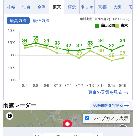
札幌
仙台
金沢
東京
横浜
名古屋
京都
大阪
広
集計期間：8月7日(金)～8月16日(日)
最高気温
最低気温
嵐山公園
東京
東京の天気を見る
雨雲レーダー
60時間先まで見る