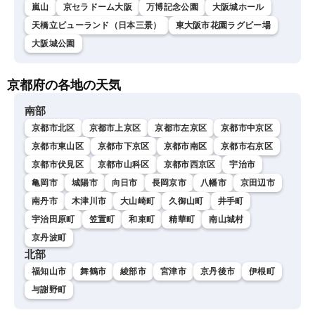
嵐山
京セラドーム大阪
万博記念公園
大阪城ホール
天橋立ビューランド（日本三景）
東大阪市花園ラグビー場
大阪城公園
京都府の各地の天気
南部
京都市北区
京都市上京区
京都市左京区
京都市中京区
京都市東山区
京都市下京区
京都市南区
京都市右京区
京都市伏見区
京都市山科区
京都市西京区
宇治市
亀岡市
城陽市
向日市
長岡京市
八幡市
京田辺市
南丹市
木津川市
大山崎町
久御山町
井手町
宇治田原町
笠置町
和束町
精華町
南山城村
京丹波町
北部
福知山市
舞鶴市
綾部市
宮津市
京丹後市
伊根町
与謝野町