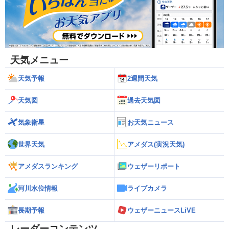
天気メニュー
天気予報
2週間天気
天気図
過去天気図
気象衛星
お天気ニュース
世界天気
アメダス(実況天気)
アメダスランキング
ウェザーリポート
河川水位情報
ライブカメラ
長期予報
ウェザーニュースLiVE
レーダーコンテンツ