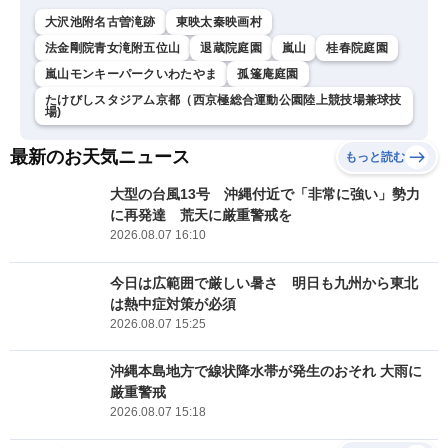
大沢池附名古曽滝跡
東映太秦映画村
法金剛院青女滝附五位山
退蔵院庭園
嵐山
桂春院庭園
嵐山モンキーパークいわたやま
孤篷庵庭園
たけびしスタジアム京都（西京極総合運動公園陸上競技場兼球技
場)
最新のお天気ニュース
もっと読む
大型の台風13号 沖縄付近で「非常に強い」勢力
に再発達 荒天に厳重警戒を
2026.08.07 16:10
今日は広範囲で厳しい暑さ 明日も九州から東北
は熱中症対策が必須
2026.08.07 15:25
沖縄本島地方で線状降水帯が発生のおそれ 大雨に
厳重警戒
2026.08.07 15:18