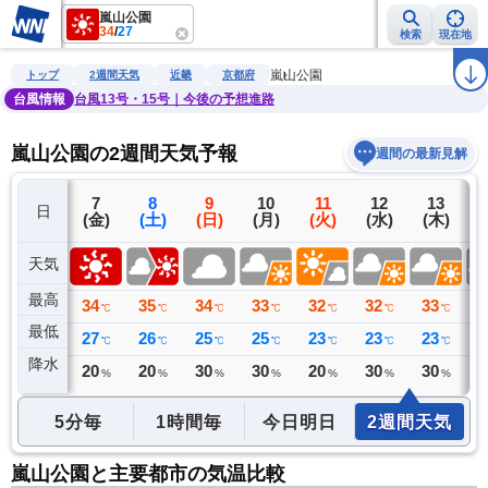
嵐山公園
34
/
27
検索
現在地
雨雲レーダー
台風情報
地震情報
警報・注意報
2週間天気
ラ
嵐山公園
トップ
2週間天気
近畿
京都府
台風情報
台風13号・15号｜今後の予想進路
嵐山公園の2週間天気予報
週間の最新見解
6
7
8
9
10
11
12
13
日
(木)
(金)
(土)
(日)
(月)
(火)
(水)
(木)
(
天気
最高
35
34
35
34
33
32
32
33
3
℃
℃
℃
℃
℃
℃
℃
℃
最低
27
27
26
25
25
23
23
23
2
℃
℃
℃
℃
℃
℃
℃
℃
降水
0
20
20
30
30
20
30
30
3
ミリ
%
%
%
%
%
%
%
5分毎
1時間毎
今日明日
2週間天気
嵐山公園と主要都市の気温比較