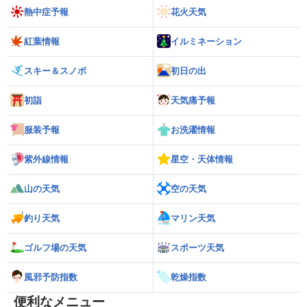
熱中症予報
花火天気
紅葉情報
イルミネーション
スキー＆スノボ
初日の出
初詣
天気痛予報
服装予報
お洗濯情報
紫外線情報
星空・天体情報
山の天気
空の天気
釣り天気
マリン天気
ゴルフ場の天気
スポーツ天気
風邪予防指数
乾燥指数
便利なメニュー