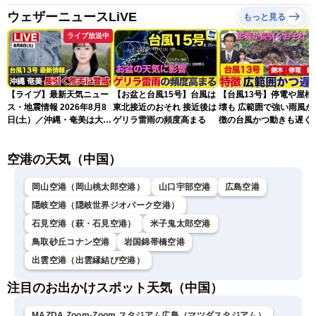
ウェザーニュースLiVE
もっと見る
ライブ放送中
【ライブ】最新天気ニュー
【お盆と台風15号】台風は
【台風13号】停電や屋根
ス・地震情報 2026年8月8
東北接近のおそれ 接近後は
壊も 広範囲で強い雨風が
日(土）／沖縄・奄美は大荒
ゲリラ雷雨の頻度高まる
徴の台風かつ動きも遅く
れの天気が続く／令和8年
響が長引くおそれ
熊本地震情報〈ウェザーニ
空港の天気（中国）
ュースLiVEコーヒータイ
ム・青原桃香／山口剛央〉
岡山空港（岡山桃太郎空港）
山口宇部空港
広島空港
隠岐空港（隠岐世界ジオパーク空港）
石見空港（萩・石見空港）
米子鬼太郎空港
鳥取砂丘コナン空港
岩国錦帯橋空港
出雲空港（出雲縁結び空港）
注目のお出かけスポット天気（中国）
MAZDA Zoom-Zoom スタジアム広島（マツダスタジアム）