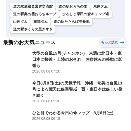
道の駅酒蔵奥出雲交流館
道の駅おろちの里
尾原ダム
道の駅奥出雲おろちループ
ひろしま県民の森キャンプ場
山佐ダム
布部ダム
道の駅たたらば壱番地
道の駅さくらの里きすき
最新のお天気ニュース
もっと読む
大型の台風15号(チャンホン) 来週は北日本・東
日本に接近・上陸のおそれ お盆休みの移動に影
響も
2026.08.08 07:20
今日8月8日(土)の天気予報 沖縄・奄美は台風13
号による荒天に厳重警戒 西・東日本は厳しい暑
さ続く
2026.08.08 05:30
ひと目でわかる今日の傘マップ 8月8日(土)
2026.08.08 06:15