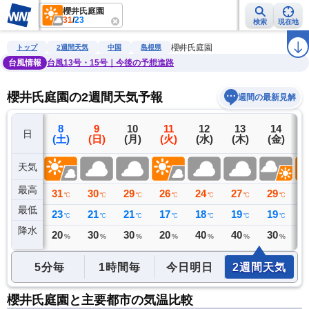
櫻井氏庭園
31
/
23
検索
現在地
雨雲レーダー
台風情報
地震情報
警報・注意報
2週間天気
ラ
櫻井氏庭園
トップ
2週間天気
中国
島根県
台風情報
台風13号・15号｜今後の予想進路
櫻井氏庭園の2週間天気予報
週間の最新見解
7
8
9
10
11
12
13
14
日
(金)
(土)
(日)
(月)
(火)
(水)
(木)
(金)
(
天気
最高
32
31
30
29
26
24
27
29
3
℃
℃
℃
℃
℃
℃
℃
℃
最低
24
23
21
21
17
18
19
19
2
℃
℃
℃
℃
℃
℃
℃
℃
降水
0
20
30
30
20
40
40
30
2
ミリ
%
%
%
%
%
%
%
5分毎
1時間毎
今日明日
2週間天気
櫻井氏庭園と主要都市の気温比較