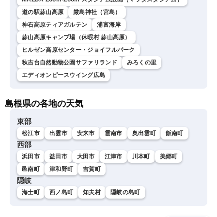
道の駅蒜山高原
厳島神社（宮島）
神石高原ティアガルテン
浦富海岸
蒜山高原キャンプ場（休暇村 蒜山高原）
ヒルゼン高原センター・ジョイフルパーク
秋吉台自然動物公園サファリランド
みろくの里
エディオンピースウイング広島
島根県の各地の天気
東部
松江市
出雲市
安来市
雲南市
奥出雲町
飯南町
西部
浜田市
益田市
大田市
江津市
川本町
美郷町
邑南町
津和野町
吉賀町
隠岐
海士町
西ノ島町
知夫村
隠岐の島町