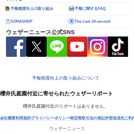
予報精度向上の取り組み
予報に関するFAQ
SORASHOP
The Last 10-second
ウェザーニュース公式SNS
予報精度向上の取り組みについて
櫻井氏庭園付近に寄せられたウェザーリポート
櫻井氏庭園付近のリポートはありません。
会社概要
利用規約
プライバシーポリシー
特定商取引法の表記
外部送信先
ご利
ウェザーニュース