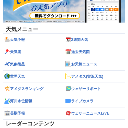
天気メニュー
天気予報
2週間天気
天気図
過去天気図
気象衛星
お天気ニュース
世界天気
アメダス(実況天気)
アメダスランキング
ウェザーリポート
河川水位情報
ライブカメラ
長期予報
ウェザーニュースLiVE
レーダーコンテンツ