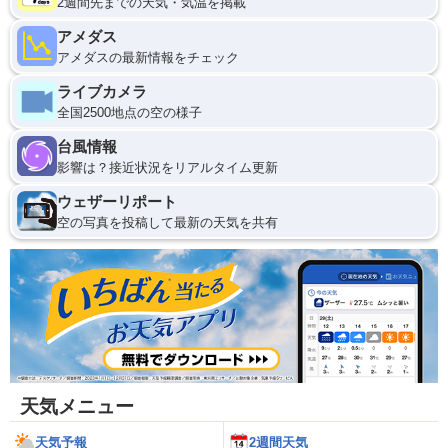
2週間先までの天気・気温を掲載
アメダス
アメダスの最新情報をチェック
ライブカメラ
全国2500地点の空の様子
台風情報
影響は？接近状況をリアルタイム更新
ウェザーリポート
空の写真を投稿して最新の天気を共有
天気メニュー
天気予報
2週間天気