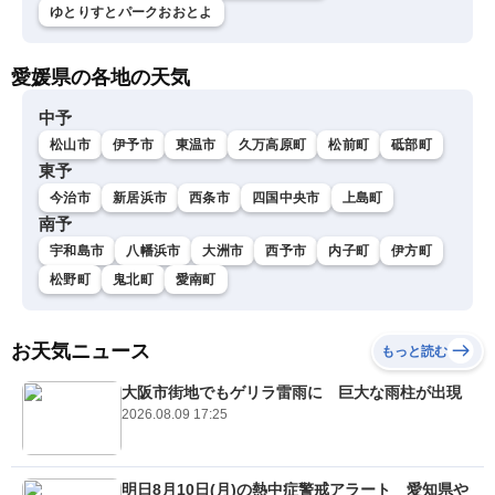
ゆとりすとパークおおとよ
愛媛県の各地の天気
中予
松山市
伊予市
東温市
久万高原町
松前町
砥部町
東予
今治市
新居浜市
西条市
四国中央市
上島町
南予
宇和島市
八幡浜市
大洲市
西予市
内子町
伊方町
松野町
鬼北町
愛南町
お天気ニュース
もっと読む
大阪市街地でもゲリラ雷雨に 巨大な雨柱が出現
2026.08.09 17:25
明日8月10日(月)の熱中症警戒アラート 愛知県や