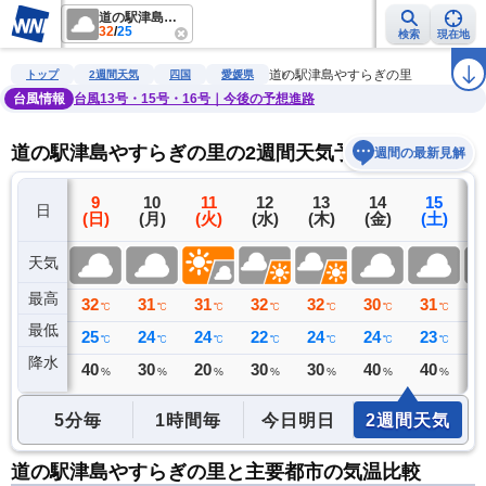
道の駅津島やすらぎの里
32
/
25
検索
現在地
雨雲レーダー
台風情報
地震情報
警報・注意報
2週間天気
ラ
道の駅津島やすらぎの里
トップ
2週間天気
四国
愛媛県
台風情報
台風13号・15号・16号｜今後の予想進路
道の駅津島やすらぎの里の2週間天気予報
週間の最新見解
8
9
10
11
12
13
14
15
日
(土)
(日)
(月)
(火)
(水)
(木)
(金)
(土)
(
天気
最高
33
32
31
31
32
32
30
31
3
℃
℃
℃
℃
℃
℃
℃
℃
最低
26
25
24
24
22
24
24
23
2
℃
℃
℃
℃
℃
℃
℃
℃
降水
0
40
30
20
30
30
40
40
4
ミリ
%
%
%
%
%
%
%
5分毎
1時間毎
今日明日
2週間天気
道の駅津島やすらぎの里と主要都市の気温比較