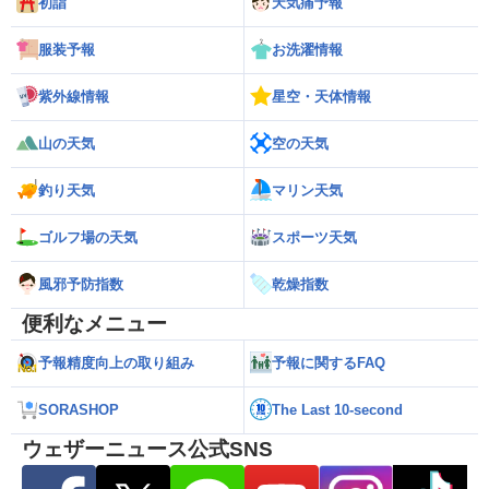
初詣
天気痛予報
服装予報
お洗濯情報
紫外線情報
星空・天体情報
山の天気
空の天気
釣り天気
マリン天気
ゴルフ場の天気
スポーツ天気
風邪予防指数
乾燥指数
便利なメニュー
予報精度向上の取り組み
予報に関するFAQ
SORASHOP
The Last 10-second
ウェザーニュース公式SNS