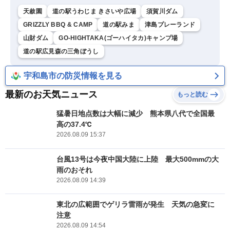
天赦園
道の駅うわじま きさいや広場
須賀川ダム
GRIZZLY BBQ & CAMP
道の駅みま
津島プレーランド
山財ダム
GO-HIGHTAKA(ゴーハイタカ)キャンプ場
道の駅広見森の三角ぼうし
宇和島市の防災情報を見る
最新のお天気ニュース
もっと読む
猛暑日地点数は大幅に減少 熊本県八代で全国最
高の37.4℃
2026.08.09 15:37
台風13号は今夜中国大陸に上陸 最大500mmの大
雨のおそれ
2026.08.09 14:39
東北の広範囲でゲリラ雷雨が発生 天気の急変に
注意
2026.08.09 14:54