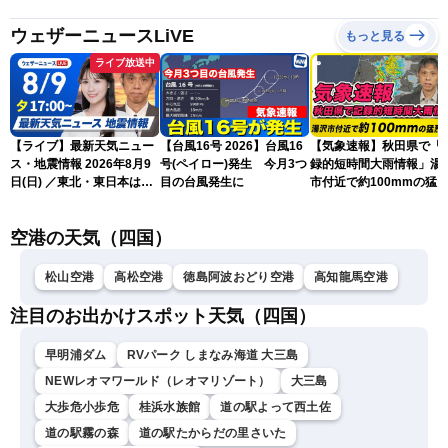
ウェザーニュースLiVE
もっと見る
ライブ放送中
【ライブ】最新天気ニュー
【台風16号 2026】台風16
【気象速報】秋田県で「
ス・地震情報 2026年8月9
号(ペイロー)発生 今月3つ
録的短時間大雨情報」湯
日(日) ／東北・東日本は急
目の台風発生に
市付近で約100mmの猛
な雷雨に注意〈ウェザーニ
な雨
ュースLiVEイブニング・戸
空港の天気（四国）
北美月／芳野達郎〉
松山空港
高松空港
徳島阿波おどり空港
高知龍馬空港
注目のお出かけスポット天気（四国）
早明浦ダム
RVパーク しまなみ海道 大三島
NEWレオマワールド（レオマリゾート）
大三島
大歩危小歩危
桂浜水族館
道の駅よって西土佐
道の駅霧の森
道の駅たからだの里さいた