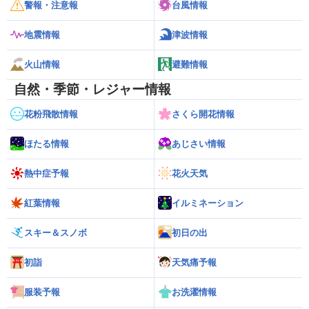
警報・注意報
台風情報
地震情報
津波情報
火山情報
避難情報
自然・季節・レジャー情報
花粉飛散情報
さくら開花情報
ほたる情報
あじさい情報
熱中症予報
花火天気
紅葉情報
イルミネーション
スキー＆スノボ
初日の出
初詣
天気痛予報
服装予報
お洗濯情報