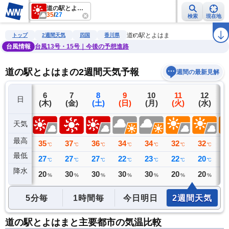
道の駅とよはま
35
/
27
検索
現在地
雨雲レーダー
台風情報
地震情報
警報・注意報
2週間天気
ラ
道の駅とよはま
トップ
2週間天気
四国
香川県
台風情報
台風13号・15号｜今後の予想進路
道の駅とよはまの2週間天気予報
週間の最新見解
5
6
7
8
9
10
11
12
日
(水)
(木)
(金)
(土)
(日)
(月)
(火)
(水)
(
天気
最高
33
35
37
36
34
34
32
32
3
℃
℃
℃
℃
℃
℃
℃
℃
最低
28
27
27
27
22
23
22
20
2
℃
℃
℃
℃
℃
℃
℃
℃
降水
0
20
30
30
30
30
20
20
2
リ
ミリ
%
%
%
%
%
%
%
5分毎
1時間毎
今日明日
2週間天気
道の駅とよはまと主要都市の気温比較