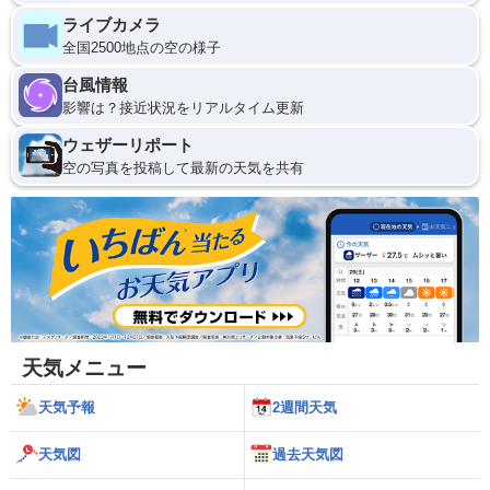
ライブカメラ
全国2500地点の空の様子
台風情報
影響は？接近状況をリアルタイム更新
ウェザーリポート
空の写真を投稿して最新の天気を共有
天気メニュー
天気予報
2週間天気
天気図
過去天気図