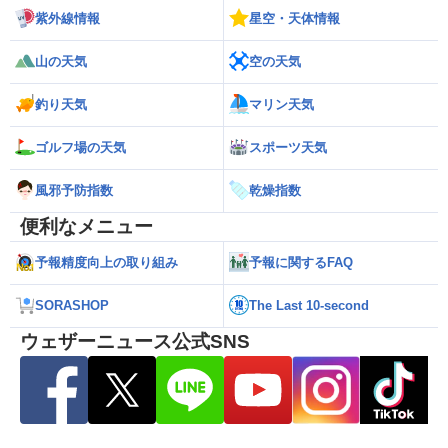
紫外線情報
星空・天体情報
山の天気
空の天気
釣り天気
マリン天気
ゴルフ場の天気
スポーツ天気
風邪予防指数
乾燥指数
便利なメニュー
予報精度向上の取り組み
予報に関するFAQ
SORASHOP
The Last 10-second
ウェザーニュース公式SNS