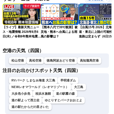
ライブ放送中
【ライブ】最新天気ニュー
【熊本八代で39℃観測】被
【台風15号 2026】北海
ス・地震情報 2026年8月6
災地・熊本へ台風による雨
道・東北に上陸の可能性
日(木) ／令和8年熊本地震情
風の影響は？
進路は定まらず（6日15
報 沖縄・奄美を台風13号
更新）
が直撃〈ウェザーニュース
空港の天気（四国）
LiVEムーン・駒木結衣／本
田竜也〉
松山空港
高松空港
徳島阿波おどり空港
高知龍馬空港
注目のお出かけスポット天気（四国）
RVパーク しまなみ海道 大三島
早明浦ダム
NEWレオマワールド（レオマリゾート）
大三島
大歩危小歩危
桂浜水族館
道の駅霧の森
道の駅よって西土佐
ゆとりすとパークおおとよ
道の駅たからだの里さいた