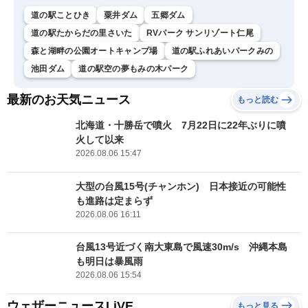
道の駅ことひき
粟井ダム
五郷ダム
道の駅たからだの里さいた
RVパーク サンリゾート仁尾
森と湖畔の公園オートキャンプ場
道の駅ふれあいパークみの
池田ダム
道の駅空の夢もみの木パーク
最新のお天気ニュース
もっと読む
北海道・十勝岳で噴火 7月22日に22年ぶりに噴
火して以来
2026.08.06 15:47
大型の台風15号(チャンホン) 日本接近の可能性
も進路は定まらず
2026.08.06 16:11
台風13号近づく南大東島で風速30m/s 沖縄本島
も明日は暴風雨
2026.08.06 15:54
ウェザーニュースLiVE
もっと見る