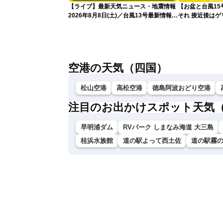
【ライブ】最新天気ニュース・地震情報
【お盆と台風1
2026年8月8日(土)／台風13号最新情報
それ 接近後は
令和8年熊本地震情報〈ウェザーニュー
スLiVEアフタヌーン・山岸愛梨／芳野達
郎〉
空港の天気（四国）
松山空港
高松空港
徳島阿波おどり空港
注目のお出かけスポット天気
早明浦ダム
RVパーク しまなみ海道 大三島
桂浜水族館
道の駅よって西土佐
道の駅霧