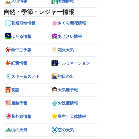
火山情報
避難情報
自然・季節・レジャー情報
花粉飛散情報
さくら開花情報
ほたる情報
あじさい情報
熱中症予報
花火天気
紅葉情報
イルミネーション
スキー＆スノボ
初日の出
初詣
天気痛予報
服装予報
お洗濯情報
紫外線情報
星空・天体情報
山の天気
空の天気