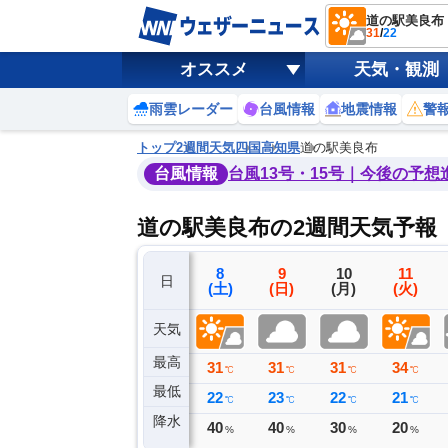
道の駅美良布
31
/
22
オススメ
天気・観測
雨雲レーダー
台風情報
地震情報
警
トップ
2週間天気
四国
高知県
道の駅美良布
台風情報
台風13号・15号｜今後の予想
道の駅美良布の2週間天気予報
5
6
7
8
9
10
11
日
(水)
(木)
(金)
(土)
(日)
(月)
(火)
天気
最高
33
35
31
31
31
31
34
℃
℃
℃
℃
℃
℃
℃
最低
23
24
24
22
23
22
21
℃
℃
℃
℃
℃
℃
℃
降水
0
1
8
40
40
30
20
ミリ
ミリ
ミリ
%
%
%
%