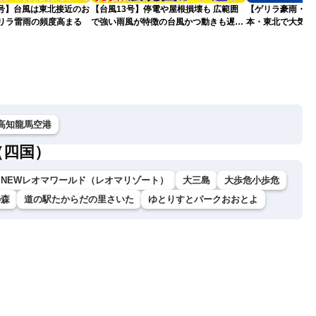
5号】台風は東北接近のお
【台風13号】停電や屋根損壊も 広範囲
【ゲリラ豪雨・落
ゲリラ雷雨の頻度高まる
で強い雨風が特徴の台風かつ動きも遅く
本・東北で大気の
影響が長引くおそれ
2026.08.08
高知龍馬空港
（四国）
NEWレオマワールド（レオマリゾート）
大三島
大歩危小歩危
の森
道の駅たからだの里さいた
ゆとりすとパークおおとよ