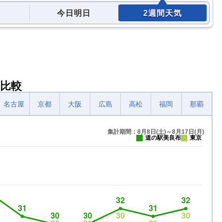
今日明日
2週間天気
比較
名古屋
京都
大阪
広島
高松
福岡
那覇
集計期間：8月8日(土)～8月17日(月)
道の駅美良布
東京