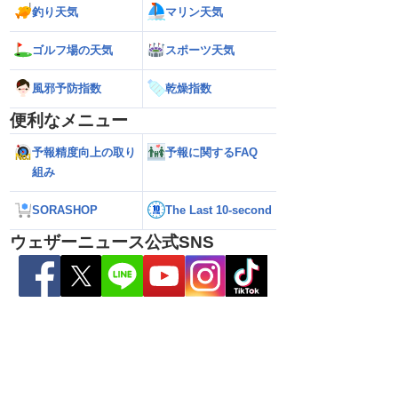
雷警戒】午後は東日
【台風13号 2026】台風離れてもスパイ
【台風15号 202
釣り天気
マリン天気
状態が非常に不安定に
ラルバンドによる大雨警戒（8日6時情
響するおそれ（8日
報）
ゴルフ場の天気
スポーツ天気
風邪予防指数
乾燥指数
便利なメニュー
予報精度向上の取り
予報に関するFAQ
組み
SORASHOP
The Last 10-second
ウェザーニュース公式SNS