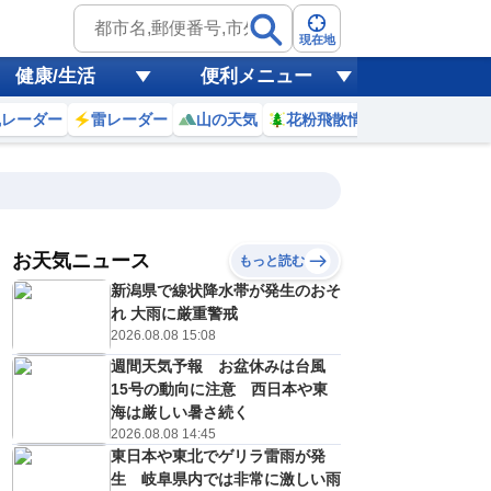
現在地
健康/生活
便利メニュー
風レーダー
雷レーダー
山の天気
花粉飛散情報
世界天気
お天気ニュース
もっと読む
19
20
21
22
新潟県で線状降水帯が発生のおそ
(水)
(木)
(金)
(土)
予報の
れ 大雨に厳重警戒
E
C
E
E
信頼度
高
2026.08.08 15:08
A
週間天気予報 お盆休みは台風
B
C
15号の動向に注意 西日本や東
3
32
33
33
D
℃
℃
℃
℃
海は厳しい暑さ続く
E
2026.08.08 14:45
3
24
23
23
低
℃
℃
℃
℃
？
東日本や東北でゲリラ雷雨が発
0
60
40
40
%
%
%
%
生 岐阜県内では非常に激しい雨