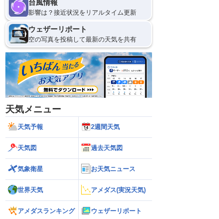
台風情報
影響は？接近状況をリアルタイム更新
ウェザーリポート
空の写真を投稿して最新の天気を共有
天気メニュー
天気予報
2週間天気
天気図
過去天気図
気象衛星
お天気ニュース
世界天気
アメダス(実況天気)
アメダスランキング
ウェザーリポート