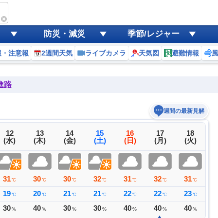
防災・減災
季節/レジャー
報・注意報
2週間天気
ライブカメラ
天気図
避難情報
進路
週間の最新見解
12
13
14
15
16
17
18
(水)
(木)
(金)
(土)
(日)
(月)
(火)
31
30
30
32
31
32
31
3
℃
℃
℃
℃
℃
℃
℃
19
20
21
21
22
22
23
2
℃
℃
℃
℃
℃
℃
℃
30
40
30
30
40
40
40
4
%
%
%
%
%
%
%