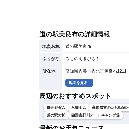
道の駅美良布の詳細情報
地点名称
道の駅美良布
ふりがな
みちのえきびらふ
所在地
高知県香美市香北町美良布1211
地図を見る
周辺のおすすめスポット
鎌井谷ダム
永瀬ダム
高知県立のいち動物
道の駅大杉
四国吉野川オートキャンプ場
最新のお天気ニュース