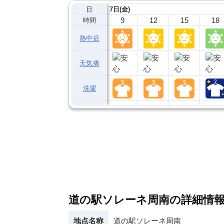
日
7日(金)
9
12
15
18
時間
熱中症
天気痛
洗濯
道の駅ソレーネ周南の詳細情
地点名称
道の駅ソレーネ周南