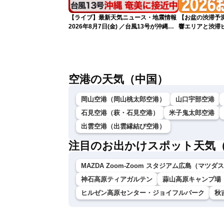
【ライブ】最新天気ニュース・地震情報
【お盆の渋滞予測
2026年8月7日(金) ／台風13号が沖縄・
響エリアと渋滞
奄美に最接近へ 令和8年熊本地震情報
NEXCO中日本
〈ウェザーニュースLiVEイブニング・小
川千奈／内藤邦裕〉
空港の天気（中国）
岡山空港（岡山桃太郎空港）
山口宇部空港
石見空港（萩・石見空港）
米子鬼太郎空港
出雲空港（出雲縁結び空港）
注目のお出かけスポット天気
MAZDA Zoom-Zoom スタジアム広島（マツ
神石高原ティアガルテン
蒜山高原キャンプ場
ヒルゼン高原センター・ジョイフルパーク
秋