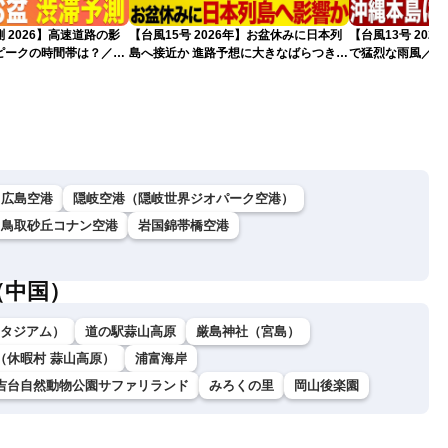
 2026】高速道路の影
【台風15号 2026年】お盆休みに日本列
【台風13号 20
ピークの時間帯は？／
島へ接近か 進路予想に大きなばらつき
で猛烈な雨風／動
情報
（7日13時更新）
れ（7日13時更新
広島空港
隠岐空港（隠岐世界ジオパーク空港）
鳥取砂丘コナン空港
岩国錦帯橋空港
（中国）
ダスタジアム）
道の駅蒜山高原
厳島神社（宮島）
（休暇村 蒜山高原）
浦富海岸
吉台自然動物公園サファリランド
みろくの里
岡山後楽園