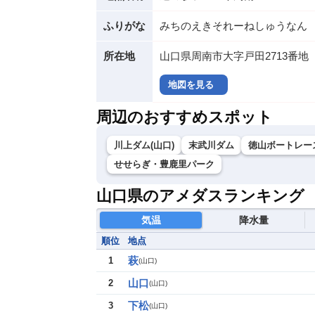
ふりがな
みちのえきそれーねしゅうなん
所在地
山口県周南市大字戸田2713番地
地図を見る
周辺のおすすめスポット
川上ダム(山口)
末武川ダム
徳山ボートレー
せせらぎ・豊鹿里パーク
山口県のアメダスランキング
気温
降水量
順位
地点
萩
1
(
山口
)
山口
2
(
山口
)
下松
3
(
山口
)