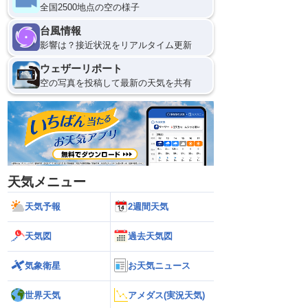
全国2500地点の空の様子
台風情報
影響は？接近状況をリアルタイム更新
ウェザーリポート
空の写真を投稿して最新の天気を共有
天気メニュー
天気予報
2週間天気
天気図
過去天気図
気象衛星
お天気ニュース
世界天気
アメダス(実況天気)