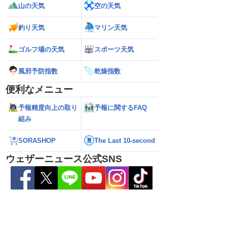
山の天気
空の天気
26年】沖縄本島に最接近
【台風13号 2026年】台風の目に入る直
【台風13号 202
き遅く影響長引くおそ
前の猛烈な雨風 最大瞬間風速42.2m/s観
が沖縄・奄美に最接
釣り天気
マリン天気
）
測 吹き返しも猛烈な暴風になるおそれ
（7日10時現在）
（7日11時更新）
ゴルフ場の天気
スポーツ天気
風邪予防指数
乾燥指数
便利なメニュー
予報精度向上の取り
予報に関するFAQ
組み
SORASHOP
The Last 10-second
ウェザーニュース公式SNS