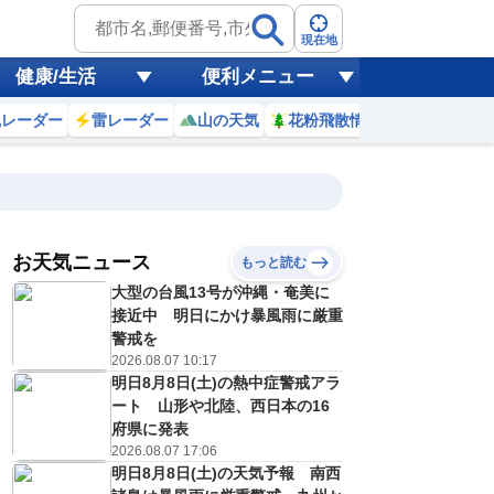
現在地
健康/生活
便利メニュー
風レーダー
雷レーダー
山の天気
花粉飛散情報
世界天気
お天気ニュース
もっと読む
大型の台風13号が沖縄・奄美に
8
9
10
11
12
13
14
15
接近中 明日にかけ暴風雨に厳重
警戒を
2026.08.07 10:17
明日8月8日(土)の熱中症警戒アラ
0
0
0
0
0
0
0
0
ミリ
ミリ
ミリ
ミリ
ミリ
ミリ
ミリ
ミリ
ミリ
ート 山形や北陸、西日本の16
30
31
33
34
35
35
35
35
℃
℃
℃
℃
℃
℃
℃
℃
℃
府県に発表
2026.08.07 17:06
2
3
3
3
3
3
3
3
明日8月8日(土)の天気予報 南西
/s
m/s
m/s
m/s
m/s
m/s
m/s
m/s
m/s