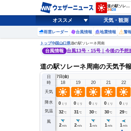
道の駅ソレーネ周南
34
/
28
オススメ
天気・観測
雨雲レーダー
台風情報
地震情報
警
トップ
中国
山口県
道の駅ソレーネ周南
台風情報
台風13号・15号｜今後の予想
道の駅ソレーネ周南の天気予
日
7日(金)
14
15
16
17
18
19
20
21
22
時
天気
降水
0
0
0
0
0
0
0
0
ミリ
ミリ
ミリ
ミリ
ミリ
ミリ
ミリ
ミリ
ミリ
気温
34
34
33
33
32
31
30
30
29
℃
℃
℃
℃
℃
℃
℃
℃
℃
風
3
2
2
3
2
2
1
1
1
m/s
m/s
m/s
m/s
m/s
m/s
m/s
m/s
m/s