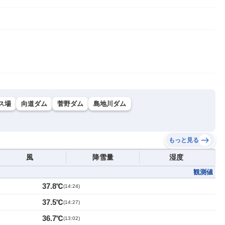
ス場
向道ダム
菅野ダム
島地川ダム
もっと見る
風
降雪量
湿度
観測値
37.8℃
(
14:24
)
37.5℃
(
14:27
)
36.7℃
(
13:02
)