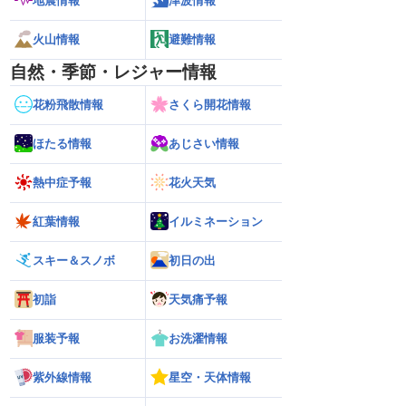
地震情報
津波情報
火山情報
避難情報
自然・季節・レジャー情報
花粉飛散情報
さくら開花情報
ほたる情報
あじさい情報
熱中症予報
花火天気
紅葉情報
イルミネーション
スキー＆スノボ
初日の出
初詣
天気痛予報
服装予報
お洗濯情報
紫外線情報
星空・天体情報