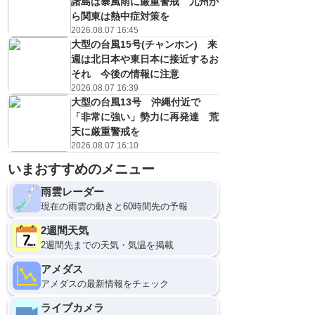
諸島は暴風雨に厳重警戒 九州か
ら関東は熱中症対策を
2026.08.07 16:45
大型の台風15号(チャンホン) 来
週は北日本や東日本に接近するお
それ 今後の情報に注意
2026.08.07 16:39
大型の台風13号 沖縄付近で
「非常に強い」勢力に再発達 荒
天に厳重警戒を
2026.08.07 16:10
いまおすすめのメニュー
雨雲レーダー
現在の雨雲の動きと60時間先の予報
2週間天気
2週間先までの天気・気温を掲載
アメダス
アメダスの最新情報をチェック
ライブカメラ