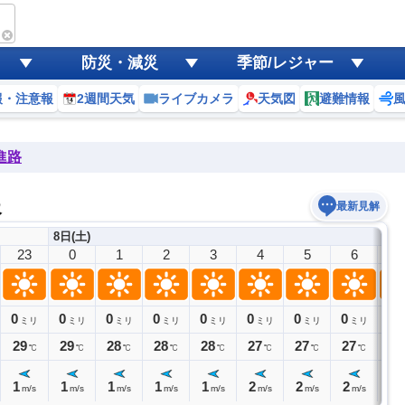
防災・減災
季節/レジャー
報・注意報
2週間天気
ライブカメラ
天気図
避難情報
進路
報
最新見解
8日(土)
23
0
1
2
3
4
5
6
7
0
0
0
0
0
0
0
0
0
ミリ
ミリ
ミリ
ミリ
ミリ
ミリ
ミリ
ミリ
29
29
28
28
28
27
27
27
27
℃
℃
℃
℃
℃
℃
℃
℃
1
1
1
1
1
2
2
2
2
m/s
m/s
m/s
m/s
m/s
m/s
m/s
m/s
m