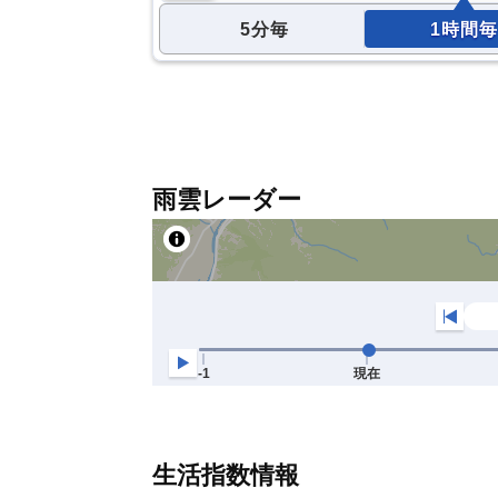
5分毎
1時間毎
雨雲レーダー
生活指数情報