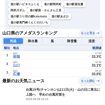
道の駅ハピネスふくえ
道の駅阿武町
道の駅萩往還
阿武川ダム
道の駅萩・さんさん三見
道の駅うり坊の郷katamata
道の駅あさひ
道の駅長門峡くんくのだいち
山口県のアメダスランキング
もっと見る
気温
降水量
風
降雪量
湿度
順位
地点
観測値
山口
17:07
1
岩国
33.3℃
山口
12:11
2
山口
33.1℃
山口
16:12
3
広瀬
33.0℃
最新のお天気ニュース
もっと読む
台風15号(チャンホン)は11日(火)・山の日に東北に
上陸へ 早めの台風対策を
2026.08.09 16:23