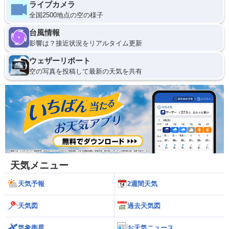
ライブカメラ
全国2500地点の空の様子
台風情報
影響は？接近状況をリアルタイム更新
ウェザーリポート
空の写真を投稿して最新の天気を共有
天気メニュー
天気予報
2週間天気
天気図
過去天気図
気象衛星
お天気ニュース