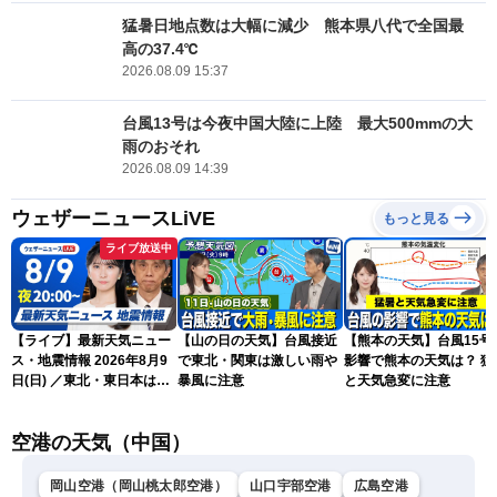
猛暑日地点数は大幅に減少 熊本県八代で全国最
高の37.4℃
2026.08.09 15:37
台風13号は今夜中国大陸に上陸 最大500mmの大
雨のおそれ
2026.08.09 14:39
ウェザーニュースLiVE
もっと見る
ライブ放送中
【ライブ】最新天気ニュー
【山の日の天気】台風接近
【熊本の天気】台風15号
ス・地震情報 2026年8月9
で東北・関東は激しい雨や
影響で熊本の天気は？ 猛
日(日) ／東北・東日本は急
暴風に注意
と天気急変に注意
な雷雨に注意〈ウェザーニ
ュースLiVEムーン・駒木結
空港の天気（中国）
衣／芳野達郎〉
岡山空港（岡山桃太郎空港）
山口宇部空港
広島空港