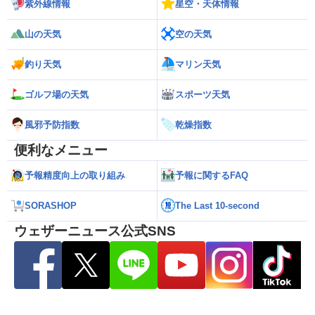
紫外線情報
星空・天体情報
山の天気
空の天気
釣り天気
マリン天気
ゴルフ場の天気
スポーツ天気
風邪予防指数
乾燥指数
便利なメニュー
予報精度向上の取り組み
予報に関するFAQ
SORASHOP
The Last 10-second
ウェザーニュース公式SNS