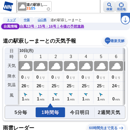
道の駅萩しーまーと
31
/
25
検索
現在地
雨雲レーダー
台風情報
地震情報
警報・注意報
2週間天気
ラ
道の駅萩しーまーと
トップ
中国
山口県
台風情報
台風13号・15号・16号｜今後の予想進路
道の駅萩しーまーとの天気予報
最新見解
日
9日(日)
10日(月)
23
0
1
2
3
4
5
6
時
天気
降水
0
0
0
0
0
0
0
0
0
ミリ
ミリ
ミリ
ミリ
ミリ
ミリ
ミリ
ミリ
気温
27
26
26
25
25
25
25
24
2
℃
℃
℃
℃
℃
℃
℃
℃
風
1
1
1
1
1
1
1
0
0
m/s
m/s
m/s
m/s
m/s
m/s
m/s
m/s
5分毎
1時間毎
今日明日
2週間天気
雨雲レーダー
60時間先まで見る