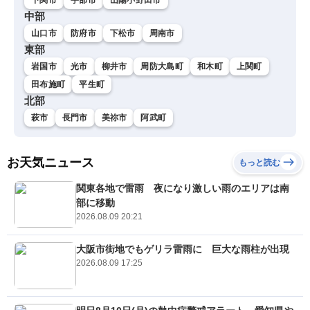
中部
山口市
防府市
下松市
周南市
東部
岩国市
光市
柳井市
周防大島町
和木町
上関町
田布施町
平生町
北部
萩市
長門市
美祢市
阿武町
お天気ニュース
もっと読む
関東各地で雷雨 夜になり激しい雨のエリアは南
部に移動
2026.08.09 20:21
大阪市街地でもゲリラ雷雨に 巨大な雨柱が出現
2026.08.09 17:25