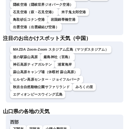
隠岐空港（隠岐世界ジオパーク空港）
石見空港（萩・石見空港）
米子鬼太郎空港
鳥取砂丘コナン空港
岩国錦帯橋空港
出雲空港（出雲縁結び空港）
注目のお出かけスポット天気（中国）
MAZDA Zoom-Zoom スタジアム広島（マツダスタジアム）
道の駅蒜山高原
厳島神社（宮島）
神石高原ティアガルテン
浦富海岸
蒜山高原キャンプ場（休暇村 蒜山高原）
ヒルゼン高原センター・ジョイフルパーク
秋吉台自然動物公園サファリランド
みろくの里
エディオンピースウイング広島
山口県の各地の天気
西部
下関市
宇部市
山陽小野田市