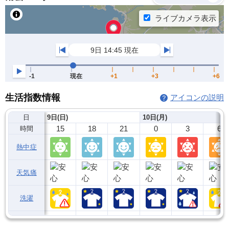
生活指数情報
アイコンの説明
日
9日(日)
10日(月)
15
18
21
0
3
6
時間
熱中症
天気痛
洗濯