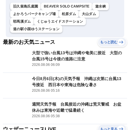
旧久留島氏庭園
BEAVER SOLO CAMPSITE
遊水峡
よかろうパークキャンプ場
松原ダム
大山ダム
耶馬溪ダム
くじゅうエイドステーション
道の駅小国ゆうステーション
最新のお天気ニュース
もっと読む
大型で強い台風13号は沖縄や奄美に接近 大型の
台風15号は今後の進路に注意
2026.08.06 06:09
今日8月6日(木)の天気予報 沖縄は次第に台風13
号接近 西日本や東海は危険な暑さ
2026.08.06 05:16
週間天気予報 台風接近の沖縄は荒天警戒 お盆
休みは東海や近畿で猛暑続く
2026.08.06 05:38
ウェザーニュースLiVE
もっと見る