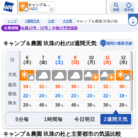
キャンプ＆農園 玖珠の杜
34
/
22
検索
現在地
雨雲レーダー
台風情報
地震情報
警報・注意報
2週間天気
ラ
キャンプ＆農園 玖珠の杜
トップ
2週間天気
九州
大分県
台風情報
台風13号・15号｜今後の予想進路
キャンプ＆農園 玖珠の杜の2週間天気予報
週間の最新見解
5
6
7
8
9
10
11
12
日
(水)
(木)
(金)
(土)
(日)
(月)
(火)
(水)
(
天気
最高
33
34
31
30
30
31
32
30
3
℃
℃
℃
℃
℃
℃
℃
℃
最低
23
22
24
24
23
23
22
19
2
℃
℃
℃
℃
℃
℃
℃
℃
降水
0
20
40
30
40
30
30
20
2
ミリ
%
%
%
%
%
%
%
5分毎
1時間毎
今日明日
2週間天気
キャンプ＆農園 玖珠の杜と主要都市の気温比較