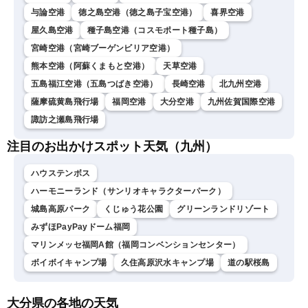
与論空港
徳之島空港（徳之島子宝空港）
喜界空港
屋久島空港
種子島空港（コスモポート種子島）
宮崎空港（宮崎ブーゲンビリア空港）
熊本空港（阿蘇くまもと空港）
天草空港
五島福江空港（五島つばき空港）
長崎空港
北九州空港
薩摩硫黄島飛行場
福岡空港
大分空港
九州佐賀国際空港
諏訪之瀬島飛行場
注目のお出かけスポット天気（九州）
ハウステンボス
ハーモニーランド（サンリオキャラクターパーク）
城島高原パーク
くじゅう花公園
グリーンランドリゾート
みずほPayPayドーム福岡
マリンメッセ福岡A館（福岡コンベンションセンター）
ボイボイキャンプ場
久住高原沢水キャンプ場
道の駅桜島
大分県の各地の天気