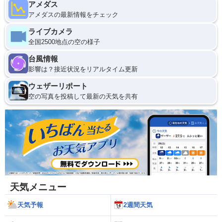
アメダス
アメダスの最新情報をチェック
ライブカメラ
全国2500地点の空の様子
台風情報
影響は？接近状況をリアルタイム更新
ウェザーリポート
空の写真を投稿して最新の天気を共有
天気メニュー
天気予報
2週間天気