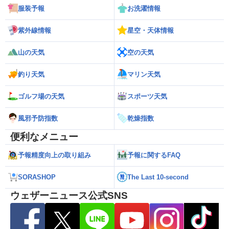
服装予報
お洗濯情報
紫外線情報
星空・天体情報
山の天気
空の天気
釣り天気
マリン天気
ゴルフ場の天気
スポーツ天気
風邪予防指数
乾燥指数
便利なメニュー
予報精度向上の取り組み
予報に関するFAQ
SORASHOP
The Last 10-second
ウェザーニュース公式SNS