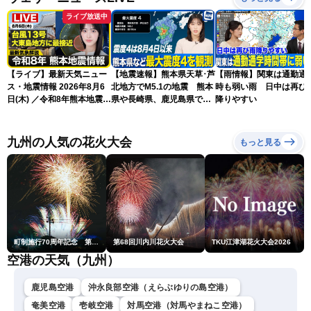
ライブ放送中
【ライブ】最新天気ニュー
【地震速報】熊本県天草･芦
【雨情報】関東は通勤通
ス・地震情報 2026年8月6
北地方でM5.1の地震 熊本
時も弱い雨 日中は再び
日(木) ／令和8年熊本地震情
県や長崎県、鹿児島県で震
降りやすい
報／台風13号が大東島地方
度4を観測
に最接近 沖縄は荒天警戒
〈ウェザーニュースLiVEサ
九州の人気の花火大会
もっと見る
ンシャイン・松本真央／山
口剛央〉
町制施行70周年記念 第48回南種子町ロケット祭
第68回川内川花火大会
TKU江津湖花火大会2026
空港の天気（九州）
鹿児島空港
沖永良部空港（えらぶゆりの島空港）
奄美空港
壱岐空港
対馬空港（対馬やまねこ空港）