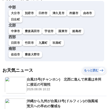
中部
大分市
別府市
臼杵市
津久見市
杵築市
由布市
日出町
北部
中津市
豊後高田市
宇佐市
国東市
姫島村
西部
日田市
竹田市
九重町
玖珠町
南部
佐伯市
豊後大野市
お天気ニュース
もっと読む
台風15号(チャンホン) 北西に進んで来週は本州
に接近の可能性
2026.08.06 10:22
沖縄から九州が台風13号(ドルフィン)の強風域
荒天への早めの警戒を