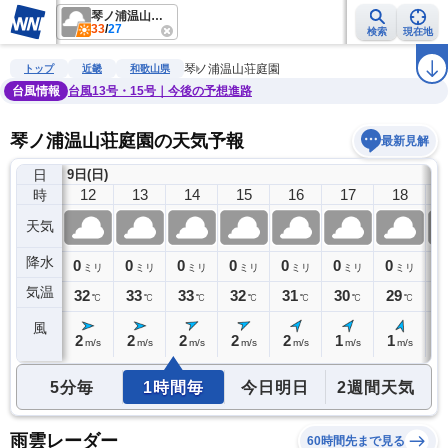
琴ノ浦温山荘庭園
33
/
27
検索
現在地
雨雲レーダー
台風情報
地震情報
警報・注意報
2週間天気
ラ
琴ノ浦温山荘庭園
トップ
近畿
和歌山県
台風情報
台風13号・15号｜今後の予想進路
琴ノ浦温山荘庭園の天気予報
最新見解
日
9日(日)
11
12
13
14
15
16
17
18
時
天気
降水
0
0
0
0
0
0
0
0
0
ミリ
ミリ
ミリ
ミリ
ミリ
ミリ
ミリ
ミリ
気温
32
32
33
33
32
31
30
29
2
℃
℃
℃
℃
℃
℃
℃
℃
風
1
2
2
2
2
2
1
1
1
m/s
m/s
m/s
m/s
m/s
m/s
m/s
m/s
5分毎
1時間毎
今日明日
2週間天気
雨雲レーダー
60時間先まで見る