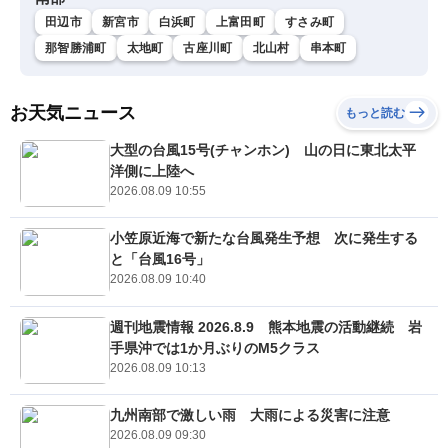
田辺市
新宮市
白浜町
上富田町
すさみ町
那智勝浦町
太地町
古座川町
北山村
串本町
お天気ニュース
もっと読む
大型の台風15号(チャンホン) 山の日に東北太平
洋側に上陸へ
2026.08.09 10:55
小笠原近海で新たな台風発生予想 次に発生する
と「台風16号」
2026.08.09 10:40
週刊地震情報 2026.8.9 熊本地震の活動継続 岩
手県沖では1か月ぶりのM5クラス
2026.08.09 10:13
九州南部で激しい雨 大雨による災害に注意
2026.08.09 09:30