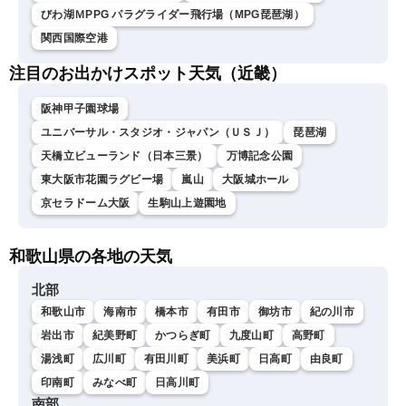
びわ湖ＭPPG パラグライダー飛行場（MPG琵琶湖）
関西国際空港
注目のお出かけスポット天気（近畿）
阪神甲子園球場
ユニバーサル・スタジオ・ジャパン（ＵＳＪ）
琵琶湖
天橋立ビューランド（日本三景）
万博記念公園
東大阪市花園ラグビー場
嵐山
大阪城ホール
京セラドーム大阪
生駒山上遊園地
和歌山県の各地の天気
北部
和歌山市
海南市
橋本市
有田市
御坊市
紀の川市
岩出市
紀美野町
かつらぎ町
九度山町
高野町
湯浅町
広川町
有田川町
美浜町
日高町
由良町
印南町
みなべ町
日高川町
南部