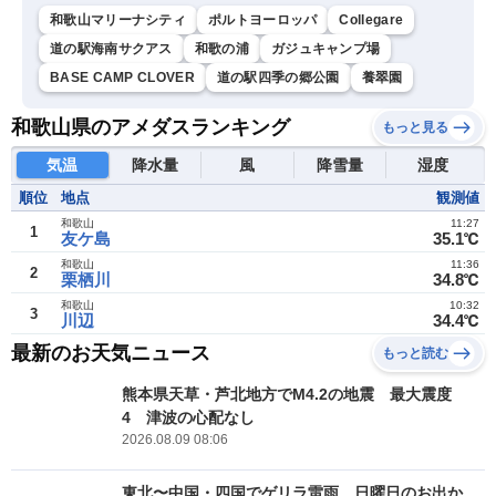
和歌山マリーナシティ
ポルトヨーロッパ
Collegare
道の駅海南サクアス
和歌の浦
ガジュキャンプ場
BASE CAMP CLOVER
道の駅四季の郷公園
養翠園
和歌山県のアメダスランキング
もっと見る
気温
降水量
風
降雪量
湿度
順位
地点
観測値
和歌山
11:27
1
友ケ島
35.1℃
和歌山
11:36
2
栗栖川
34.8℃
和歌山
10:32
3
川辺
34.4℃
最新のお天気ニュース
もっと読む
熊本県天草・芦北地方でM4.2の地震 最大震度
4 津波の心配なし
2026.08.09 08:06
東北〜中国・四国でゲリラ雷雨 日曜日のお出か