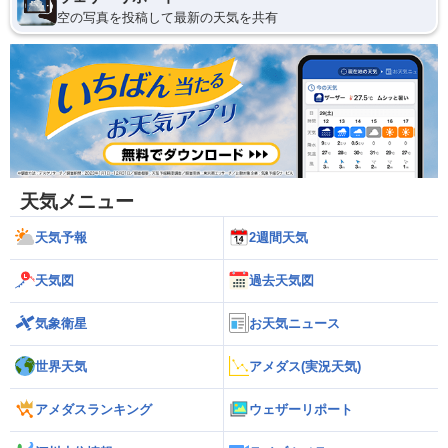
空の写真を投稿して最新の天気を共有
天気メニュー
天気予報
2週間天気
天気図
過去天気図
気象衛星
お天気ニュース
世界天気
アメダス(実況天気)
アメダスランキング
ウェザーリポート