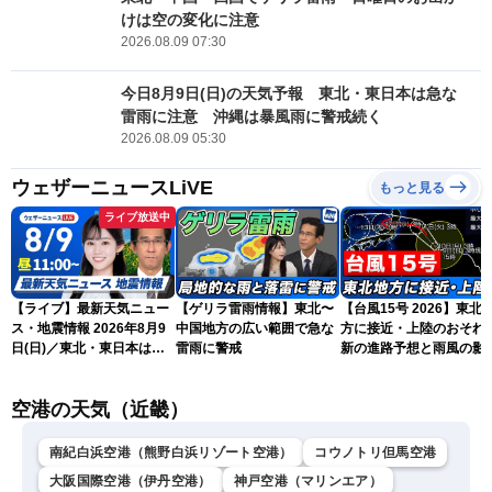
けは空の変化に注意
2026.08.09 07:30
今日8月9日(日)の天気予報 東北・東日本は急な
雷雨に注意 沖縄は暴風雨に警戒続く
2026.08.09 05:30
ウェザーニュースLiVE
もっと見る
ライブ放送中
【ライブ】最新天気ニュー
【ゲリラ雷雨情報】東北〜
【台風15号 2026】東北
ス・地震情報 2026年8月9
中国地方の広い範囲で急な
方に接近・上陸のおそれ 
日(日)／東北・東日本は急
雷雨に警戒
新の進路予想と雨風の影
な雷雨に注意〈ウェザーニ
（9日6時更新）
ュースLiVEコーヒータイ
空港の天気（近畿）
ム・青原桃香／山口剛央〉
南紀白浜空港（熊野白浜リゾート空港）
コウノトリ但馬空港
大阪国際空港（伊丹空港）
神戸空港（マリンエア）