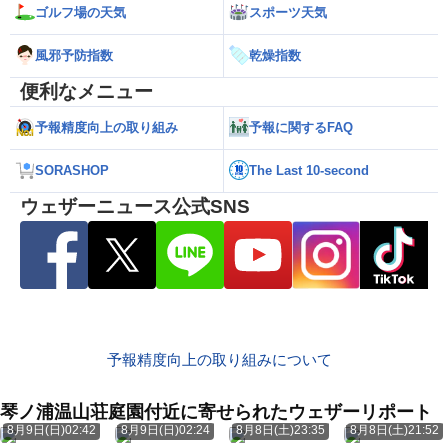
ゴルフ場の天気
スポーツ天気
風邪予防指数
乾燥指数
便利なメニュー
予報精度向上の取り組み
予報に関するFAQ
SORASHOP
The Last 10-second
ウェザーニュース公式SNS
予報精度向上の取り組みについて
琴ノ浦温山荘庭園付近に寄せられたウェザーリポート
8月9日(日)02:42
8月9日(日)02:24
8月8日(土)23:35
8月8日(土)21:52