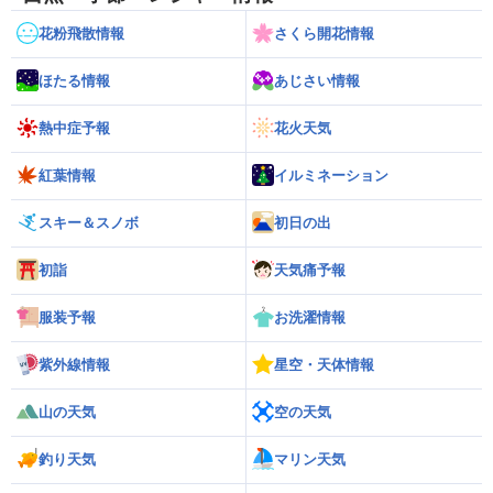
花粉飛散情報
さくら開花情報
ほたる情報
あじさい情報
熱中症予報
花火天気
紅葉情報
イルミネーション
スキー＆スノボ
初日の出
初詣
天気痛予報
服装予報
お洗濯情報
紫外線情報
星空・天体情報
山の天気
空の天気
釣り天気
マリン天気