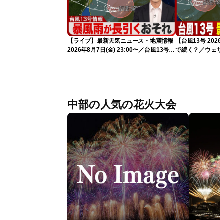
【ライブ】最新天気ニュース・地震情報
【台風13号 2
2026年8月7日(金) 23:00〜／台風13号の
で続く？／ウェ
影響長引く 〈ウェザーニュースLiVE・
解説（7日22時
川畑玲〉
中部の人気の花火大会