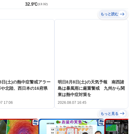
32.9℃
(
13:32
)
もっと読む
8日(土)の熱中症警戒アラー
明日8月8日(土)の天気予報 南西諸
や北陸、西日本の16府県
島は暴風雨に厳重警戒 九州から関
東は熱中症対策を
07 17:06
2026.08.07 16:45
もっと見る