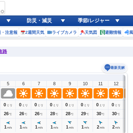
防災・減災
季節/レジャー
報・注意報
2週間天気
ライブカメラ
天気図
避難情報
進路
最新見解
5
6
7
8
9
10
11
12
1
0
0
0
0
0
0
0
0
0
ミリ
ミリ
ミリ
ミリ
ミリ
ミリ
ミリ
ミリ
ミ
26
26
26
28
28
29
30
30
31
℃
℃
℃
℃
℃
℃
℃
℃
1
1
1
1
1
1
2
2
2
m/s
m/s
m/s
m/s
m/s
m/s
m/s
m/s
m