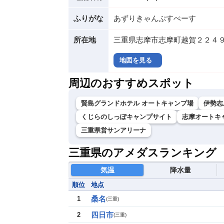
ふりがな
あずりきゃんぷすぺーす
所在地
三重県志摩市志摩町越賀２２４９
地図を見る
周辺のおすすめスポット
賢島グランドホテル オートキャンプ場
伊勢志
くじらのしっぽキャンプサイト
志摩オートキ
三重県営サンアリーナ
三重県のアメダスランキング
気温
降水量
順位
地点
桑名
1
(
三重
)
四日市
2
(
三重
)