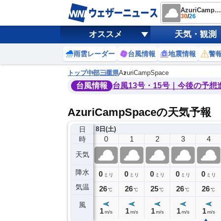
AzuriCampSpace
30
/
26
オススメ
天気・観測
雨雲レーダー
台風情報
地震情報
警
トップ
中部
三重県
AzuriCampSpace
台風情報
台風13号・15号｜今後の予想
AzuriCampSpaceの天気予報
日
7日(金)
8日(土)
20
21
22
23
0
1
2
3
4
時
天気
降水
0
0
0
0
0
0
0
0
ミリ
ミリ
ミリ
ミリ
ミリ
ミリ
ミリ
ミリ
ミリ
気温
7
26
26
26
26
26
25
26
26
℃
℃
℃
℃
℃
℃
℃
℃
℃
風
1
1
1
1
1
1
1
1
1
m/s
m/s
m/s
m/s
m/s
m/s
m/s
m/s
m/s