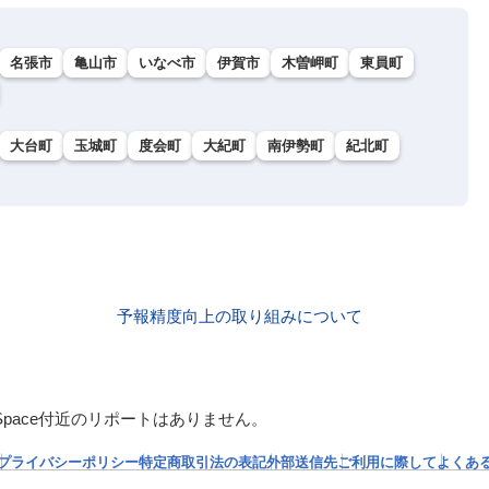
名張市
亀山市
いなべ市
伊賀市
木曽岬町
東員町
大台町
玉城町
度会町
大紀町
南伊勢町
紀北町
予報精度向上の取り組みについて
ampSpace付近のリポートはありません。
プライバシーポリシー
特定商取引法の表記
外部送信先
ご利用に際して
よくあ