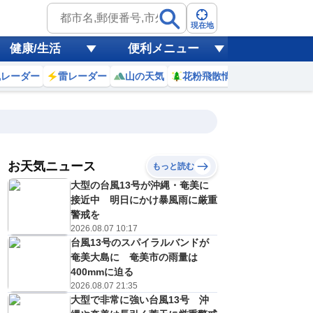
現在地
健康/生活
便利メニュー
風レーダー
雷レーダー
山の天気
花粉飛散情報
世界天気
お天気ニュース
もっと読む
大型の台風13号が沖縄・奄美に
3
14
15
16
17
18
19
20
21
接近中 明日にかけ暴風雨に厳重
警戒を
2026.08.07 10:17
台風13号のスパイラルバンドが
0
0
0
0
0
0
0
0
リ
ミリ
ミリ
ミリ
ミリ
ミリ
ミリ
ミリ
ミリ
奄美大島に 奄美市の雨量は
31
31
30
29
28
27
27
27
℃
℃
℃
℃
℃
℃
℃
℃
℃
400mmに迫る
2026.08.07 21:35
1
1
1
1
1
1
1
1
大型で非常に強い台風13号 沖
/s
m/s
m/s
m/s
m/s
m/s
m/s
m/s
m/s