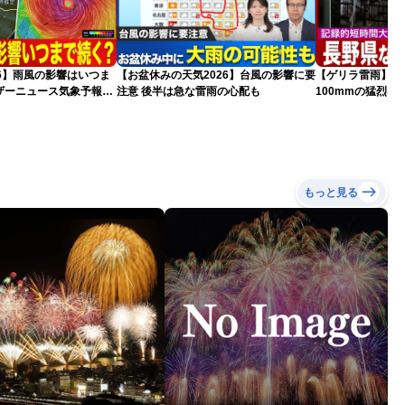
026】雨風の影響はいつま
【お盆休みの天気2026】台風の影響に要
【ゲリラ雷雨】長
ザーニュース気象予報士
注意 後半は急な雷雨の心配も
100mmの猛烈
情報）
録的短時間大雨
もっと見る