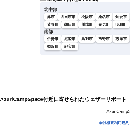
北中部
津市
四日市市
松阪市
桑名市
鈴鹿市
菰野町
朝日町
川越町
多気町
明和町
南部
伊勢市
尾鷲市
鳥羽市
熊野市
志摩市
御浜町
紀宝町
AzuriCampSpace付近に寄せられたウェザーリポート
AzuriC
会社概要
利用規約