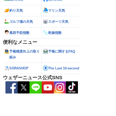
釣り天気
マリン天気
野県で1時間に約
【台風13号 2026】沖縄付近で「非常に
【台風15号 202
ゴルフ場の天気
スポーツ天気
な雨／気象防災速報・記
強い」勢力に再発達 荒天に厳重警戒を
本に接近する可能
（7日18時最新情報）
気象予報士解説（7
風邪予防指数
乾燥指数
便利なメニュー
予報精度向上の取り
予報に関するFAQ
組み
SORASHOP
The Last 10-second
ウェザーニュース公式SNS