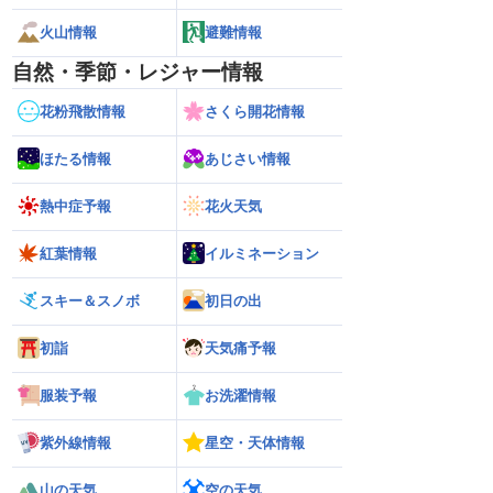
火山情報
避難情報
自然・季節・レジャー情報
花粉飛散情報
さくら開花情報
ほたる情報
あじさい情報
熱中症予報
花火天気
紅葉情報
イルミネーション
スキー＆スノボ
初日の出
初詣
天気痛予報
服装予報
お洗濯情報
紫外線情報
星空・天体情報
山の天気
空の天気