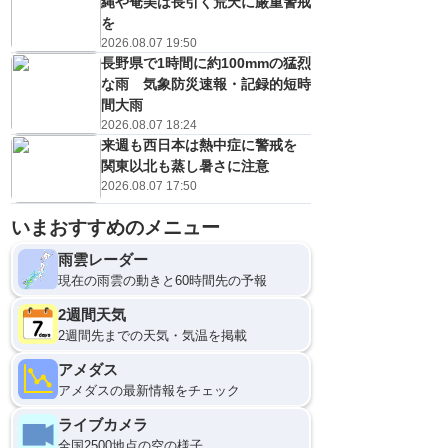
縄や奄美は長引く荒天に厳重警戒
を
2026.08.07 19:50
長野県で1時間に約100mmの猛烈
な雨 気象防災速報・記録的短時
間大雨
2026.08.07 18:24
来週も西日本は熱中症に警戒を
関東以北も蒸し暑さに注意
2026.08.07 17:50
いまおすすめのメニュー
雨雲レーダー
現在の雨雲の動きと60時間先の予報
2週間天気
2週間先までの天気・気温を掲載
アメダス
アメダスの最新情報をチェック
ライブカメラ
全国2500地点の空の様子