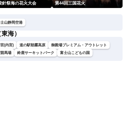
回按針祭海の花火大会
第44回三国花火
富士山静岡空港
（東海）
宮(内宮)
道の駅朝霧高原
御殿場プレミアム・アウトレット
京競馬場
鈴鹿サーキットパーク
富士山こどもの国