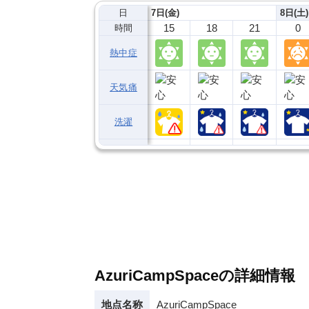
日
7日(金)
8日(土)
15
18
21
0
時間
熱中症
天気痛
洗濯
AzuriCampSpaceの詳細情報
地点名称
AzuriCampSpace