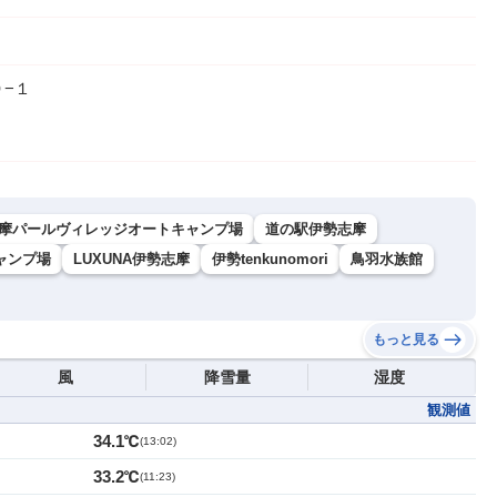
−１
摩パールヴィレッジオートキャンプ場
道の駅伊勢志摩
ャンプ場
LUXUNA伊勢志摩
伊勢tenkunomori
鳥羽水族館
もっと見る
風
降雪量
湿度
観測値
34.1℃
(
13:02
)
33.2℃
(
11:23
)