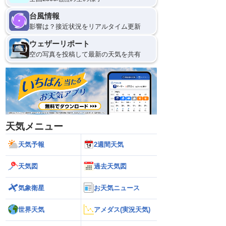
9日(日)
台風情報
0
影響は？接近状況をリアルタイム更新
ウェザーリポート
空の写真を投稿して最新の天気を共有
天気メニュー
天気予報
2週間天気
天気図
過去天気図
気象衛星
お天気ニュース
世界天気
アメダス(実況天気)