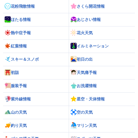
花粉飛散情報
さくら開花情報
ほたる情報
あじさい情報
熱中症予報
花火天気
紅葉情報
イルミネーション
スキー＆スノボ
初日の出
初詣
天気痛予報
服装予報
お洗濯情報
紫外線情報
星空・天体情報
山の天気
空の天気
釣り天気
マリン天気