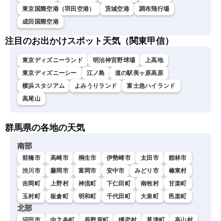
東京国際空港（羽田空港）
茨城空港
調布飛行場
成田国際空港
注目のお出かけスポット天気（関東甲信）
東京ディズニーランド
明治神宮野球場
上高地
東京ディズニーシー
江ノ島
道の駅美ヶ原高原
横浜スタジアム
よみうりランド
富士急ハイランド
高尾山
群馬県の各地の天気
南部
前橋市
高崎市
桐生市
伊勢崎市
太田市
館林市
渋川市
藤岡市
富岡市
安中市
みどり市
榛東村
吉岡町
上野村
神流町
下仁田町
南牧村
甘楽町
玉村町
板倉町
明和町
千代田町
大泉町
邑楽町
北部
沼田市
中之条町
長野原町
嬬恋村
草津町
高山村