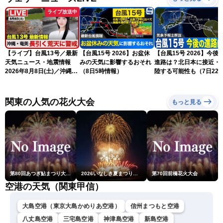
ライブ放送中
【ライブ】台風13号／最新
【台風15号 2026】お盆休
【台風15号 2026】今後
天気ニュース・地震情報
みの天気に影響するおそれ
進路は？北日本に接近・
2026年8月8日(土)／沖縄・
（8日5時情報）
陸する可能性も（7日22
奄美は大荒れの天気が続く
情報）
／令和8年熊本地震情報 ／
〈ウェザーニュースLiVEモ
関東の人気の花火大会
もっと見る
ーニング・松本真央／山口
剛央〉
第80回あつぎ鮎まつり大花火大会
2026いなしき夏まつり花火大会
第70回前橋花火大会
空港の天気（関東甲信）
大島空港（東京大島かめりあ空港）
信州まつもと空港
八丈島空港
三宅島空港
神津島空港
新島空港