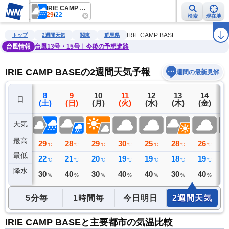
IRIE CAMP BASE
29
/
22
検索
現在地
雨雲レーダー
台風情報
地震情報
警報・注意報
2週間天気
ラ
IRIE CAMP BASE
トップ
2週間天気
関東
群馬県
台風情報
台風13号・15号｜今後の予想進路
IRIE CAMP BASEの2週間天気予報
週間の最新見解
7
8
9
10
11
12
13
14
日
(金)
(土)
(日)
(月)
(火)
(水)
(木)
(金)
(
天気
最高
32
29
28
29
30
25
28
26
2
℃
℃
℃
℃
℃
℃
℃
℃
最低
23
22
21
20
19
19
18
19
2
℃
℃
℃
℃
℃
℃
℃
℃
降水
0
30
40
30
40
40
30
40
4
ミリ
%
%
%
%
%
%
%
5分毎
1時間毎
今日明日
2週間天気
IRIE CAMP BASEと主要都市の気温比較