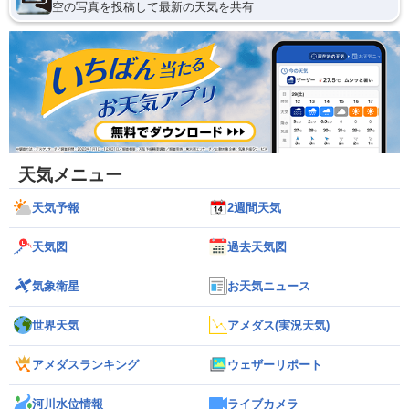
空の写真を投稿して最新の天気を共有
天気メニュー
天気予報
2週間天気
天気図
過去天気図
気象衛星
お天気ニュース
世界天気
アメダス(実況天気)
アメダスランキング
ウェザーリポート
河川水位情報
ライブカメラ