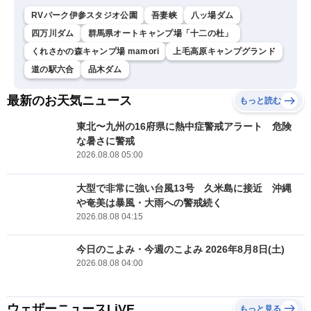
RVパーク伊参スタジオ公園
吾妻峡
八ッ場ダム
四万川ダム
群馬県オートキャンプ場「十二の杜」
くれさかの森キャンプ場 mamori
上毛高原キャンプグランド
道の駅六合
品木ダム
最新のお天気ニュース
もっと読む
東北〜九州の16府県に熱中症警戒アラート 危険
な暑さに警戒
2026.08.08 05:00
大型で非常に強い台風13号 久米島に接近 沖縄
や奄美は暴風・大雨への警戒続く
2026.08.08 04:15
今日のこよみ・今週のこよみ 2026年8月8日(土)
2026.08.08 04:00
ウェザーニュースLiVE
もっと見る