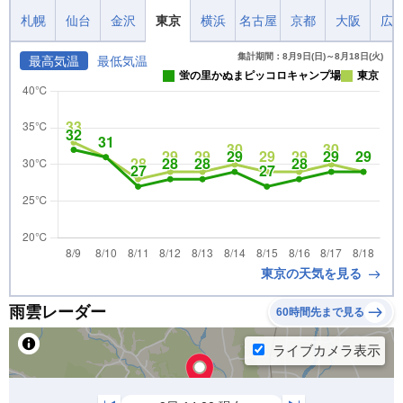
札幌
仙台
金沢
東京
横浜
名古屋
京都
大阪
広
集計期間：8月9日(日)～8月18日(火)
最高気温
最低気温
蛍の里かぬまピッコロキャンプ場
東京
東京の天気を見る
雨雲レーダー
60時間先まで見る