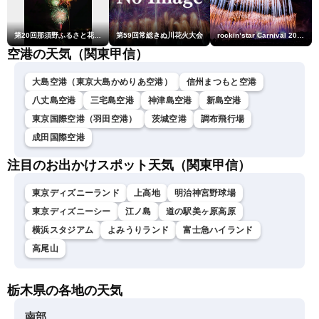
第20回那須野ふるさと花火大会
第59回常総きぬ川花火大会
rockin’star Carnival 2026
空港の天気（関東甲信）
大島空港（東京大島かめりあ空港）
信州まつもと空港
八丈島空港
三宅島空港
神津島空港
新島空港
東京国際空港（羽田空港）
茨城空港
調布飛行場
成田国際空港
注目のお出かけスポット天気（関東甲信）
東京ディズニーランド
上高地
明治神宮野球場
東京ディズニーシー
江ノ島
道の駅美ヶ原高原
横浜スタジアム
よみうりランド
富士急ハイランド
高尾山
栃木県の各地の天気
南部