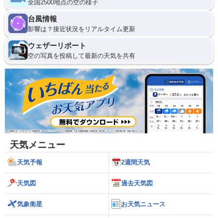
全国2500地点の空の様子
台風情報
影響は？接近状況をリアルタイム更新
ウェザーリポート
空の写真を投稿して最新の天気を共有
天気メニュー
天気予報
2週間天気
天気図
過去天気図
気象衛星
お天気ニュース