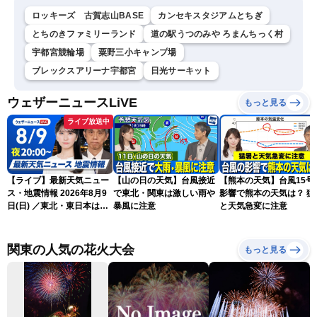
ロッキーズ 古賀志山BASE
カンセキスタジアムとちぎ
とちのきファミリーランド
道の駅うつのみや ろまんちっく村
宇都宮競輪場
粟野三小キャンプ場
ブレックスアリーナ宇都宮
日光サーキット
ウェザーニュースLiVE
もっと見る
ライブ放送中
【ライブ】最新天気ニュー
【山の日の天気】台風接近
【熊本の天気】台風15号
ス・地震情報 2026年8月9
で東北・関東は激しい雨や
影響で熊本の天気は？ 猛
日(日) ／東北・東日本は急
暴風に注意
と天気急変に注意
な雷雨に注意〈ウェザーニ
ュースLiVEムーン・駒木結
衣／芳野達郎〉
関東の人気の花火大会
もっと見る