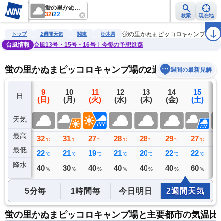
蛍の里かぬまピッコロキャンプ場
32
/
22
検索
現在地
雨雲レーダー
台風情報
地震情報
警報・注意報
2週間天気
ラ
蛍の里かぬまピッコロキャンプ場
トップ
2週間天気
関東
栃木県
台風情報
台風13号・15号・16号｜今後の予想進路
蛍の里かぬまピッコロキャンプ場の2週間天気予報
週間の最新見解
8
9
10
11
12
13
14
15
日
(土)
(日)
(月)
(火)
(水)
(木)
(金)
(土)
(
天気
最高
34
32
31
27
28
28
29
27
2
℃
℃
℃
℃
℃
℃
℃
℃
最低
23
22
21
19
21
20
22
22
2
℃
℃
℃
℃
℃
℃
℃
℃
降水
19
40
30
40
40
40
40
60
4
ミリ
%
%
%
%
%
%
%
5分毎
1時間毎
今日明日
2週間天気
蛍の里かぬまピッコロキャンプ場と主要都市の気温比