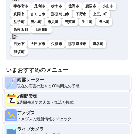
宇都宮市
足利市
栃木市
佐野市
鹿沼市
小山市
真岡市
さくら市
那須烏山市
下野市
上三川町
益子町
茂木町
市貝町
芳賀町
壬生町
野木町
高根沢町
那珂川町
北部
日光市
大田原市
矢板市
那須塩原市
塩谷町
那須町
いまおすすめのメニュー
雨雲レーダー
現在の雨雲の動きと60時間先の予報
2週間天気
2週間先までの天気・気温を掲載
アメダス
アメダスの最新情報をチェック
ライブカメラ