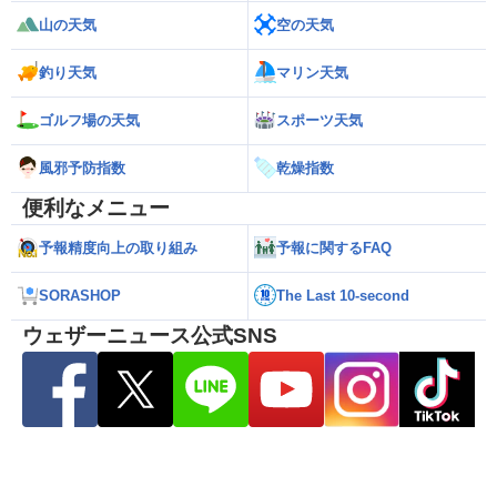
山の天気
空の天気
釣り天気
マリン天気
ゴルフ場の天気
スポーツ天気
風邪予防指数
乾燥指数
便利なメニュー
予報精度向上の取り組み
予報に関するFAQ
SORASHOP
The Last 10-second
ウェザーニュース公式SNS