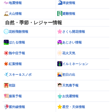
地震情報
津波情報
火山情報
避難情報
自然・季節・レジャー情報
花粉飛散情報
さくら開花情報
ほたる情報
あじさい情報
熱中症予報
花火天気
紅葉情報
イルミネーション
スキー＆スノボ
初日の出
初詣
天気痛予報
服装予報
お洗濯情報
紫外線情報
星空・天体情報