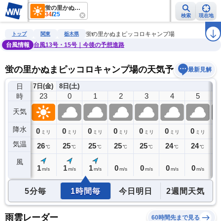
蛍の里かぬまピッコロキャンプ場
34
/
25
検索
現在地
雨雲レーダー
台風情報
地震情報
警報・注意報
2週間天気
ラ
蛍の里かぬまピッコロキャンプ場
トップ
関東
栃木県
台風情報
台風13号・15号｜今後の予想進路
蛍の里かぬまピッコロキャンプ場の天気予報
最新見解
日
7日(金)
8日(土)
22
23
0
1
2
3
4
5
時
天気
降水
0
0
0
0
0
0
0
0
0
ミリ
ミリ
ミリ
ミリ
ミリ
ミリ
ミリ
ミリ
気温
26
26
25
25
25
25
24
24
2
℃
℃
℃
℃
℃
℃
℃
℃
風
1
1
1
1
0
0
0
0
0
m/s
m/s
m/s
m/s
m/s
m/s
m/s
m/s
5分毎
1時間毎
今日明日
2週間天気
雨雲レーダー
60時間先まで見る