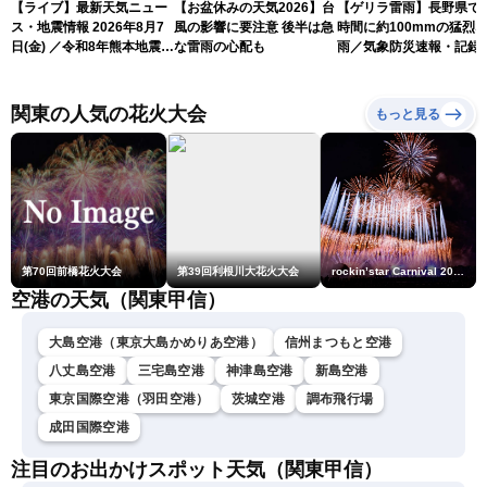
【ライブ】最新天気ニュー
【お盆休みの天気2026】台
【ゲリラ雷雨】長野県で
ス・地震情報 2026年8月7
風の影響に要注意 後半は急
時間に約100mmの猛烈
日(金) ／令和8年熊本地震情
な雷雨の心配も
雨／気象防災速報・記録
報 台風13号の影響に警戒
短時間大雨
〈ウェザーニュースLiVEム
ーン・駒木結衣／内藤邦
関東の人気の花火大会
もっと見る
裕〉
第70回前橋花火大会
第39回利根川大花火大会
rockin’star Carnival 2026
空港の天気（関東甲信）
大島空港（東京大島かめりあ空港）
信州まつもと空港
八丈島空港
三宅島空港
神津島空港
新島空港
東京国際空港（羽田空港）
茨城空港
調布飛行場
成田国際空港
注目のお出かけスポット天気（関東甲信）