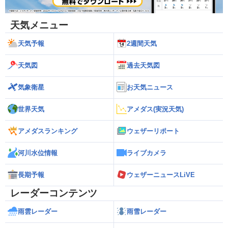
天気メニュー
天気予報
2週間天気
天気図
過去天気図
気象衛星
お天気ニュース
世界天気
アメダス(実況天気)
アメダスランキング
ウェザーリポート
河川水位情報
ライブカメラ
長期予報
ウェザーニュースLiVE
レーダーコンテンツ
雨雲レーダー
雨雪レーダー