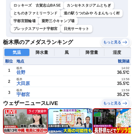
ロッキーズ 古賀志山BASE
カンセキスタジアムとちぎ
とちのきファミリーランド
道の駅うつのみや ろまんちっく村
宇都宮競輪場
粟野三小キャンプ場
ブレックスアリーナ宇都宮
日光サーキット
栃木県のアメダスランキング
もっと見る
気温
降水量
風
降雪量
湿度
順位
地点
観測値
栃木
14:02
1
佐野
36.5℃
栃木
13:56
2
大田原
35.5℃
栃木
13:59
3
宇都宮
35.2℃
ウェザーニュースLiVE
もっと見る
ライブ放送中