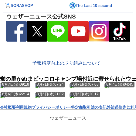
SORASHOP
The Last 10-second
ウェザーニュース公式SNS
予報精度向上の取り組みについて
蛍の里かぬまピッコロキャンプ場付近に寄せられたウ
8月7日(金)09:18
8月7日(金)07:24
8月7日(金)07:08
8月7日(金)04:45
8月6日(木)22:14
8月6日(木)21:02
8月6日(木)20:17
会社概要
利用規約
プライバシーポリシー
特定商取引法の表記
外部送信先
ご利
ウェザーニュース