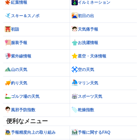
紅葉情報
イルミネーション
スキー＆スノボ
初日の出
初詣
天気痛予報
服装予報
お洗濯情報
紫外線情報
星空・天体情報
山の天気
空の天気
釣り天気
マリン天気
ゴルフ場の天気
スポーツ天気
風邪予防指数
乾燥指数
便利なメニュー
予報精度向上の取り組み
予報に関するFAQ