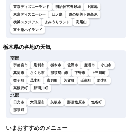
東京ディズニーランド
明治神宮野球場
上高地
東京ディズニーシー
江ノ島
道の駅美ヶ原高原
横浜スタジアム
よみうりランド
高尾山
富士急ハイランド
栃木県の各地の天気
南部
宇都宮市
足利市
栃木市
佐野市
鹿沼市
小山市
真岡市
さくら市
那須烏山市
下野市
上三川町
益子町
茂木町
市貝町
芳賀町
壬生町
野木町
高根沢町
那珂川町
北部
日光市
大田原市
矢板市
那須塩原市
塩谷町
那須町
いまおすすめのメニュー