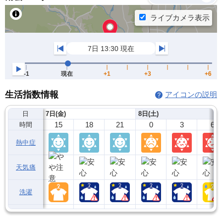
生活指数情報
アイコンの説明
日
7日(金)
8日(土)
15
18
21
0
3
6
時間
熱中症
天気痛
洗濯