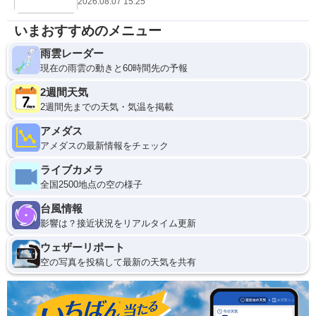
2026.08.07 15:25
いまおすすめのメニュー
雨雲レーダー
現在の雨雲の動きと60時間先の予報
2週間天気
2週間先までの天気・気温を掲載
アメダス
アメダスの最新情報をチェック
ライブカメラ
全国2500地点の空の様子
台風情報
影響は？接近状況をリアルタイム更新
ウェザーリポート
空の写真を投稿して最新の天気を共有