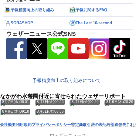
予報精度向上の取り組み
予報に関するFAQ
SORASHOP
The Last 10-second
ウェザーニュース公式SNS
予報精度向上の取り組みについて
なかがわ水遊園付近に寄せられたウェザーリポート
8月7日(金)06:01
8月7日(金)00:55
8月7日(金)00:20
8月6日(木)20:26
8月6日(木)09:18
8月6日(木)08:56
会社概要
利用規約
プライバシーポリシー
特定商取引法の表記
外部送信先
ご利
ウェザーニュース