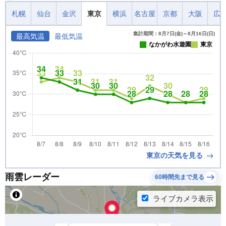
札幌
仙台
金沢
東京
横浜
名古屋
京都
大阪
広
集計期間：8月7日(金)～8月16日(日)
最高気温
最低気温
なかがわ水遊園
東京
東京の天気を見る
雨雲レーダー
60時間先まで見る