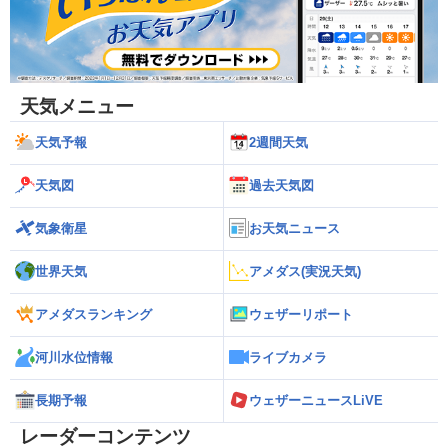
天気メニュー
天気予報
2週間天気
天気図
過去天気図
気象衛星
お天気ニュース
世界天気
アメダス(実況天気)
アメダスランキング
ウェザーリポート
河川水位情報
ライブカメラ
長期予報
ウェザーニュースLiVE
レーダーコンテンツ