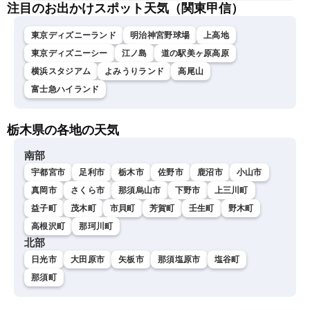
注目のお出かけスポット天気（関東甲信）
東京ディズニーランド
明治神宮野球場
上高地
東京ディズニーシー
江ノ島
道の駅美ヶ原高原
横浜スタジアム
よみうりランド
高尾山
富士急ハイランド
栃木県の各地の天気
南部
宇都宮市
足利市
栃木市
佐野市
鹿沼市
小山市
真岡市
さくら市
那須烏山市
下野市
上三川町
益子町
茂木町
市貝町
芳賀町
壬生町
野木町
高根沢町
那珂川町
北部
日光市
大田原市
矢板市
那須塩原市
塩谷町
那須町