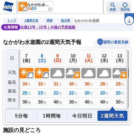
なかがわ水遊園
34
/
25
検索
現在地
雨雲レーダー
台風情報
地震情報
警報・注意報
2週間天気
ラ
なかがわ水遊園
トップ
2週間天気
関東
栃木県
台風情報
台風13号・15号｜今後の予想進路
なかがわ水遊園の2週間天気予報
週間の最新見解
6
7
8
9
10
11
12
13
日
(木)
(金)
(土)
(日)
(月)
(火)
(水)
(木)
(
天気
最高
33
34
33
31
30
30
28
29
2
℃
℃
℃
℃
℃
℃
℃
℃
最低
21
25
23
22
22
20
20
20
2
℃
℃
℃
℃
℃
℃
℃
℃
降水
0
30
30
40
30
40
40
30
4
ミリ
%
%
%
%
%
%
%
5分毎
1時間毎
今日明日
2週間天気
施設の見どころ