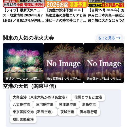
【ライブ】最新天気ニュー
【お盆の渋滞予測 2026】
【台風15号 2026年】お
ス・地震情報 2026年8月7
高速道路の影響エリアと渋
休みに日本列島へ接近か 
日(金) ／台風13号が沖縄・
滞ピークの時間帯は？／
路予想に大きなばらつき
奄美に最接近へ 令和8年
NEXCO中日本情報
（7日13時更新）
熊本地震情報〈ウェザーニ
ュースLiVEイブニング・小
関東の人気の花火大会
もっと見る
川千奈／内藤邦裕〉
横浜グリーンエクスポ応援 みなとみらいフェスティバル「スカイシンフォニーinヨコハマ presented byコロワイド」
第52回高崎まつり大花火大会
第80回あつぎ鮎まつり大花火大会
空港の天気（関東甲信）
大島空港（東京大島かめりあ空港）
信州まつもと空港
八丈島空港
三宅島空港
神津島空港
新島空港
東京国際空港（羽田空港）
茨城空港
調布飛行場
成田国際空港