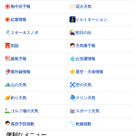
熱中症予報
花火天気
紅葉情報
イルミネーション
スキー＆スノボ
初日の出
初詣
天気痛予報
服装予報
お洗濯情報
紫外線情報
星空・天体情報
山の天気
空の天気
釣り天気
マリン天気
ゴルフ場の天気
スポーツ天気
風邪予防指数
乾燥指数
便利なメニュー