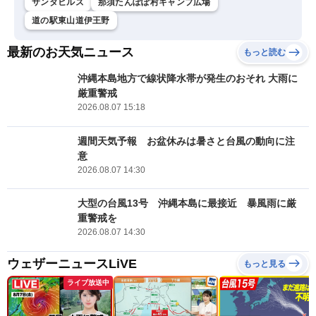
サンタヒルズ
那須たんぽぽ村キャンプ広場
道の駅東山道伊王野
最新のお天気ニュース
もっと読む
沖縄本島地方で線状降水帯が発生のおそれ 大雨に
厳重警戒
2026.08.07 15:18
週間天気予報 お盆休みは暑さと台風の動向に注
意
2026.08.07 14:30
大型の台風13号 沖縄本島に最接近 暴風雨に厳
重警戒を
2026.08.07 14:30
ウェザーニュースLiVE
もっと見る
ライブ放送中