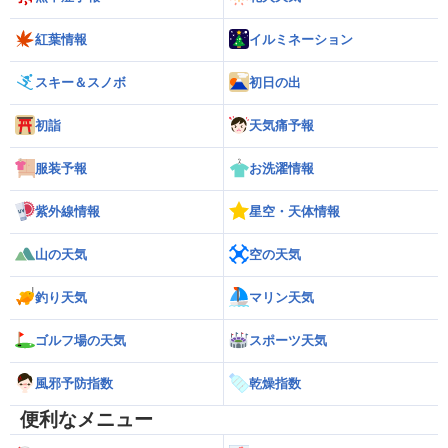
紅葉情報
イルミネーション
スキー＆スノボ
初日の出
初詣
天気痛予報
服装予報
お洗濯情報
紫外線情報
星空・天体情報
山の天気
空の天気
釣り天気
マリン天気
ゴルフ場の天気
スポーツ天気
風邪予防指数
乾燥指数
便利なメニュー