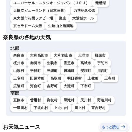
ユニバーサル・スタジオ・ジャパン（ＵＳＪ）
琵琶湖
天橋立ビューランド（日本三景）
万博記念公園
東大阪市花園ラグビー場
嵐山
大阪城ホール
京セラドーム大阪
生駒山上遊園地
奈良県の各地の天気
北部
奈良市
大和高田市
大和郡山市
天理市
橿原市
桜井市
御所市
生駒市
香芝市
葛城市
宇陀市
山添村
平群町
三郷町
斑鳩町
安堵町
川西町
三宅町
田原本町
高取町
明日香村
上牧町
王寺町
広陵町
河合町
吉野町
大淀町
下市町
南部
五條市
曽爾村
御杖村
黒滝村
天川村
野迫川村
十津川村
下北山村
上北山村
川上村
東吉野村
お天気ニュース
もっと読む