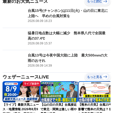
最新のお天気ニュース
もっと読む
台風15号(チャンホン)は11日(火)・山の日に東北に
上陸へ 早めの台風対策を
2026.08.09 16:23
猛暑日地点数は大幅に減少 熊本県八代で全国最
高の37.4℃
2026.08.09 15:37
台風13号は今夜中国大陸に上陸 最大500mmの大
雨のおそれ
2026.08.09 14:39
ウェザーニュースLiVE
もっと見る
ライブ放送中
【ライブ】最新天気ニュー
【山の日の天気】台風接近
【熊本の天気】台風15号
ス・地震情報 2026年8月9
で東北・関東は激しい雨や
影響で熊本の天気は？ 猛