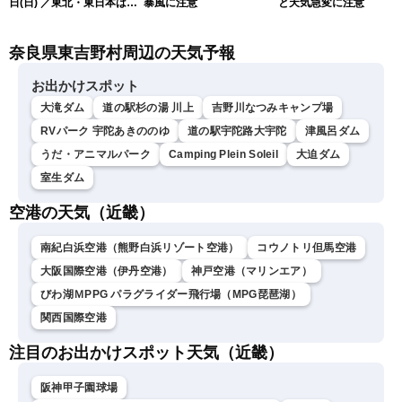
日(日) ／東北・東日本は急
暴風に注意
と天気急変に注意
な雷雨に注意〈ウェザーニ
ュースLiVEムーン・駒木結
奈良県東吉野村周辺の天気予報
衣／芳野達郎〉
お出かけスポット
大滝ダム
道の駅杉の湯 川上
吉野川なつみキャンプ場
RVパーク 宇陀あきののゆ
道の駅宇陀路大宇陀
津風呂ダム
うだ・アニマルパーク
Camping Plein Soleil
大迫ダム
室生ダム
空港の天気（近畿）
南紀白浜空港（熊野白浜リゾート空港）
コウノトリ但馬空港
大阪国際空港（伊丹空港）
神戸空港（マリンエア）
びわ湖ＭPPG パラグライダー飛行場（MPG琵琶湖）
関西国際空港
注目のお出かけスポット天気（近畿）
阪神甲子園球場