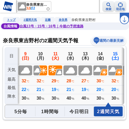
奈良県東吉野村
32
/
22
検索
現在地
雨雲レーダー
台風情報
地震情報
警報・注意報
2週間天気
ラ
奈良県東吉野村
トップ
2週間天気
近畿
奈良県
台風情報
台風13号・15号・16号｜今後の予想進路
奈良県東吉野村の2週間天気予報
週間の最新見解
8
9
10
11
12
13
14
15
日
(土)
(日)
(月)
(火)
(水)
(木)
(金)
(土)
(
天気
最高
34
32
32
29
28
27
30
32
3
℃
℃
℃
℃
℃
℃
℃
℃
最低
21
22
21
19
21
19
20
20
2
℃
℃
℃
℃
℃
℃
℃
℃
降水
0
30
30
30
40
40
30
30
4
ミリ
%
%
%
%
%
%
%
5分毎
1時間毎
今日明日
2週間天気