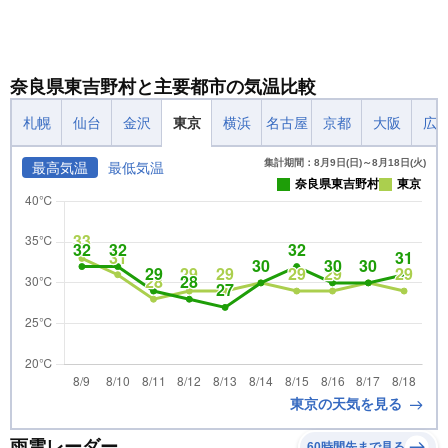
奈良県東吉野村と主要都市の気温比較
札幌
仙台
金沢
東京
横浜
名古屋
京都
大阪
広
集計期間：8月9日(日)～8月18日(火)
最高気温
最低気温
奈良県東吉野村
東京
東京の天気を見る
雨雲レーダー
60時間先まで見る