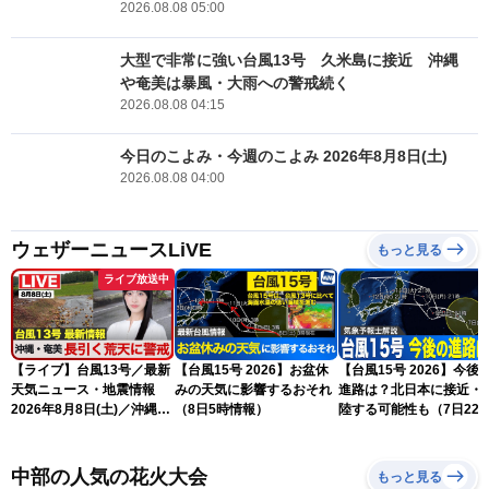
2026.08.08 05:00
大型で非常に強い台風13号 久米島に接近 沖縄
や奄美は暴風・大雨への警戒続く
2026.08.08 04:15
今日のこよみ・今週のこよみ 2026年8月8日(土)
2026.08.08 04:00
ウェザーニュースLiVE
もっと見る
ライブ放送中
【ライブ】台風13号／最新
【台風15号 2026】お盆休
【台風15号 2026】今後
天気ニュース・地震情報
みの天気に影響するおそれ
進路は？北日本に接近・
2026年8月8日(土)／沖縄・
（8日5時情報）
陸する可能性も（7日22
奄美は大荒れの天気が続く
情報）
／令和8年熊本地震情報 ／
〈ウェザーニュースLiVEモ
中部の人気の花火大会
もっと見る
ーニング・松本真央／山口