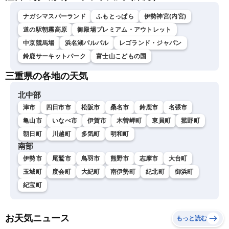
ナガシマスパーランド
ふもとっぱら
伊勢神宮(内宮)
道の駅朝霧高原
御殿場プレミアム・アウトレット
中京競馬場
浜名湖パルパル
レゴランド・ジャパン
鈴鹿サーキットパーク
富士山こどもの国
三重県の各地の天気
北中部
津市
四日市市
松阪市
桑名市
鈴鹿市
名張市
亀山市
いなべ市
伊賀市
木曽岬町
東員町
菰野町
朝日町
川越町
多気町
明和町
南部
伊勢市
尾鷲市
鳥羽市
熊野市
志摩市
大台町
玉城町
度会町
大紀町
南伊勢町
紀北町
御浜町
紀宝町
お天気ニュース
もっと読む