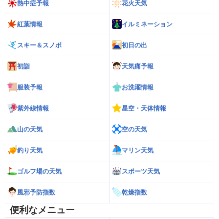
熱中症予報
花火天気
紅葉情報
イルミネーション
スキー＆スノボ
初日の出
初詣
天気痛予報
服装予報
お洗濯情報
紫外線情報
星空・天体情報
山の天気
空の天気
釣り天気
マリン天気
ゴルフ場の天気
スポーツ天気
風邪予防指数
乾燥指数
便利なメニュー