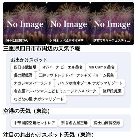
剛央〉
第44回三国花火
片貝まつり浅原神社秋季例大祭奉納大煙火
越前市サマーフェスティバル花火大会
三重県四日市市周辺の天気予報
お出かけスポット
四日市競輪場
RVパーク ビーエル桑名
My Camp 桑名
道の駅菰野
三井アウトレットパークジャズドリーム長島
ナガシマスパーランド
ジャンボ海水プール ナガシマリゾート
名古屋アンパンマンこどもミュージアム＆パーク
諸戸氏庭園
なばなの里 ナガシマリゾート
空港の天気（東海）
中部国際空港セントレア
県営名古屋空港
富士山静岡空港
注目のお出かけスポット天気（東海）