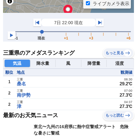
三重県のアメダスランキング
もっと見る
気温
降水量
風
降雪量
湿度
順位
地点
観測値
三重
06:30
1
桑名
29.2℃
三重
07:00
2
南伊勢
27.3℃
三重
04:37
2
津
27.3℃
最新のお天気ニュース
もっと読む
東北〜九州の16府県に熱中症警戒アラート 危険
な暑さに警戒