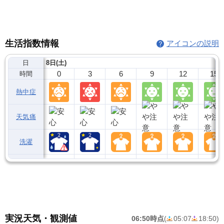
生活指数情報
アイコンの説明
日
8日(土)
0
3
6
9
12
15
時間
熱中症
天気痛
洗濯
実況天気・観測値
06:50時点
(
05:07
18:50
)