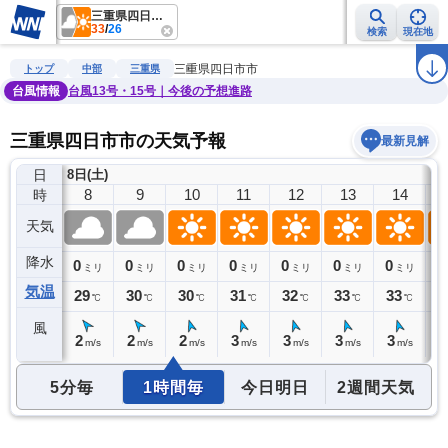
三重県四日市市
33
/
26
検索
現在地
雨雲レーダー
台風情報
地震情報
警報・注意報
2週間天気
ラ
三重県四日市市
トップ
中部
三重県
台風情報
台風13号・15号｜今後の予想進路
三重県四日市市の天気予報
最新見解
日
8日(土)
7
8
9
10
11
12
13
14
時
天気
降水
0
0
0
0
0
0
0
0
0
ミリ
ミリ
ミリ
ミリ
ミリ
ミリ
ミリ
ミリ
気温
28
29
30
30
31
32
33
33
3
℃
℃
℃
℃
℃
℃
℃
℃
風
1
2
2
2
3
3
3
3
3
m/s
m/s
m/s
m/s
m/s
m/s
m/s
m/s
5分毎
1時間毎
今日明日
2週間天気