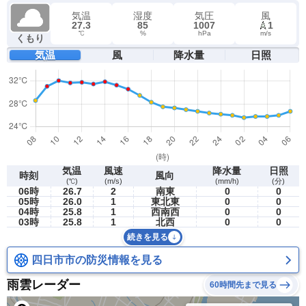
気温
湿度
気圧
風
27.3
85
1007
1
℃
%
hPa
m/s
くもり
気温
風
降水量
日照
気温
風速
降水量
日照
時刻
風向
(℃)
(m/s)
(mm/h)
(分)
06時
26.7
2
南東
0
0
05時
26.0
1
東北東
0
0
04時
25.8
1
西南西
0
0
03時
25.8
1
北西
0
0
続きを見る
四日市市の防災情報を見る
雨雲レーダー
60時間先まで見る