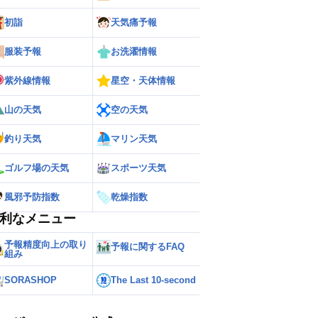
初詣
天気痛予報
服装予報
お洗濯情報
紫外線情報
星空・天体情報
山の天気
空の天気
釣り天気
マリン天気
ゴルフ場の天気
スポーツ天気
ー
世界の雨雲レーダー
風邪予防指数
乾燥指数
利なメニュー
予報精度向上の取り
予報に関するFAQ
組み
SORASHOP
The Last 10-second