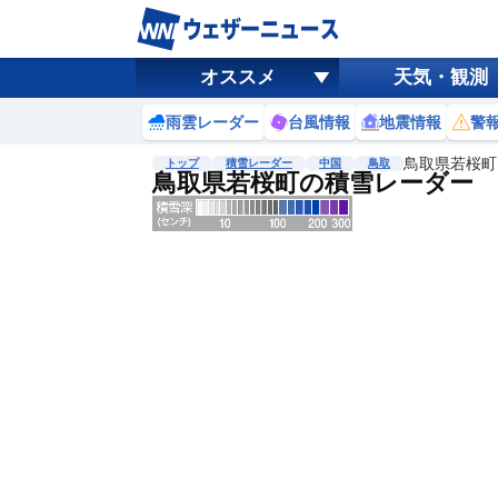
オススメ
天気・観測
雨雲レーダー
台風情報
地震情報
警
鳥取県若桜町
トップ
積雪レーダー
中国
鳥取
鳥取県若桜町の積雪レーダー
地図選択
背景色調整
明
る
い
暗
い
濃淡調整
薄
い
濃