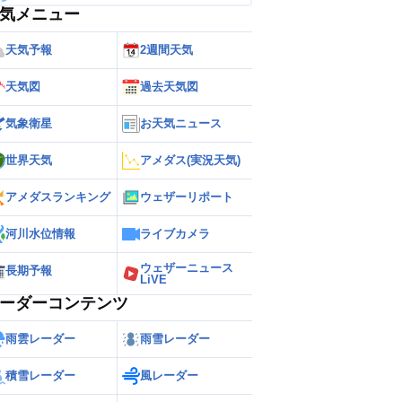
気メニュー
天気予報
2週間天気
天気図
過去天気図
気象衛星
お天気ニュース
世界天気
アメダス(実況天気)
アメダスランキング
ウェザーリポート
河川水位情報
ライブカメラ
ウェザーニュース
長期予報
LiVE
ーダーコンテンツ
雨雲レーダー
雨雪レーダー
積雪レーダー
風レーダー