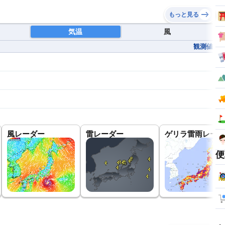
もっと見る
気温
風
観測値
風レーダー
雷レーダー
ゲリラ雷雨レーダ
便