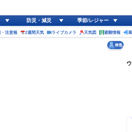
ゲリラ
風
防災・減災
季節/レジャー
黄砂
報・注意報
2週間天気
ライブカメラ
天気図
避難情報
天気
台風
積雪
ウ