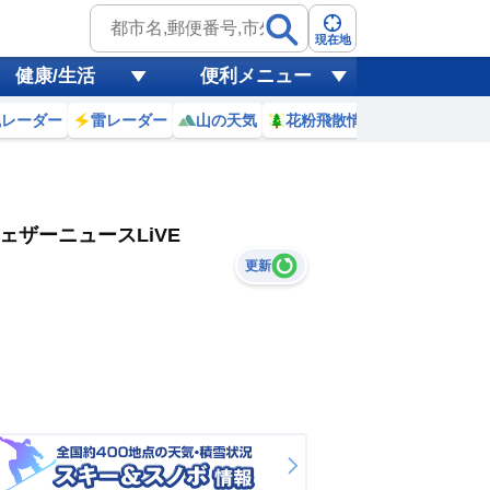
現在地
健康/生活
便利メニュー
風レーダー
雷レーダー
山の天気
花粉飛散情報
世界天気
ェザーニュースLiVE
更新