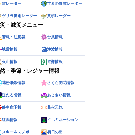
雷レーダー
世界の雨雲レーダー
ゲリラ雷雨レーダー
黄砂レーダー
災・減災メニュー
警報・注意報
台風情報
地震情報
津波情報
火山情報
避難情報
然・季節・レジャー情報
花粉飛散情報
さくら開花情報
ほたる情報
あじさい情報
熱中症予報
花火天気
紅葉情報
イルミネーション
スキー＆スノボ
初日の出