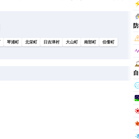
防
町
琴浦町
北栄町
日吉津村
大山町
南部町
伯耆町
自