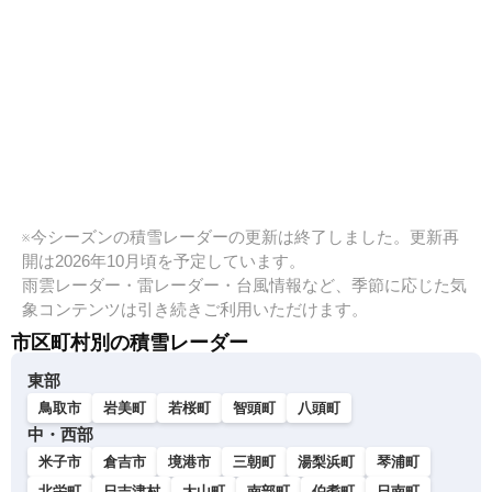
※今シーズンの積雪レーダーの更新は終了しました。更新再
開は2026年10月頃を予定しています。
雨雲レーダー・雷レーダー・台風情報など、季節に応じた気
象コンテンツは引き続きご利用いただけます。
市区町村別の積雪レーダー
東部
鳥取市
岩美町
若桜町
智頭町
八頭町
中・西部
米子市
倉吉市
境港市
三朝町
湯梨浜町
琴浦町
北栄町
日吉津村
大山町
南部町
伯耆町
日南町