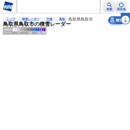
検索
現在地
天気
台風
雨雲レーダー
台風情報
地震情報
鳥取県鳥取市
警報・注意報
2週間天気
ラ
トップ
積雪レーダー
中国
鳥取
積雪
鳥取県鳥取市の積雪レーダー
明
る
い
暗
い
薄
い
濃
い