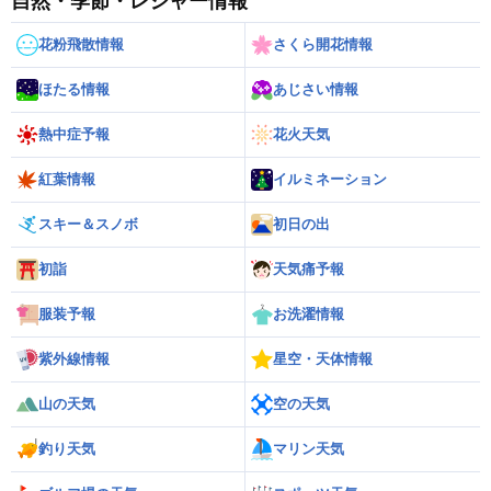
自然・季節・レジャー情報
花粉飛散情報
さくら開花情報
ほたる情報
あじさい情報
熱中症予報
花火天気
紅葉情報
イルミネーション
スキー＆スノボ
初日の出
初詣
天気痛予報
服装予報
お洗濯情報
紫外線情報
星空・天体情報
山の天気
空の天気
釣り天気
マリン天気