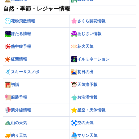
自然・季節・レジャー情報
花粉飛散情報
さくら開花情報
ほたる情報
あじさい情報
熱中症予報
花火天気
紅葉情報
イルミネーション
スキー＆スノボ
初日の出
初詣
天気痛予報
服装予報
お洗濯情報
紫外線情報
星空・天体情報
山の天気
空の天気
釣り天気
マリン天気