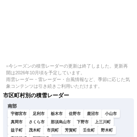
※今シーズンの積雪レーダーの更新は終了しました。更新再
開は2026年10月頃を予定しています。
雨雲レーダー・雷レーダー・台風情報など、季節に応じた気
象コンテンツは引き続きご利用いただけます。
市区町村別の積雪レーダー
南部
宇都宮市
足利市
栃木市
佐野市
鹿沼市
小山市
真岡市
さくら市
那須烏山市
下野市
上三川町
益子町
茂木町
市貝町
芳賀町
壬生町
野木町