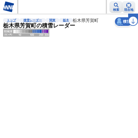
検索
現在地
天気
台風
雨雲レーダー
台風情報
地震情報
栃木県芳賀町
警報・注意報
2週間天気
ラ
トップ
積雪レーダー
関東
栃木
積雪
栃木県芳賀町の積雪レーダー
明
る
い
暗
い
薄
い
濃
い