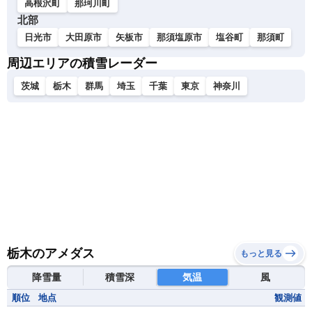
高根沢町
那珂川町
北部
日光市
大田原市
矢板市
那須塩原市
塩谷町
那須町
周辺エリアの積雪レーダー
茨城
栃木
群馬
埼玉
千葉
東京
神奈川
栃木のアメダス
もっと見る
降雪量
積雪深
気温
風
順位
地点
観測値