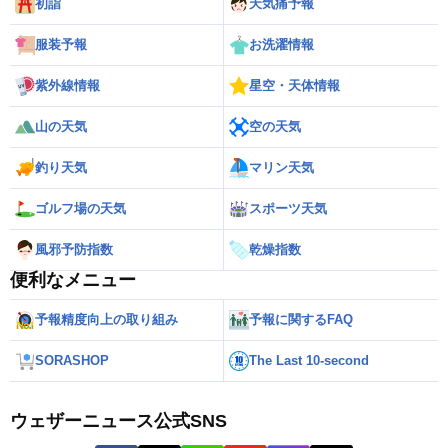
初詣
天気痛予報
服装予報
お洗濯情報
紫外線情報
星空・天体情報
山の天気
空の天気
釣り天気
マリン天気
ゴルフ場の天気
スポーツ天気
風邪予防指数
乾燥指数
便利なメニュー
予報精度向上の取り組み
予報に関するFAQ
SORASHOP
The Last 10-second
ウェザーニュース公式SNS