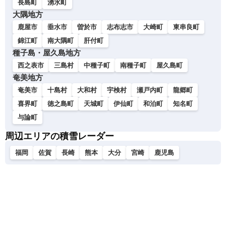
長島町
湧水町
大隅地方
鹿屋市
垂水市
曽於市
志布志市
大崎町
東串良町
錦江町
南大隅町
肝付町
種子島・屋久島地方
西之表市
三島村
中種子町
南種子町
屋久島町
奄美地方
奄美市
十島村
大和村
宇検村
瀬戸内町
龍郷町
喜界町
徳之島町
天城町
伊仙町
和泊町
知名町
与論町
周辺エリアの積雪レーダー
福岡
佐賀
長崎
熊本
大分
宮崎
鹿児島