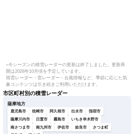
※今シーズンの積雪レーダーの更新は終了しました。更新再
開は2026年10月頃を予定しています。
雨雲レーダー・雷レーダー・台風情報など、季節に応じた気
象コンテンツは引き続きご利用いただけます。
市区町村別の積雪レーダー
薩摩地方
鹿児島市
枕崎市
阿久根市
出水市
指宿市
薩摩川内市
日置市
霧島市
いちき串木野市
南さつま市
南九州市
伊佐市
姶良市
さつま町