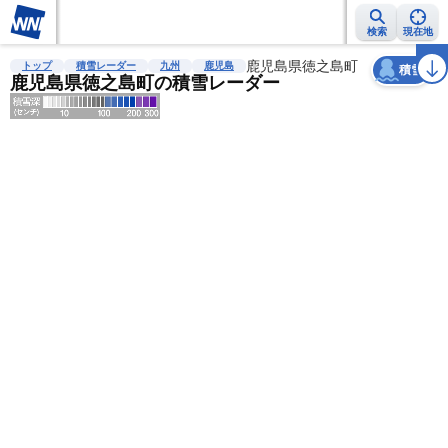
検索
現在地
天気
台風
雨雲レーダー
台風情報
地震情報
鹿児島県徳之島町
警報・注意報
2週間天気
ラ
トップ
積雪レーダー
九州
鹿児島
積雪
鹿児島県徳之島町の積雪レーダー
明
る
い
暗
い
薄
い
濃
い