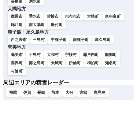
長島町
湧水町
大隅地方
鹿屋市
垂水市
曽於市
志布志市
大崎町
東串良町
錦江町
南大隅町
肝付町
種子島・屋久島地方
西之表市
三島村
中種子町
南種子町
屋久島町
奄美地方
奄美市
十島村
大和村
宇検村
瀬戸内町
龍郷町
喜界町
徳之島町
天城町
伊仙町
和泊町
知名町
与論町
周辺エリアの積雪レーダー
福岡
佐賀
長崎
熊本
大分
宮崎
鹿児島