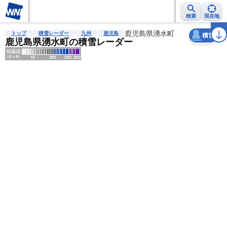
検索
現在地
天気
台風
雨雲レーダー
台風情報
地震情報
鹿児島県湧水町
警報・注意報
2週間天気
ラ
トップ
積雪レーダー
九州
鹿児島
積雪
鹿児島県湧水町の積雪レーダー
明
る
い
暗
い
薄
い
濃
い