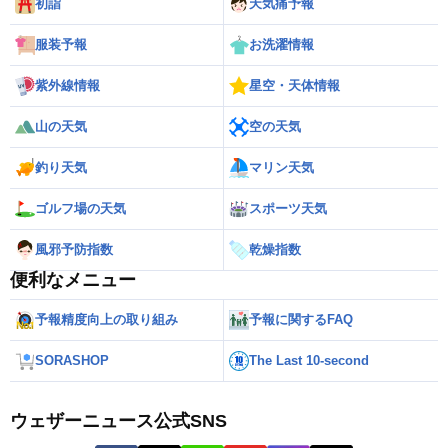
初詣
天気痛予報
服装予報
お洗濯情報
紫外線情報
星空・天体情報
山の天気
空の天気
釣り天気
マリン天気
ゴルフ場の天気
スポーツ天気
風邪予防指数
乾燥指数
便利なメニュー
予報精度向上の取り組み
予報に関するFAQ
SORASHOP
The Last 10-second
ウェザーニュース公式SNS