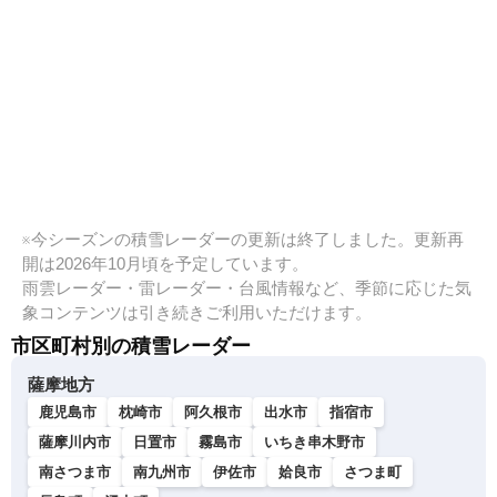
※今シーズンの積雪レーダーの更新は終了しました。更新再
開は2026年10月頃を予定しています。
雨雲レーダー・雷レーダー・台風情報など、季節に応じた気
象コンテンツは引き続きご利用いただけます。
市区町村別の積雪レーダー
薩摩地方
鹿児島市
枕崎市
阿久根市
出水市
指宿市
薩摩川内市
日置市
霧島市
いちき串木野市
南さつま市
南九州市
伊佐市
姶良市
さつま町