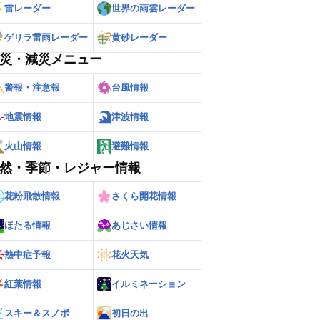
雷レーダー
世界の雨雲レーダー
ゲリラ雷雨レーダー
黄砂レーダー
災・減災メニュー
警報・注意報
台風情報
地震情報
津波情報
火山情報
避難情報
然・季節・レジャー情報
花粉飛散情報
さくら開花情報
ほたる情報
あじさい情報
熱中症予報
花火天気
紅葉情報
イルミネーション
スキー＆スノボ
初日の出