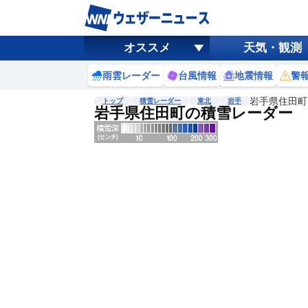
オススメ
天気・観測
雨雲レーダー
台風情報
地震情報
警
岩手県住田町
トップ
積雪レーダー
東北
岩手
岩手県住田町の積雪レーダー
地図選択
背景色調整
明
る
い
暗
い
濃淡調整
薄
い
濃