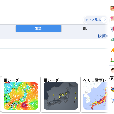
もっと見る
気温
風
観測値
便
風レーダー
雷レーダー
ゲリラ雷雨レーダ