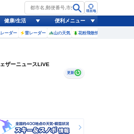
現在地
健康/生活
便利メニュー
風レーダー
雷レーダー
山の天気
花粉飛散情報
世界天気
ェザーニュースLiVE
更新