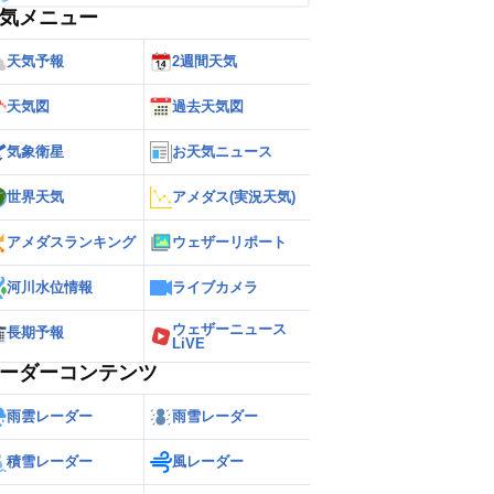
気メニュー
天気予報
2週間天気
天気図
過去天気図
気象衛星
お天気ニュース
世界天気
アメダス(実況天気)
アメダスランキング
ウェザーリポート
河川水位情報
ライブカメラ
ウェザーニュース
長期予報
LiVE
ーダーコンテンツ
雨雲レーダー
雨雪レーダー
積雪レーダー
風レーダー