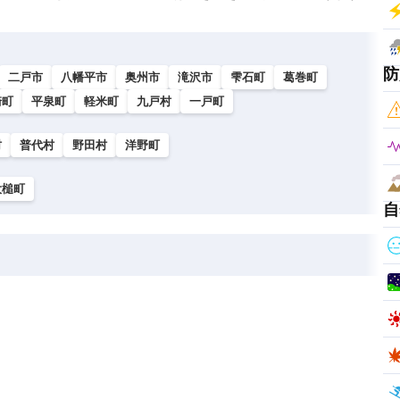
防
二戸市
八幡平市
奥州市
滝沢市
雫石町
葛巻町
崎町
平泉町
軽米町
九戸村
一戸町
村
普代村
野田村
洋野町
大槌町
自