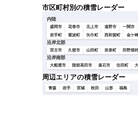
市区町村別の積雪レーダー
内陸
盛岡市
花巻市
北上市
遠野市
一関市
岩手町
紫波町
矢巾町
西和賀町
金ケ
沿岸北部
宮古市
久慈市
山田町
岩泉町
田野畑
沿岸南部
大船渡市
陸前高田市
釜石市
住田町
周辺エリアの積雪レーダー
青森
岩手
宮城
秋田
山形
福島