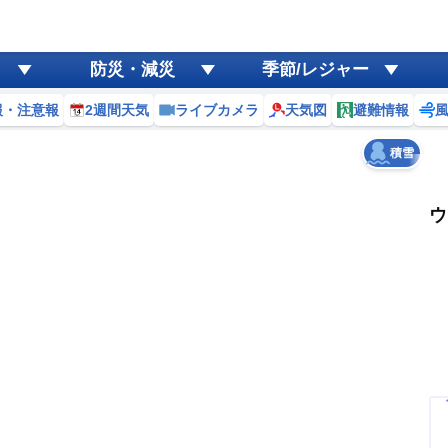
ゲリラ
風
防災・減災
季節/レジャー
黄砂
報・注意報
2週間天気
ライブカメラ
天気図
避難情報
天気
台風
積雪
ウ