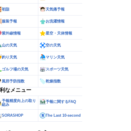
初詣
天気痛予報
服装予報
お洗濯情報
紫外線情報
星空・天体情報
山の天気
空の天気
釣り天気
マリン天気
ゴルフ場の天気
スポーツ天気
風邪予防指数
乾燥指数
利なメニュー
ー
世界の雨雲レーダー
予報精度向上の取り
予報に関するFAQ
組み
SORASHOP
The Last 10-second