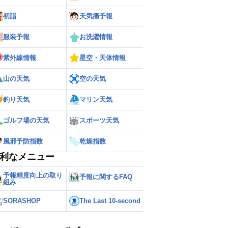
初詣
天気痛予報
服装予報
お洗濯情報
紫外線情報
星空・天体情報
山の天気
空の天気
釣り天気
マリン天気
ゴルフ場の天気
スポーツ天気
風邪予防指数
乾燥指数
利なメニュー
ー
世界の雨雲レーダー
予報精度向上の取り
予報に関するFAQ
組み
SORASHOP
The Last 10-second