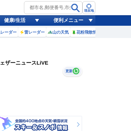
現在地
健康/生活
便利メニュー
風レーダー
雷レーダー
山の天気
花粉飛散情報
世界天気
ェザーニュースLiVE
更新