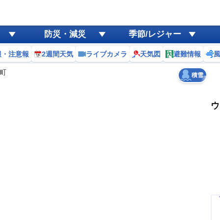
ゲリラ
風
防災・減災
季節/レジャー
黄砂
報・注意報
2週間天気
ライブカメラ
天気図
避難情報
天気
台風
町
積雪
ー
ウ