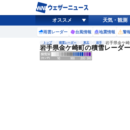
オススメ
天気・観測
雨雲レーダー
台風情報
地震情報
警
岩手県金ケ崎
トップ
積雪レーダー
東北
岩手
岩手県金ケ崎町の積雪レーダ
地図選択
背景色調整
明
る
い
暗
い
濃淡調整
薄
い
濃