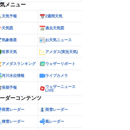
気メニュー
天気予報
2週間天気
天気図
過去天気図
気象衛星
お天気ニュース
世界天気
アメダス(実況天気)
アメダスランキング
ウェザーリポート
河川水位情報
ライブカメラ
ウェザーニュース
長期予報
LiVE
ーダーコンテンツ
雨雲レーダー
雨雪レーダー
積雪レーダー
風レーダー