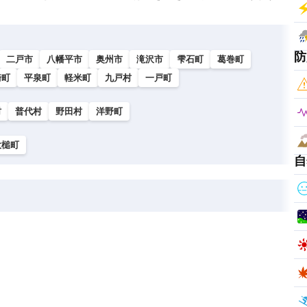
防
二戸市
八幡平市
奥州市
滝沢市
雫石町
葛巻町
崎町
平泉町
軽米町
九戸村
一戸町
村
普代村
野田村
洋野町
大槌町
自