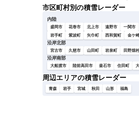
市区町村別の積雪レーダー
内陸
盛岡市
花巻市
北上市
遠野市
一関市
岩手町
紫波町
矢巾町
西和賀町
金ケ
沿岸北部
宮古市
久慈市
山田町
岩泉町
田野畑
沿岸南部
大船渡市
陸前高田市
釜石市
住田町
周辺エリアの積雪レーダー
青森
岩手
宮城
秋田
山形
福島