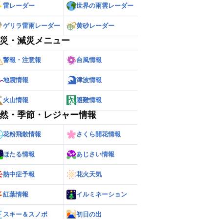
雷レーダー
世界の雨雲レーダー
ゲリラ雷雨レーダー
黄砂レーダー
災・減災メニュー
警報・注意報
台風情報
地震情報
津波情報
火山情報
避難情報
然・季節・レジャー情報
花粉飛散情報
さくら開花情報
ほたる情報
あじさい情報
熱中症予報
花火天気
紅葉情報
イルミネーション
スキー＆スノボ
初日の出