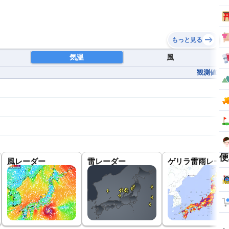
もっと見る
気温
風
観測値
便
風レーダー
雷レーダー
ゲリラ雷雨レーダ