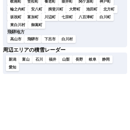
岐南町
笠松町
養老町
垂井町
関ケ原町
神戸町
輪之内町
安八町
揖斐川町
大野町
池田町
北方町
坂祝町
富加町
川辺町
七宗町
八百津町
白川町
東白川村
御嵩町
飛騨地方
高山市
飛騨市
下呂市
白川村
周辺エリアの積雪レーダー
新潟
富山
石川
福井
山梨
長野
岐阜
静岡
愛知