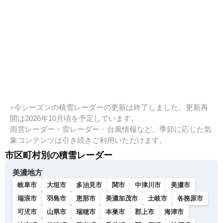
※今シーズンの積雪レーダーの更新は終了しました。更新再
開は2026年10月頃を予定しています。
雨雲レーダー・雷レーダー・台風情報など、季節に応じた気
象コンテンツは引き続きご利用いただけます。
市区町村別の積雪レーダー
美濃地方
岐阜市
大垣市
多治見市
関市
中津川市
美濃市
瑞浪市
羽島市
恵那市
美濃加茂市
土岐市
各務原市
可児市
山県市
瑞穂市
本巣市
郡上市
海津市