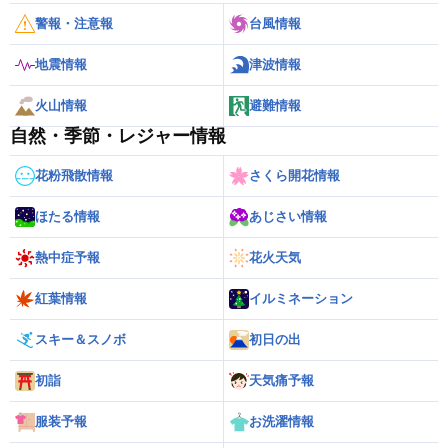
警報・注意報
台風情報
地震情報
津波情報
火山情報
避難情報
自然・季節・レジャー情報
花粉飛散情報
さくら開花情報
ほたる情報
あじさい情報
熱中症予報
花火天気
紅葉情報
イルミネーション
スキー＆スノボ
初日の出
初詣
天気痛予報
服装予報
お洗濯情報