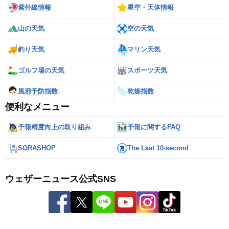
紫外線情報
星空・天体情報
山の天気
空の天気
釣り天気
マリン天気
ゴルフ場の天気
スポーツ天気
風邪予防指数
乾燥指数
便利なメニュー
予報精度向上の取り組み
予報に関するFAQ
SORASHOP
The Last 10-second
ウェザーニュース公式SNS