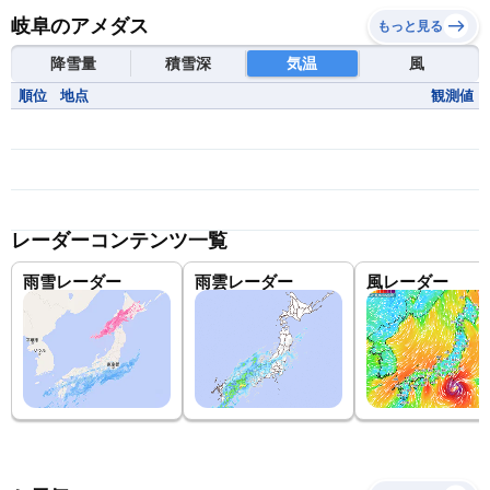
岐阜のアメダス
もっと見る
降雪量
積雪深
気温
風
順位
地点
観測値
レーダーコンテンツ一覧
雨雪レーダー
雨雲レーダー
風レーダー