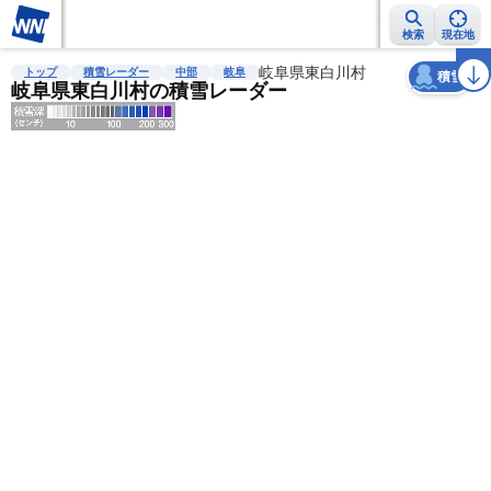
検索
現在地
天気
台風
雨雲レーダー
台風情報
地震情報
岐阜県東白川村
警報・注意報
2週間天気
ラ
トップ
積雪レーダー
中部
岐阜
積雪
岐阜県東白川村の積雪レーダー
明
る
い
暗
い
薄
い
濃
い