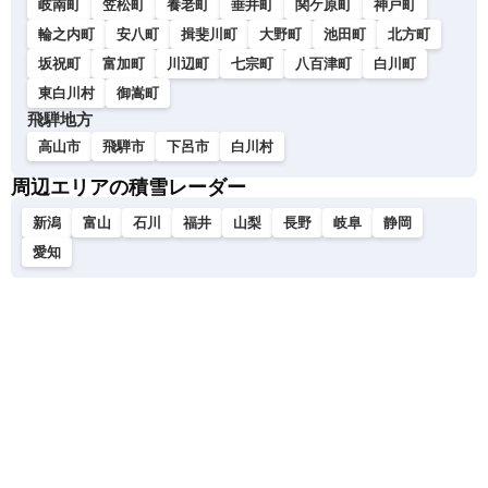
岐南町
笠松町
養老町
垂井町
関ケ原町
神戸町
輪之内町
安八町
揖斐川町
大野町
池田町
北方町
坂祝町
富加町
川辺町
七宗町
八百津町
白川町
東白川村
御嵩町
飛騨地方
高山市
飛騨市
下呂市
白川村
周辺エリアの積雪レーダー
新潟
富山
石川
福井
山梨
長野
岐阜
静岡
愛知