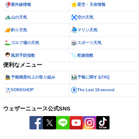
紫外線情報
星空・天体情報
山の天気
空の天気
釣り天気
マリン天気
ゴルフ場の天気
スポーツ天気
風邪予防指数
乾燥指数
便利なメニュー
予報精度向上の取り組み
予報に関するFAQ
SORASHOP
The Last 10-second
ウェザーニュース公式SNS