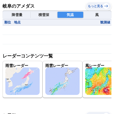
岐阜のアメダス
もっと見る
降雪量
積雪深
気温
風
順位
地点
観測値
レーダーコンテンツ一覧
雨雪レーダー
雨雲レーダー
風レーダー