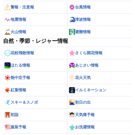
警報・注意報
台風情報
地震情報
津波情報
火山情報
避難情報
自然・季節・レジャー情報
花粉飛散情報
さくら開花情報
ほたる情報
あじさい情報
熱中症予報
花火天気
紅葉情報
イルミネーション
スキー＆スノボ
初日の出
初詣
天気痛予報
服装予報
お洗濯情報