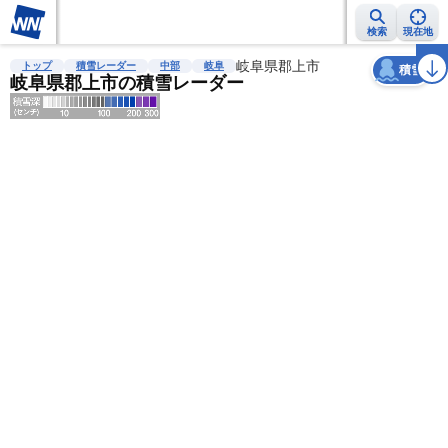
検索
現在地
天気
台風
雨雲レーダー
台風情報
地震情報
岐阜県郡上市
警報・注意報
2週間天気
ラ
トップ
積雪レーダー
中部
岐阜
積雪
岐阜県郡上市の積雪レーダー
明
る
い
暗
い
薄
い
濃
い