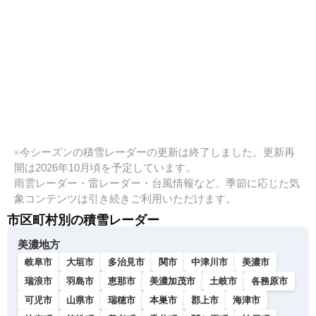
※今シーズンの積雪レーダーの更新は終了しました。更新再
開は2026年10月頃を予定しています。
雨雲レーダー・雷レーダー・台風情報など、季節に応じた気
象コンテンツは引き続きご利用いただけます。
市区町村別の積雪レーダー
美濃地方
岐阜市
大垣市
多治見市
関市
中津川市
美濃市
瑞浪市
羽島市
恵那市
美濃加茂市
土岐市
各務原市
可児市
山県市
瑞穂市
本巣市
郡上市
海津市