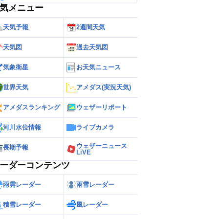
気メニュー
天気予報
2週間天気
天気図
過去天気図
気象衛星
お天気ニュース
世界天気
アメダス(実況天気)
アメダスランキング
ウェザーリポート
河川水位情報
ライブカメラ
ウェザーニュース
長期予報
LiVE
ーダーコンテンツ
雨雲レーダー
雨雪レーダー
積雪レーダー
風レーダー