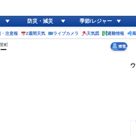
ゲリラ
風
防災・減災
季節/レジャー
黄砂
報・注意報
2週間天気
ライブカメラ
天気図
避難情報
天気
台風
里町
積雪
ー
ウ