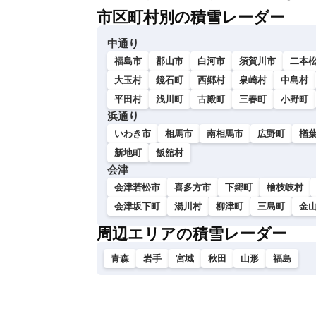
市区町村別の積雪レーダー
中通り
福島市
郡山市
白河市
須賀川市
二本
大玉村
鏡石町
西郷村
泉崎村
中島村
平田村
浅川町
古殿町
三春町
小野町
浜通り
いわき市
相馬市
南相馬市
広野町
楢
新地町
飯舘村
会津
会津若松市
喜多方市
下郷町
檜枝岐村
会津坂下町
湯川村
柳津町
三島町
金
周辺エリアの積雪レーダー
青森
岩手
宮城
秋田
山形
福島