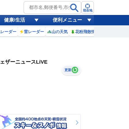
現在地
健康/生活
便利メニュー
風レーダー
雷レーダー
山の天気
花粉飛散情報
世界天気
ェザーニュースLiVE
更新