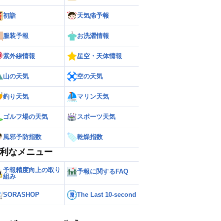
初詣
天気痛予報
服装予報
お洗濯情報
紫外線情報
星空・天体情報
山の天気
空の天気
釣り天気
マリン天気
ゴルフ場の天気
スポーツ天気
風邪予防指数
乾燥指数
利なメニュー
予報精度向上の取り
予報に関するFAQ
組み
SORASHOP
The Last 10-second
ー
世界の雨雲レーダー