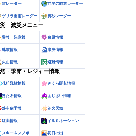
雷レーダー
世界の雨雲レーダー
ゲリラ雷雨レーダー
黄砂レーダー
災・減災メニュー
警報・注意報
台風情報
地震情報
津波情報
火山情報
避難情報
然・季節・レジャー情報
花粉飛散情報
さくら開花情報
ほたる情報
あじさい情報
熱中症予報
花火天気
紅葉情報
イルミネーション
スキー＆スノボ
初日の出