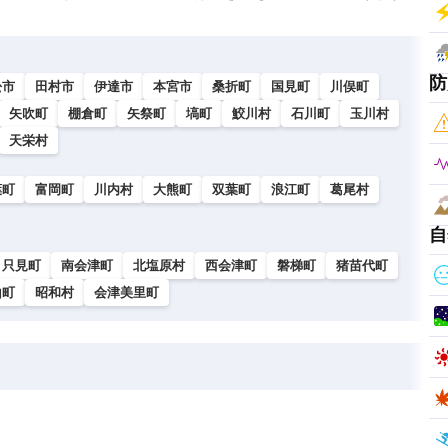
防
松市
田村市
伊達市
本宮市
桑折町
国見町
川俣町
矢吹町
棚倉町
矢祭町
塙町
鮫川村
石川町
玉川村
天栄村
葉町
富岡町
川内村
大熊町
双葉町
浪江町
葛尾村
自
只見町
南会津町
北塩原村
西会津町
磐梯町
猪苗代町
山町
昭和村
会津美里町