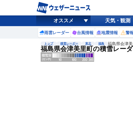
オススメ
天気・観測
雨雲レーダー
台風情報
地震情報
警
福島県会津美
トップ
積雪レーダー
東北
福島
福島県会津美里町の積雪レーダ
地図選択
背景色調整
明
る
い
暗
い
濃淡調整
薄
い
濃