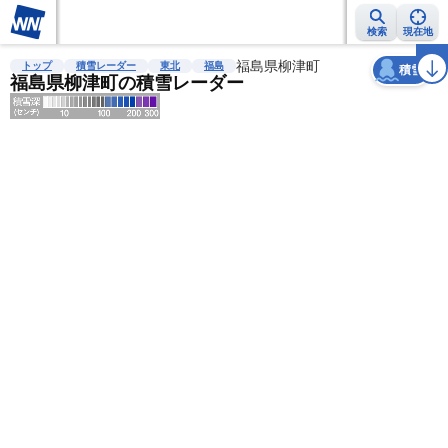
検索
現在地
天気
台風
雨雲レーダー
台風情報
地震情報
福島県柳津町
警報・注意報
2週間天気
ラ
トップ
積雪レーダー
東北
福島
積雪
福島県柳津町の積雪レーダー
明
る
い
暗
い
薄
い
濃
い