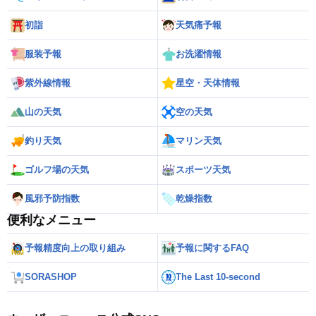
初詣
天気痛予報
服装予報
お洗濯情報
紫外線情報
星空・天体情報
山の天気
空の天気
釣り天気
マリン天気
ゴルフ場の天気
スポーツ天気
風邪予防指数
乾燥指数
便利なメニュー
予報精度向上の取り組み
予報に関するFAQ
SORASHOP
The Last 10-second