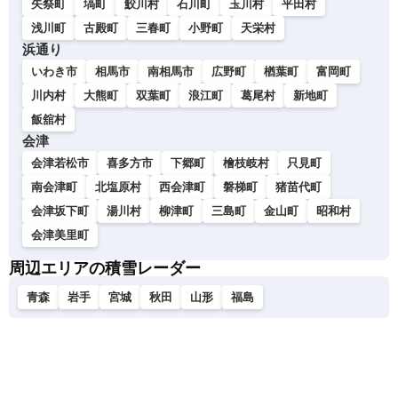
矢祭町
塙町
鮫川村
石川町
玉川村
平田村
浅川町
古殿町
三春町
小野町
天栄村
浜通り
いわき市
相馬市
南相馬市
広野町
楢葉町
富岡町
川内村
大熊町
双葉町
浪江町
葛尾村
新地町
飯舘村
会津
会津若松市
喜多方市
下郷町
檜枝岐村
只見町
南会津町
北塩原村
西会津町
磐梯町
猪苗代町
会津坂下町
湯川村
柳津町
三島町
金山町
昭和村
会津美里町
周辺エリアの積雪レーダー
青森
岩手
宮城
秋田
山形
福島