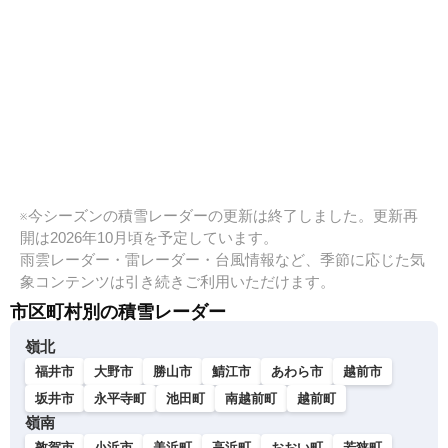
※今シーズンの積雪レーダーの更新は終了しました。更新再
開は2026年10月頃を予定しています。
雨雲レーダー・雷レーダー・台風情報など、季節に応じた気
象コンテンツは引き続きご利用いただけます。
市区町村別の積雪レーダー
嶺北
福井市
大野市
勝山市
鯖江市
あわら市
越前市
坂井市
永平寺町
池田町
南越前町
越前町
嶺南
敦賀市
小浜市
美浜町
高浜町
おおい町
若狭町