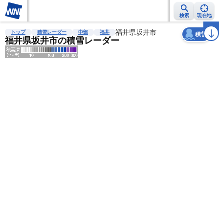
検索
現在地
天気
台風
雨雲レーダー
台風情報
地震情報
福井県坂井市
警報・注意報
2週間天気
ラ
トップ
積雪レーダー
中部
福井
積雪
福井県坂井市の積雪レーダー
明
る
い
暗
い
薄
い
濃
い