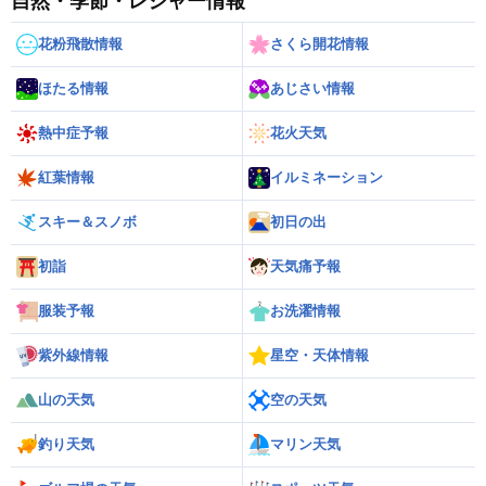
自然・季節・レジャー情報
花粉飛散情報
さくら開花情報
ほたる情報
あじさい情報
熱中症予報
花火天気
紅葉情報
イルミネーション
スキー＆スノボ
初日の出
初詣
天気痛予報
服装予報
お洗濯情報
紫外線情報
星空・天体情報
山の天気
空の天気
釣り天気
マリン天気