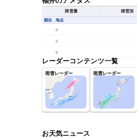
福井のアメダス
降雪量
積雪深
順位
地点
(
)
(
)
(
)
レーダーコンテンツ一覧
雨雪レーダー
雨雲レーダー
お天気ニュース