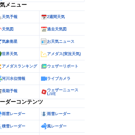
気メニュー
天気予報
2週間天気
天気図
過去天気図
気象衛星
お天気ニュース
世界天気
アメダス(実況天気)
アメダスランキング
ウェザーリポート
河川水位情報
ライブカメラ
ウェザーニュース
長期予報
LiVE
ーダーコンテンツ
雨雲レーダー
雨雪レーダー
積雪レーダー
風レーダー