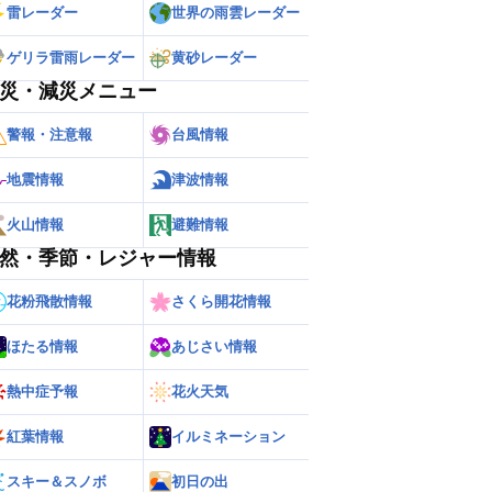
雷レーダー
世界の雨雲レーダー
ゲリラ雷雨レーダー
黄砂レーダー
災・減災メニュー
警報・注意報
台風情報
地震情報
津波情報
火山情報
避難情報
然・季節・レジャー情報
花粉飛散情報
さくら開花情報
ほたる情報
あじさい情報
熱中症予報
花火天気
紅葉情報
イルミネーション
スキー＆スノボ
初日の出