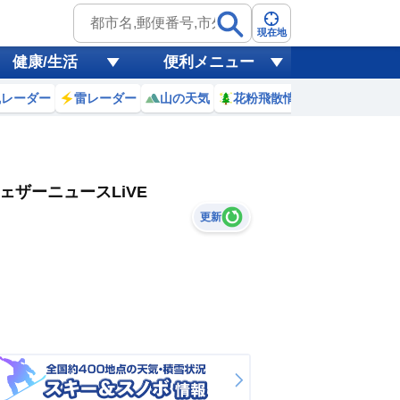
現在地
健康/生活
便利メニュー
風レーダー
雷レーダー
山の天気
花粉飛散情報
世界天気
ェザーニュースLiVE
更新