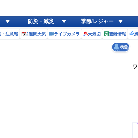
ゲリラ
風
防災・減災
季節/レジャー
黄砂
報・注意報
2週間天気
ライブカメラ
天気図
避難情報
天気
台風
積雪
ウ