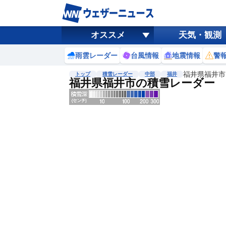
オススメ
天気・観測
雨雲レーダー
台風情報
地震情報
警
福井県福井市
トップ
積雪レーダー
中部
福井
福井県福井市の積雪レーダー
地図選択
背景色調整
明
る
い
暗
い
濃淡調整
薄
い
濃