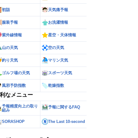
初詣
天気痛予報
服装予報
お洗濯情報
紫外線情報
星空・天体情報
山の天気
空の天気
釣り天気
マリン天気
ゴルフ場の天気
スポーツ天気
ー
世界の雨雲レーダー
風邪予防指数
乾燥指数
利なメニュー
予報精度向上の取り
予報に関するFAQ
組み
SORASHOP
The Last 10-second