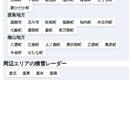
新ひだか町
渡島地方
函館市
北斗市
松前町
福島町
知内町
木古内町
七飯町
鹿部町
森町
長万部町
檜山地方
八雲町
江差町
上ノ国町
厚沢部町
乙部町
奥尻町
今金町
せたな町
周辺エリアの積雪レーダー
道北
道東
道央
道南