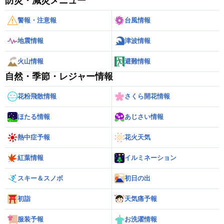
防災・減災メニュー
警報・注意報
台風情報
地震情報
津波情報
火山情報
避難情報
自然・季節・レジャー情報
花粉飛散情報
さくら開花情報
ほたる情報
あじさい情報
熱中症予報
花火天気
紅葉情報
イルミネーション
スキー＆スノボ
初日の出
初詣
天気痛予報
服装予報
お洗濯情報