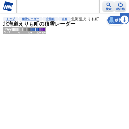
検索
現在地
天気
台風
雨雲レーダー
台風情報
地震情報
北海道えりも町
警報・注意報
2週間天気
ラ
トップ
積雪レーダー
北海道
道南
積雪
北海道えりも町の積雪レーダー
明
る
い
暗
い
薄
い
濃
い