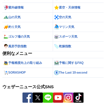
紫外線情報
星空・天体情報
山の天気
空の天気
釣り天気
マリン天気
ゴルフ場の天気
スポーツ天気
風邪予防指数
乾燥指数
便利なメニュー
予報精度向上の取り組み
予報に関するFAQ
SORASHOP
The Last 10-second
ウェザーニュース公式SNS