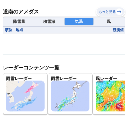
道南のアメダス
もっと見る
降雪量
積雪深
気温
風
順位
地点
観測値
レーダーコンテンツ一覧
雨雪レーダー
雨雲レーダー
風レーダー