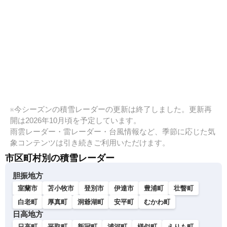
※今シーズンの積雪レーダーの更新は終了しました。更新再
開は2026年10月頃を予定しています。
雨雲レーダー・雷レーダー・台風情報など、季節に応じた気
象コンテンツは引き続きご利用いただけます。
市区町村別の積雪レーダー
胆振地方
室蘭市
苫小牧市
登別市
伊達市
豊浦町
壮瞥町
白老町
厚真町
洞爺湖町
安平町
むかわ町
日高地方
日高町
平取町
新冠町
浦河町
様似町
えりも町