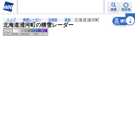
検索
現在地
天気
台風
雨雲レーダー
台風情報
地震情報
北海道浦河町
警報・注意報
2週間天気
ラ
トップ
積雪レーダー
北海道
道南
積雪
北海道浦河町の積雪レーダー
明
る
い
暗
い
薄
い
濃
い