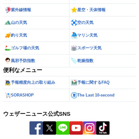
紫外線情報
星空・天体情報
山の天気
空の天気
釣り天気
マリン天気
ゴルフ場の天気
スポーツ天気
風邪予防指数
乾燥指数
便利なメニュー
予報精度向上の取り組み
予報に関するFAQ
SORASHOP
The Last 10-second
ウェザーニュース公式SNS