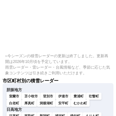
※今シーズンの積雪レーダーの更新は終了しました。更新再
開は2026年10月頃を予定しています。
雨雲レーダー・雷レーダー・台風情報など、季節に応じた気
象コンテンツは引き続きご利用いただけます。
市区町村別の積雪レーダー
胆振地方
室蘭市
苫小牧市
登別市
伊達市
豊浦町
壮瞥町
白老町
厚真町
洞爺湖町
安平町
むかわ町
日高地方
日高町
平取町
新冠町
浦河町
様似町
えりも町