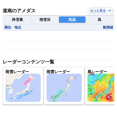
道南のアメダス
もっと見る
降雪量
積雪深
気温
風
順位
地点
観測値
レーダーコンテンツ一覧
雨雪レーダー
雨雲レーダー
風レーダー