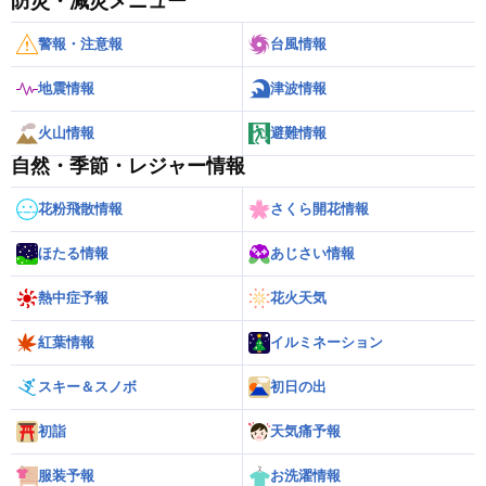
防災・減災メニュー
警報・注意報
台風情報
地震情報
津波情報
火山情報
避難情報
自然・季節・レジャー情報
花粉飛散情報
さくら開花情報
ほたる情報
あじさい情報
熱中症予報
花火天気
紅葉情報
イルミネーション
スキー＆スノボ
初日の出
初詣
天気痛予報
服装予報
お洗濯情報