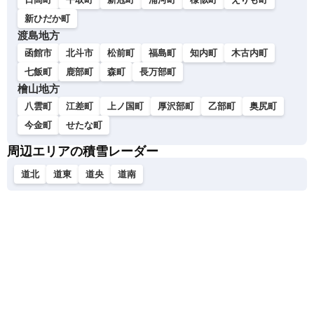
新ひだか町
渡島地方
函館市
北斗市
松前町
福島町
知内町
木古内町
七飯町
鹿部町
森町
長万部町
檜山地方
八雲町
江差町
上ノ国町
厚沢部町
乙部町
奥尻町
今金町
せたな町
周辺エリアの積雪レーダー
道北
道東
道央
道南