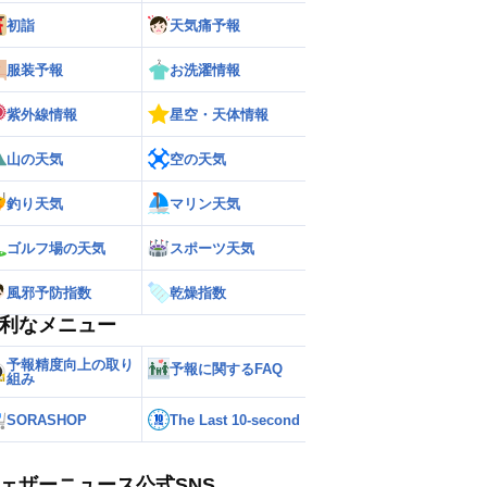
初詣
天気痛予報
服装予報
お洗濯情報
紫外線情報
星空・天体情報
山の天気
空の天気
釣り天気
マリン天気
ゴルフ場の天気
スポーツ天気
風邪予防指数
乾燥指数
利なメニュー
予報精度向上の取り
予報に関するFAQ
組み
SORASHOP
The Last 10-second
ェザーニュース公式SNS