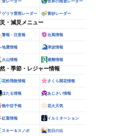
雷レーダー
世界の雨雲レーダー
ゲリラ雷雨レーダー
黄砂レーダー
災・減災メニュー
警報・注意報
台風情報
地震情報
津波情報
火山情報
避難情報
然・季節・レジャー情報
ー
世界の雨雲レーダー
花粉飛散情報
さくら開花情報
ほたる情報
あじさい情報
熱中症予報
花火天気
紅葉情報
イルミネーション
スキー＆スノボ
初日の出