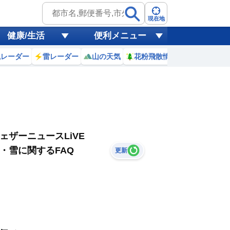
現在地
健康/生活
便利メニュー
風レーダー
雷レーダー
山の天気
花粉飛散情報
世界天気
ェザーニュースLiVE
・雪に関するFAQ
更新