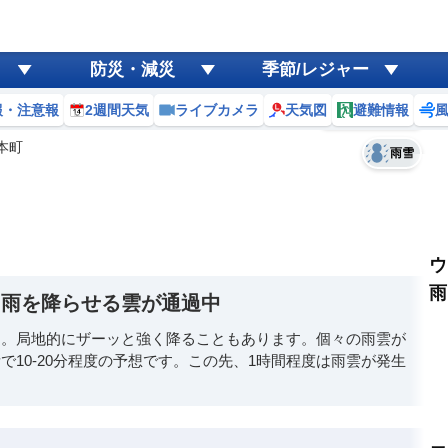
ゲリラ
風
防災・減災
季節/レジャー
黄砂
報・注意報
2週間天気
ライブカメラ
天気図
避難情報
予報士コメント
天気
台風
本町
雨雪
ウ
雨
と雨を降らせる雲が通過中
す。局地的にザーッと強く降ることもあります。個々の雨雲が
10-20分程度の予想です。この先、1時間程度は雨雲が発生