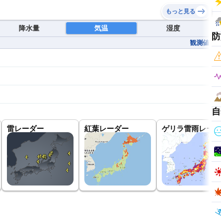
もっと見る
降水量
気温
湿度
防
観測値
自
雷レーダー
紅葉レーダー
ゲリラ雷雨レーダ