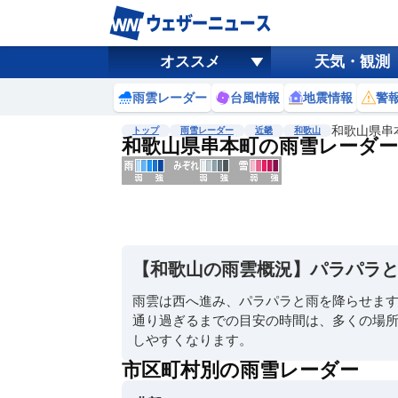
オススメ
天気・観測
雨雲レーダー
台風情報
地震情報
警
和歌山県串
トップ
雨雪レーダー
近畿
和歌山
和歌山県串本町の雨雪レーダー
地図選択
背景色調整
明
る
い
【和歌山の雨雲概況】パラパラ
暗
い
雨雲は西へ進み、パラパラと雨を降らせま
通り過ぎるまでの目安の時間は、多くの場所で
濃淡調整
しやすくなります。
薄
い
市区町村別の雨雪レーダー
濃