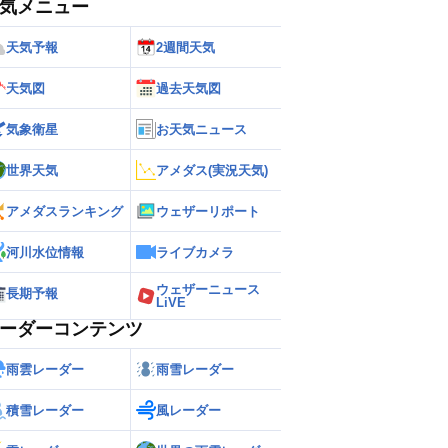
気メニュー
天気予報
2週間天気
天気図
過去天気図
気象衛星
お天気ニュース
世界天気
アメダス(実況天気)
アメダスランキング
ウェザーリポート
河川水位情報
ライブカメラ
ウェザーニュース
長期予報
LiVE
ーダーコンテンツ
雨雲レーダー
雨雪レーダー
積雪レーダー
風レーダー