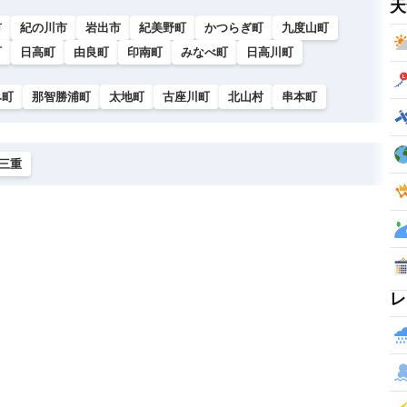
天
市
紀の川市
岩出市
紀美野町
かつらぎ町
九度山町
町
日高町
由良町
印南町
みなべ町
日高川町
み町
那智勝浦町
太地町
古座川町
北山村
串本町
三重
レ