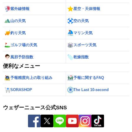
紫外線情報
星空・天体情報
山の天気
空の天気
釣り天気
マリン天気
ゴルフ場の天気
スポーツ天気
風邪予防指数
乾燥指数
便利なメニュー
予報精度向上の取り組み
予報に関するFAQ
SORASHOP
The Last 10-second
ウェザーニュース公式SNS