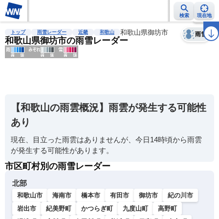
検索
現在地
天気
台風
雨雲レーダー
台風情報
地震情報
和歌山県御坊市
警報・注意報
2週間天気
ラ
トップ
雨雪レーダー
近畿
和歌山
雨雪
和歌山県御坊市の雨雪レーダー
明
る
い
【和歌山の雨雲概況】雨雲が発生する可能性
暗
あり
い
現在、目立った雨雲はありませんが、今日14時頃から雨雲
薄
が発生する可能性があります。
い
市区町村別の雨雪レーダー
濃
い
北部
和歌山市
海南市
橋本市
有田市
御坊市
紀の川市
岩出市
紀美野町
かつらぎ町
九度山町
高野町