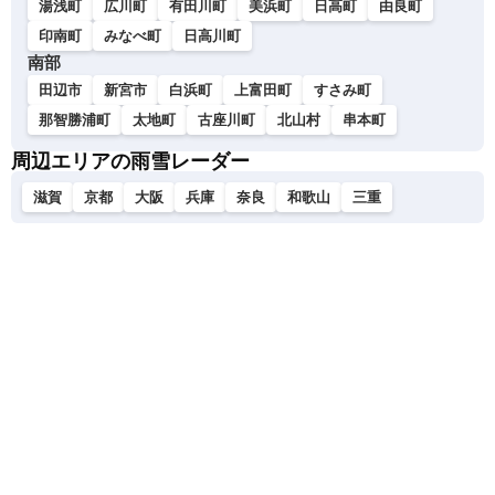
湯浅町
広川町
有田川町
美浜町
日高町
由良町
印南町
みなべ町
日高川町
南部
田辺市
新宮市
白浜町
上富田町
すさみ町
那智勝浦町
太地町
古座川町
北山村
串本町
周辺エリアの雨雪レーダー
滋賀
京都
大阪
兵庫
奈良
和歌山
三重