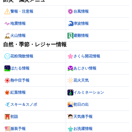
警報・注意報
台風情報
地震情報
津波情報
火山情報
避難情報
自然・季節・レジャー情報
花粉飛散情報
さくら開花情報
ほたる情報
あじさい情報
熱中症予報
花火天気
紅葉情報
イルミネーション
スキー＆スノボ
初日の出
初詣
天気痛予報
服装予報
お洗濯情報